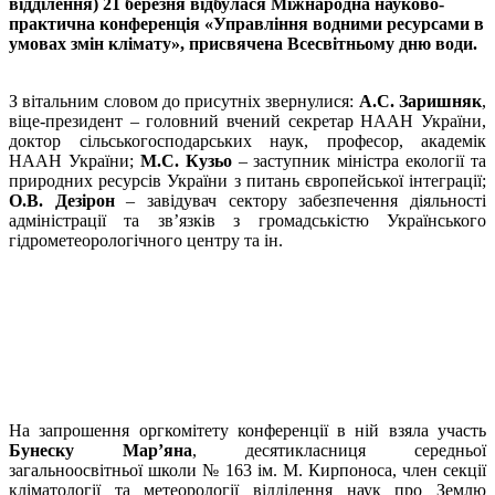
відділення) 21 березня відбулася Міжнародна науково-
практична конференція «Управління водними ресурсами в
умовах змін клімату», присвячена Всесвітньому дню води.
З вітальним словом до присутніх звернулися:
А.С. Заришняк
,
віце-президент – головний вчений секретар НААН України,
доктор сільськогосподарських наук, професор, академік
НААН України;
М.С. Кузьо
– заступник міністра екології та
природних ресурсів України з питань європейської інтеграції;
О.В. Дезірон
– завідувач сектору забезпечення діяльності
адміністрації та зв’язків з громадськістю Українського
гідрометеорологічного центру та ін.
На запрошення оргкомітету конференції в ній взяла участь
Бунеску Мар’яна
, десятикласниця середньої
загальноосвітньої школи № 163 ім. М. Кирпоноса, член секції
кліматології та метеорології відділення наук про Землю