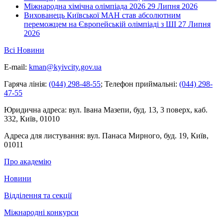
Міжнародна хімічна олімпіада 2026
29 Липня 2026
Вихованець Київської МАН став абсолютним
переможцем на Європейській олімпіаді з ШІ
27 Липня
2026
Всі Новини
E-mail:
kman@kyivcity.gov.ua
Гаряча лінія:
(044) 298-48-55
;
Телефон приймальні:
(044) 298-
47-55
Юридична адреса:
вул. Івана Мазепи, буд. 13, 3 поверх, каб.
332, Київ, 01010
Адреса для листування:
вул. Панаса Мирного, буд. 19, Київ,
01011
Про академію
Новини
Відділення та секції
Міжнародні конкурси