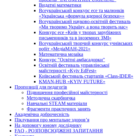
Видатні математики
Всеукраїнський конкурс есе та малюнків
«Українська «формула ядерної безпеки»»
Всеукраїнський науково-освітній фестиваль
«Ми творимо Україну, а вона творить нас»
Конкурс есе «Київ у творах зарубіжних
письменників та в іноземних ЗМІ»
Всеукраїнський творчий конкурс учнівських
робіт «МедіаМАН-2021»
Математична мозаїка
Конкурс "Освітні амбасадорки"
Освітній фестиваль управлінської
майстерності «Kyiv EdFest»
Київський фестиваль стартапів «Class-IDEЯ»
KMAN-HUB «KYIV FUTURE»
Пропозиції для педагогів
Підвищення професійної майстерності
Методична скарбничка
Навчальні STEAM матеріали
Фрагменти практичних занять
Академічна доброчесність
Піклування про ментальне здоровʼя
На допомогу юному досліднику
FAQ - РОЗПОВСЮДЖЕНІ ЗАПИТАННЯ