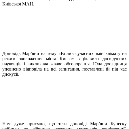
Київської МАН.
Доповідь Мар’яни на тему «Вплив сучасних змін клімату на
режим зволоження міста Києва» зацікавила досвідчених
науковців і викликала жваве обговорення. Юна дослідниця
упевнено відповіла на всі запитання, поставлені їй під час
дискусії.
Нам дуже приємно, що тези доповіді Мар’яни Бунеску
увійшли до збірника наукових матеріалів конференції.