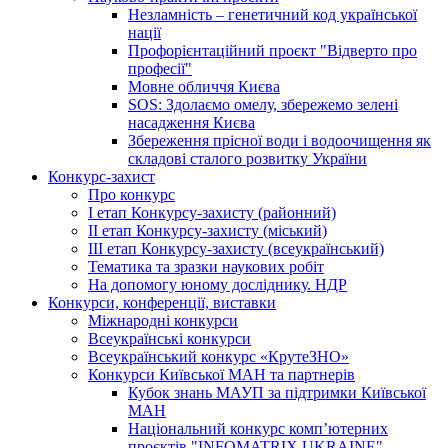
Незламність – генетичний код української
нації
Профорієнтаційний проєкт "Відверто про
професії"
Мовне обличчя Києва
SOS: Здолаємо омелу, збережемо зелені
насадження Києва
Збереження прісної води і водоочищення як
складові сталого розвитку України
Конкурс-захист
Про конкурс
І етап Конкурсу-захисту (районний)
ІІ етап Конкурсу-захисту (міський)
ІІІ етап Конкурсу-захисту (всеукраїнський)
Тематика та зразки наукових робіт
На допомогу юному досліднику. НДР
Конкурси, конференції, виставки
Міжнародні конкурси
Всеукраїнські конкурси
Всеукраїнський конкурс «КрутеЗНО»
Конкурси Київської МАН та партнерів
Кубок знань МАУП за підтримки Київської
МАН
Національний конкурс комп’ютерних
проєктів "INFOMATRIX UKRAINE"