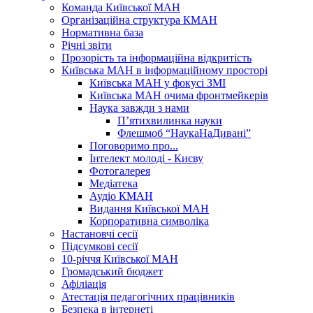
Команда Київської МАН
Організаційна структура КМАН
Нормативна база
Річні звіти
Прозорість та інформаційна відкритість
Київська МАН в інформаційному просторі
Київська МАН у фокусі ЗМІ
Київська МАН очима фронтмейкерів
Наука завжди з нами
П’ятихвилинка науки
Флешмоб “НаукаНаДивані”
Поговоримо про...
Інтелект молоді - Києву
Фотогалерея
Медіатека
Аудіо КМАН
Видання Київської МАН
Корпоративна символіка
Настановчі сесії
Підсумкові сесії
10-річчя Київської МАН
Громадський бюджет
Афіліація
Атестація педагогічних працівників
Безпека в інтернеті