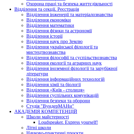
Охорона праці та безпека життєдіяльності
Відділення та секції. Реєстрація
Відділення інженерії та матеріалознавства
Відділення економіки
Відділення математики
Відділення фізики та астрономії
Відділення історії
Відділення наук про Землю
Відділення української філології та
мистецтвознавства
Відділення філософії та суспільствознавства
Відділення екології та аграрних наук
Відділення іноземної філології та зарубіжної
літератури
Відділення інформаційних технологій
Відділення хімії та біології
Відділення «Київ - столиця»
Відділення суспільних комунікацій
Відділення безпеки та оборони
Студія "ВундерМАНи"
АКАДЕМІЯ КОМПЕТЕНЦІЙ
Школи майстерності
Loudspeaker. Express yourself!
Літні школи
Науково-практичні проєкти