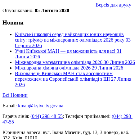
Версія для друку
Опубліковано:
05 Лютого 2020
Новини
Київські школярі серед найкращих юних науковців
світу: тріумф на міжнародних олімпіадах 2026 року
03
Серпня 2026
Учні Київської МАН — ця можливість для вас!
31
Липня 2026
Міжнародна математична олімпіада 2026
30 Липня 2026
Міжнародна хімічна олімпіада 2026
29 Липня 2026
Вихованець Київської МАН став абсолютним
переможцем на Європейській олімпіаді з ШІ
27 Липня
2026
Всі Новини
E-mail:
kman@kyivcity.gov.ua
Гаряча лінія:
(044) 298-48-55
;
Телефон приймальні:
(044) 298-
47-55
Юридична адреса:
вул. Івана Мазепи, буд. 13, 3 поверх, каб.
332, Київ, 01010