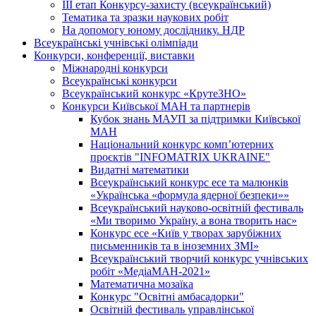
ІІІ етап Конкурсу-захисту (всеукраїнський)
Тематика та зразки наукових робіт
На допомогу юному досліднику. НДР
Всеукраїнські учнівські олімпіади
Конкурси, конференції, виставки
Міжнародні конкурси
Всеукраїнські конкурси
Всеукраїнський конкурс «КрутеЗНО»
Конкурси Київської МАН та партнерів
Кубок знань МАУП за підтримки Київської
МАН
Національний конкурс комп’ютерних
проєктів "INFOMATRIX UKRAINE"
Видатні математики
Всеукраїнський конкурс есе та малюнків
«Українська «формула ядерної безпеки»»
Всеукраїнський науково-освітній фестиваль
«Ми творимо Україну, а вона творить нас»
Конкурс есе «Київ у творах зарубіжних
письменників та в іноземних ЗМІ»
Всеукраїнський творчий конкурс учнівських
робіт «МедіаМАН-2021»
Математична мозаїка
Конкурс "Освітні амбасадорки"
Освітній фестиваль управлінської