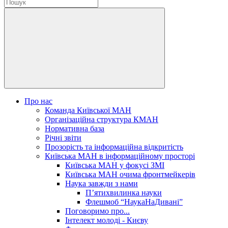
Про нас
Команда Київської МАН
Організаційна структура КМАН
Нормативна база
Річні звіти
Прозорість та інформаційна відкритість
Київська МАН в інформаційному просторі
Київська МАН у фокусі ЗМІ
Київська МАН очима фронтмейкерів
Наука завжди з нами
П’ятихвилинка науки
Флешмоб “НаукаНаДивані”
Поговоримо про...
Інтелект молоді - Києву