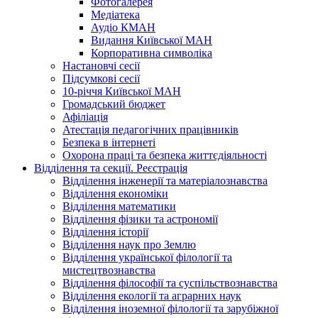
Фотогалерея
Медіатека
Аудіо КМАН
Видання Київської МАН
Корпоративна символіка
Настановчі сесії
Підсумкові сесії
10-річчя Київської МАН
Громадський бюджет
Афіліація
Атестація педагогічних працівників
Безпека в інтернеті
Охорона праці та безпека життєдіяльності
Відділення та секції. Реєстрація
Відділення інженерії та матеріалознавства
Відділення економіки
Відділення математики
Відділення фізики та астрономії
Відділення історії
Відділення наук про Землю
Відділення української філології та
мистецтвознавства
Відділення філософії та суспільствознавства
Відділення екології та аграрних наук
Відділення іноземної філології та зарубіжної