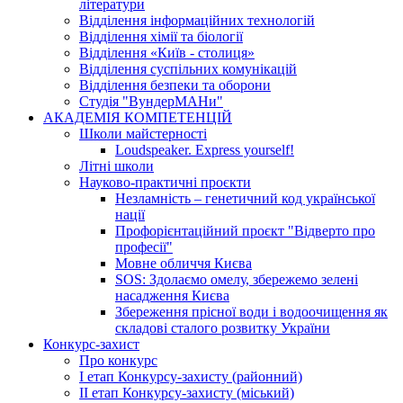
літератури
Відділення інформаційних технологій
Відділення хімії та біології
Відділення «Київ - столиця»
Відділення суспільних комунікацій
Відділення безпеки та оборони
Студія "ВундерМАНи"
АКАДЕМІЯ КОМПЕТЕНЦІЙ
Школи майстерності
Loudspeaker. Express yourself!
Літні школи
Науково-практичні проєкти
Незламність – генетичний код української
нації
Профорієнтаційний проєкт "Відверто про
професії"
Мовне обличчя Києва
SOS: Здолаємо омелу, збережемо зелені
насадження Києва
Збереження прісної води і водоочищення як
складові сталого розвитку України
Конкурс-захист
Про конкурс
І етап Конкурсу-захисту (районний)
ІІ етап Конкурсу-захисту (міський)