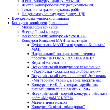
ІІ етап Конкурсу-захисту (міський)
ІІІ етап Конкурсу-захисту (всеукраїнський)
Тематика та зразки наукових робіт
На допомогу юному досліднику. НДР
Всеукраїнські учнівські олімпіади
Конкурси, конференції, виставки
Міжнародні конкурси
Всеукраїнські конкурси
Всеукраїнський конкурс «КрутеЗНО»
Конкурси Київської МАН та партнерів
Кубок знань МАУП за підтримки Київської
МАН
Національний конкурс комп’ютерних
проєктів "INFOMATRIX UKRAINE"
Видатні математики
Всеукраїнський конкурс есе та малюнків
«Українська «формула ядерної безпеки»»
Всеукраїнський науково-освітній фестиваль
«Ми творимо Україну, а вона творить нас»
Конкурс есе «Київ у творах зарубіжних
письменників та в іноземних ЗМІ»
Всеукраїнський творчий конкурс учнівських
робіт «МедіаМАН-2021»
Математична мозаїка
Конкурс "Освітні амбасадорки"