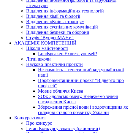
Відділення іноземної філології та зарубіжної
літератури
Відділення інформаційних технологій
Відділення хімії та біології
Відділення «Київ - столиця»
Відділення суспільних комунікацій
Відділення безпеки та оборони
Студія "ВундерМАНи"
АКАДЕМІЯ КОМПЕТЕНЦІЙ
Школи майстерності
Loudspeaker. Express yourself!
Літні школи
Науково-практичні проєкти
Незламність – генетичний код української
нації
Профорієнтаційний проєкт "Відверто про
професії"
Мовне обличчя Києва
SOS: Здолаємо омелу, збережемо зелені
насадження Києва
Збереження прісної води і водоочищення як
складові сталого розвитку України
Конкурс-захист
Про конкурс
І етап Конкурсу-захисту (районний)