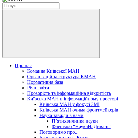
Про нас
Команда Київської МАН
Організаційна структура КМАН
Нормативна база
Річні звіти
Прозорість та інформаційна відкритість
Київська МАН в інформаційному просторі
Київська МАН у фокусі ЗМІ
Київська МАН очима фронтмейкерів
Наука завжди з нами
П’ятихвилинка науки
Флешмоб “НаукаНаДивані”
Поговоримо про...
Інтелект молоді - Києву