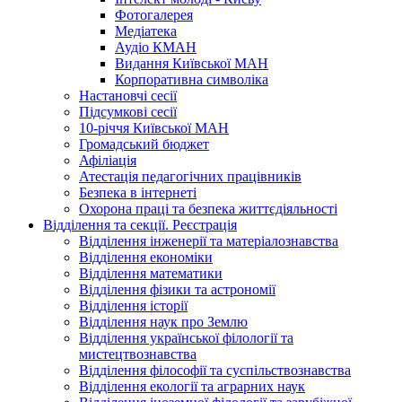
Фотогалерея
Медіатека
Аудіо КМАН
Видання Київської МАН
Корпоративна символіка
Настановчі сесії
Підсумкові сесії
10-річчя Київської МАН
Громадський бюджет
Афіліація
Атестація педагогічних працівників
Безпека в інтернеті
Охорона праці та безпека життєдіяльності
Відділення та секції. Реєстрація
Відділення інженерії та матеріалознавства
Відділення економіки
Відділення математики
Відділення фізики та астрономії
Відділення історії
Відділення наук про Землю
Відділення української філології та
мистецтвознавства
Відділення філософії та суспільствознавства
Відділення екології та аграрних наук