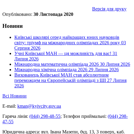
Версія для друку
Опубліковано:
30 Листопада 2020
Новини
Київські школярі серед найкращих юних науковців
світу: тріумф на міжнародних олімпіадах 2026 року
03
Серпня 2026
Учні Київської МАН — ця можливість для вас!
31
Липня 2026
Міжнародна математична олімпіада 2026
30 Липня 2026
Міжнародна хімічна олімпіада 2026
29 Липня 2026
Вихованець Київської МАН став абсолютним
переможцем на Європейській олімпіаді з ШІ
27 Липня
2026
Всі Новини
E-mail:
kman@kyivcity.gov.ua
Гаряча лінія:
(044) 298-48-55
;
Телефон приймальні:
(044) 298-
47-55
Юридична адреса:
вул. Івана Мазепи, буд. 13, 3 поверх, каб.