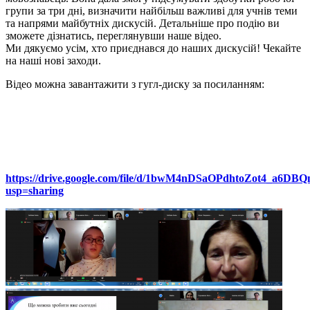
групи за три дні, визначити найбільш важливі для учнів теми
та напрями майбутніх дискусій. Детальніше про подію ви
зможете дізнатись, переглянувши наше відео.
Ми дякуємо усім, хто приєднався до наших дискусій! Чекайте
на наші нові заходи.
Відео можна завантажити з гугл-диску за посиланням:
https://drive.google.com/file/d/1bwM4nDSaOPdhtoZot4_a6DB
usp=sharing