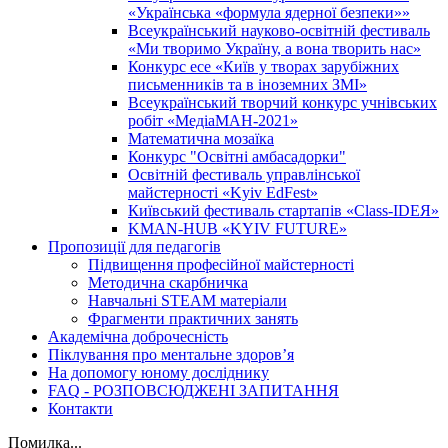
«Українська «формула ядерної безпеки»»
Всеукраїнський науково-освітній фестиваль
«Ми творимо Україну, а вона творить нас»
Конкурс есе «Київ у творах зарубіжних
письменників та в іноземних ЗМІ»
Всеукраїнський творчий конкурс учнівських
робіт «МедіаМАН-2021»
Математична мозаїка
Конкурс "Освітні амбасадорки"
Освітній фестиваль управлінської
майстерності «Kyiv EdFest»
Київський фестиваль стартапів «Class-IDEЯ»
KMAN-HUB «KYIV FUTURE»
Пропозиції для педагогів
Підвищення професійної майстерності
Методична скарбничка
Навчальні STEAM матеріали
Фрагменти практичних занять
Академічна доброчесність
Піклування про ментальне здоровʼя
На допомогу юному досліднику
FAQ - РОЗПОВСЮДЖЕНІ ЗАПИТАННЯ
Контакти
Помилка...