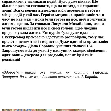
справжніми учасниками подій. Було дуже цікаво. Ще
більше вразили експонати, що на вигляд, як справжні
люди! Вся створена атмосфера ніби переносить тебе на
місце подій у той час. Героїзм медичних працівників того
часу не мав меж – вони були готові на все, щоб врятувати
життя людини. За словами Людмили Михайлівни, «вони
були готові видавити все зі своєї голови, щоб людина
продовжувала жити». Екскурсія була дуже вдалою.
Екскурсовод прекрасно і доступно розповідала, тому час
пролетів непомітно і з користю. Дуже вдячні за організацію
цього заходу». Діана Боровик, учениця гімназії 154
Запрошуємо всіх до участі у наступних заходах відділення,
адже вони – джерело для роздумів, нових ідей та їх
реалізації!
«Здоров’я – такий же унікум, як картина Рафаеля.
Знищити його легко, відновити неможливо».
І. Бородін