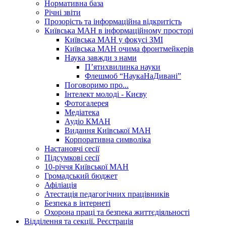
Нормативна база
Річні звіти
Прозорість та інформаційна відкритість
Київська МАН в інформаційному просторі
Київська МАН у фокусі ЗМІ
Київська МАН очима фронтмейкерів
Наука завжди з нами
П’ятихвилинка науки
Флешмоб “НаукаНаДивані”
Поговоримо про...
Інтелект молоді - Києву
Фотогалерея
Медіатека
Аудіо КМАН
Видання Київської МАН
Корпоративна символіка
Настановчі сесії
Підсумкові сесії
10-річчя Київської МАН
Громадський бюджет
Афіліація
Атестація педагогічних працівників
Безпека в інтернеті
Охорона праці та безпека життєдіяльності
Відділення та секції. Реєстрація