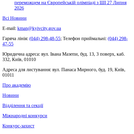
переможцем на Європейській олімпіаді з ШІ
27 Липня
2026
Всі Новини
E-mail:
kman@kyivcity.gov.ua
Гаряча лінія:
(044) 298-48-55
;
Телефон приймальні:
(044) 298-
47-55
Юридична адреса:
вул. Івана Мазепи, буд. 13, 3 поверх, каб.
332, Київ, 01010
Адреса для листування:
вул. Панаса Мирного, буд. 19, Київ,
01011
Про академію
Новини
Відділення та секції
Міжнародні конкурси
Конкурс-захист