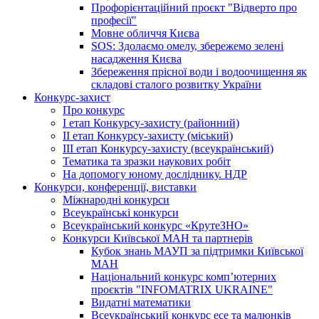
Профорієнтаційний проєкт "Відверто про
професії"
Мовне обличчя Києва
SOS: Здолаємо омелу, збережемо зелені
насадження Києва
Збереження прісної води і водоочищення як
складові сталого розвитку України
Конкурс-захист
Про конкурс
І етап Конкурсу-захисту (районний)
ІІ етап Конкурсу-захисту (міський)
ІІІ етап Конкурсу-захисту (всеукраїнський)
Тематика та зразки наукових робіт
На допомогу юному досліднику. НДР
Конкурси, конференції, виставки
Міжнародні конкурси
Всеукраїнські конкурси
Всеукраїнський конкурс «КрутеЗНО»
Конкурси Київської МАН та партнерів
Кубок знань МАУП за підтримки Київської
МАН
Національний конкурс комп’ютерних
проєктів "INFOMATRIX UKRAINE"
Видатні математики
Всеукраїнський конкурс есе та малюнків