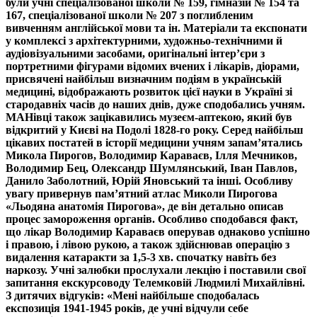
були учні спеціалізованої школи № 159, гімназій № 154 та
167, спеціалізованої школи № 207 з поглибленим
вивченням англійської мови та ін. Матеріали та експонати
у комплексі з архітектурними, художньо-технічними й
аудіовізуальними засобами, оригінальні інтер’єри з
портретними фігурами відомих вчених і лікарів, діорами,
присвячені найбільш визначним подіям в українській
медицині, відображають розвиток цієї науки в Україні зі
стародавніх часів до наших днів, дуже сподобались учням.
МАНівці також зацікавились музеєм-аптекою, який був
відкритий у Києві на Подолі 1828-го року. Серед найбільш
цікавих постатей в історії медицини учням запам’ятались
Микола Пирогов, Володимир Караваєв, Ілля Мечников,
Володимир Бец, Олександр Шумлянський, Іван Павлов,
Данило Заболотний, Юрій Яновський та інші. Особливу
увагу привернув пам’ятний атлас Миколи Пирогова
«Льодяна анатомія Пирогова», де він детально описав
процес замороження органів. Особливо сподобався факт,
що лікар Володимир Караваєв оперував однаково успішно
і правою, і лівою рукою, а також здійснював операцію з
видалення катаракти за 1,5-3 хв. спочатку навіть без
наркозу. Учні залюбки прослухали лекцію і поставили свої
запитання екскурсоводу Телемковій Людмилі Михайлівні.
З дитячих відгуків: «Мені найбільше сподобалась
експозиція 1941-1945 років, де учні відчули себе