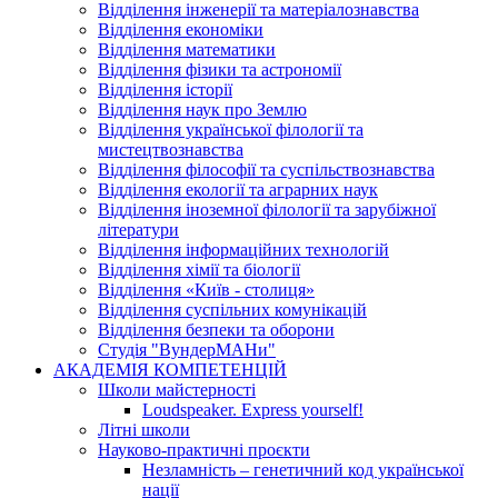
Відділення інженерії та матеріалознавства
Відділення економіки
Відділення математики
Відділення фізики та астрономії
Відділення історії
Відділення наук про Землю
Відділення української філології та
мистецтвознавства
Відділення філософії та суспільствознавства
Відділення екології та аграрних наук
Відділення іноземної філології та зарубіжної
літератури
Відділення інформаційних технологій
Відділення хімії та біології
Відділення «Київ - столиця»
Відділення суспільних комунікацій
Відділення безпеки та оборони
Студія "ВундерМАНи"
АКАДЕМІЯ КОМПЕТЕНЦІЙ
Школи майстерності
Loudspeaker. Express yourself!
Літні школи
Науково-практичні проєкти
Незламність – генетичний код української
нації