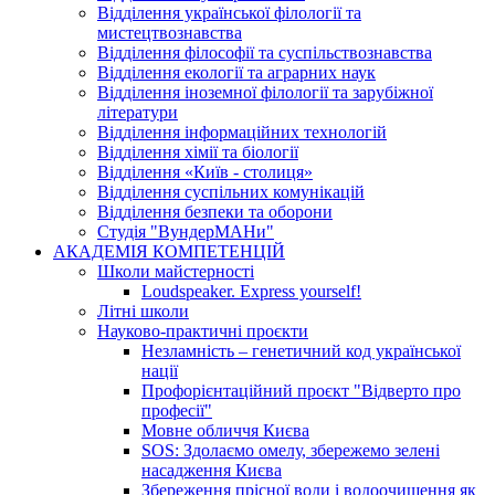
Відділення української філології та
мистецтвознавства
Відділення філософії та суспільствознавства
Відділення екології та аграрних наук
Відділення іноземної філології та зарубіжної
літератури
Відділення інформаційних технологій
Відділення хімії та біології
Відділення «Київ - столиця»
Відділення суспільних комунікацій
Відділення безпеки та оборони
Студія "ВундерМАНи"
АКАДЕМІЯ КОМПЕТЕНЦІЙ
Школи майстерності
Loudspeaker. Express yourself!
Літні школи
Науково-практичні проєкти
Незламність – генетичний код української
нації
Профорієнтаційний проєкт "Відверто про
професії"
Мовне обличчя Києва
SOS: Здолаємо омелу, збережемо зелені
насадження Києва
Збереження прісної води і водоочищення як