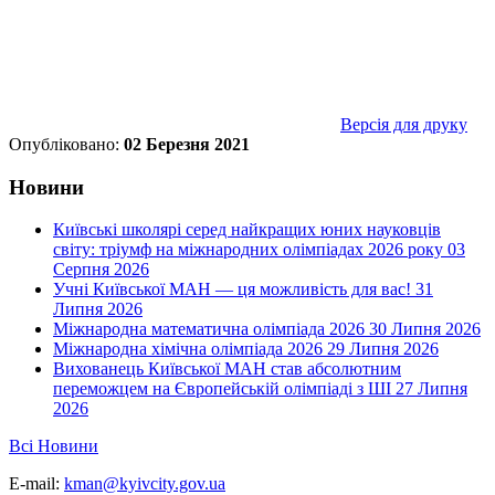
Версія для друку
Опубліковано:
02 Березня 2021
Новини
Київські школярі серед найкращих юних науковців
світу: тріумф на міжнародних олімпіадах 2026 року
03
Серпня 2026
Учні Київської МАН — ця можливість для вас!
31
Липня 2026
Міжнародна математична олімпіада 2026
30 Липня 2026
Міжнародна хімічна олімпіада 2026
29 Липня 2026
Вихованець Київської МАН став абсолютним
переможцем на Європейській олімпіаді з ШІ
27 Липня
2026
Всі Новини
E-mail:
kman@kyivcity.gov.ua