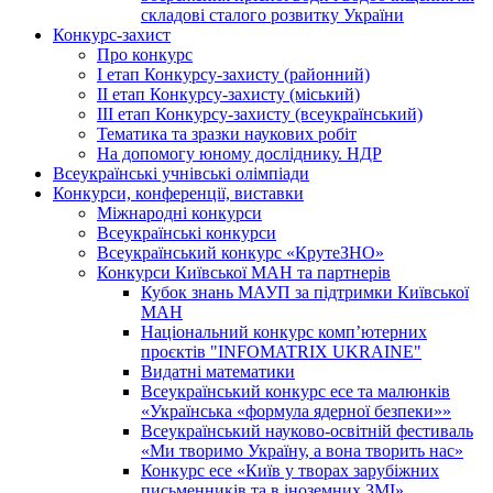
складові сталого розвитку України
Конкурс-захист
Про конкурс
І етап Конкурсу-захисту (районний)
ІІ етап Конкурсу-захисту (міський)
ІІІ етап Конкурсу-захисту (всеукраїнський)
Тематика та зразки наукових робіт
На допомогу юному досліднику. НДР
Всеукраїнські учнівські олімпіади
Конкурси, конференції, виставки
Міжнародні конкурси
Всеукраїнські конкурси
Всеукраїнський конкурс «КрутеЗНО»
Конкурси Київської МАН та партнерів
Кубок знань МАУП за підтримки Київської
МАН
Національний конкурс комп’ютерних
проєктів "INFOMATRIX UKRAINE"
Видатні математики
Всеукраїнський конкурс есе та малюнків
«Українська «формула ядерної безпеки»»
Всеукраїнський науково-освітній фестиваль
«Ми творимо Україну, а вона творить нас»
Конкурс есе «Київ у творах зарубіжних
письменників та в іноземних ЗМІ»