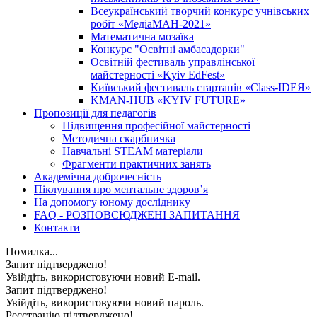
Всеукраїнський творчий конкурс учнівських
робіт «МедіаМАН-2021»
Математична мозаїка
Конкурс "Освітні амбасадорки"
Освітній фестиваль управлінської
майстерності «Kyiv EdFest»
Київський фестиваль стартапів «Class-IDEЯ»
KMAN-HUB «KYIV FUTURE»
Пропозиції для педагогів
Підвищення професійної майстерності
Методична скарбничка
Навчальні STEAM матеріали
Фрагменти практичних занять
Академічна доброчесність
Піклування про ментальне здоровʼя
На допомогу юному досліднику
FAQ - РОЗПОВСЮДЖЕНІ ЗАПИТАННЯ
Контакти
Помилка...
Запит підтверджено!
Увійдіть, використовуючи новий E-mail.
Запит підтверджено!
Увійдіть, використовуючи новий пароль.
Реєстрацію підтверджено!