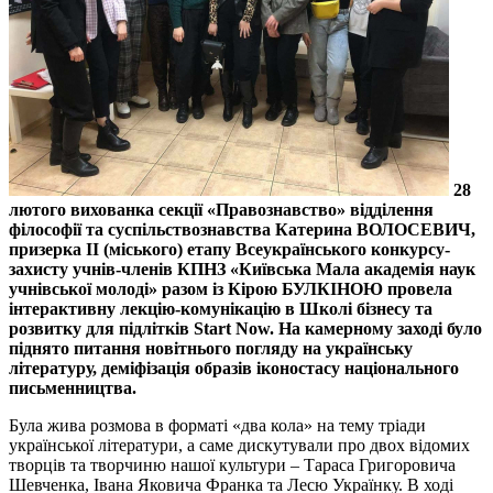
28
лютого вихованка секції «Правознавство» відділення
філософії та суспільствознавства Катерина ВОЛОСЕВИЧ,
призерка ІІ (міського) етапу Всеукраїнського конкурсу-
захисту учнів-членів КПНЗ «Київська Мала академія наук
учнівської молоді» разом із Кірою БУЛКІНОЮ провела
інтерактивну лекцію-комунікацію в Школі бізнесу та
розвитку для підлітків Start Now. На камерному заході було
піднято питання новітнього погляду на українську
літературу, деміфізація образів іконостасу національного
письменництва.
Була жива розмова в форматі «два кола» на тему тріади
української літератури, а саме дискутували про двох відомих
творців та творчиню нашої культури – Тараса Григоровича
Шевченка, Івана Яковича Франка та Лесю Українку. В ході