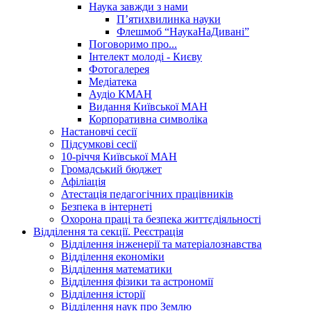
Наука завжди з нами
П’ятихвилинка науки
Флешмоб “НаукаНаДивані”
Поговоримо про...
Інтелект молоді - Києву
Фотогалерея
Медіатека
Аудіо КМАН
Видання Київської МАН
Корпоративна символіка
Настановчі сесії
Підсумкові сесії
10-річчя Київської МАН
Громадський бюджет
Афіліація
Атестація педагогічних працівників
Безпека в інтернеті
Охорона праці та безпека життєдіяльності
Відділення та секції. Реєстрація
Відділення інженерії та матеріалознавства
Відділення економіки
Відділення математики
Відділення фізики та астрономії
Відділення історії
Відділення наук про Землю