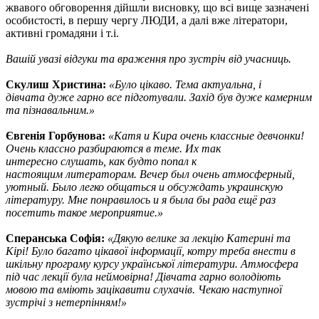
жвавого обговорення дійшли висновку, що всі вище зазначені
особистості, в першу чергу ЛЮДИ, а далі вже літератори,
активні громадяни і т.і.
Вашій увазі відгуки та враження про зустріч від учасниць.
Скулиш Христина:
«
Було
цікаво
. Тема актуальна, і
д
івчата
дуже
гарно
все
п
ідготува
л
и.
Захід
був
дуже
камерним
та
п
ізнавальним
.
»
Євгенія Горбунова:
«Катя и Кира
очень
классные
девчонки
!
Очень
классно
разбираются
в
теме
.
Их
так
интересно
слушать
,
как
будто
попал к
настоящим
ли
тераторам
.
Вечер
был
очень
атмосферный
,
уютный
.
Было
легко
общаться
и
обсуждать
украинскую
літературу. Мне
понравилось
и я
была
бы
рада
ещё
раз
посетить
такое
мероприятие
.»
Сперанська Софія:
«Дякую велике за лекцію Катерині та
Кірі! Було багато цікавої інформації, котру треба внести в
шкільну програму курс
у
української літератури. Атмосфера
під час лекції була неймовірна! Дівчата гарно володіють
мовою та вміють зацікавити слухачів. Чекаю наступної
зустрічі з нетерпінням!»