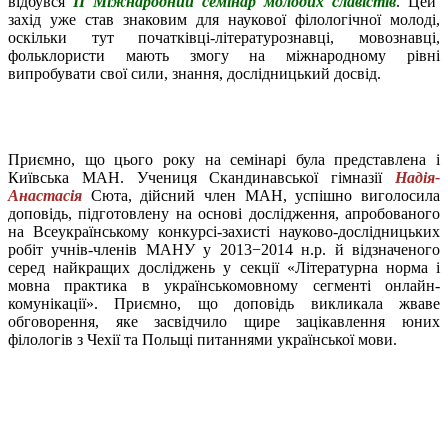
відбувся
ІІ Міжнародний семінар молодих славістів
. Цей
захід уже став знаковим для наукової філологічної молоді,
оскільки тут початківці-літературознавці, мовознавці,
фольклористи мають змогу на міжнародному рівні
випробувати свої сили, знання, дослідницький досвід.
Приємно, що цього року на семінарі була представлена і
Київська МАН. Учениця Скандинавської гімназії
Надія-
Анастасія
Сюта, дійсний член МАН, успішно виголосила
доповідь, підготовлену на основі дослідження, апробованого
на Всеукраїнському конкурсі-захисті науково-дослідницьких
робіт учнів-членів МАНУ у 2013−2014 н.р. й відзначеного
серед найкращих досліджень у секції «Літературна норма і
мовна практика в українськомовному сегменті онлайн-
комунікації». Приємно, що доповідь викликала жваве
обговорення, яке засвідчило щире зацікавлення юних
філологів з Чехії та Польщі питаннями української мови.