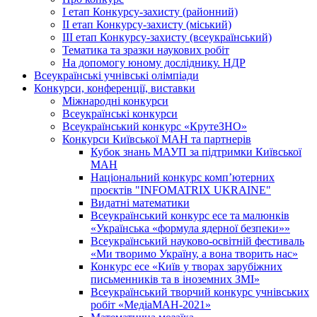
І етап Конкурсу-захисту (районний)
ІІ етап Конкурсу-захисту (міський)
ІІІ етап Конкурсу-захисту (всеукраїнський)
Тематика та зразки наукових робіт
На допомогу юному досліднику. НДР
Всеукраїнські учнівські олімпіади
Конкурси, конференції, виставки
Міжнародні конкурси
Всеукраїнські конкурси
Всеукраїнський конкурс «КрутеЗНО»
Конкурси Київської МАН та партнерів
Кубок знань МАУП за підтримки Київської
МАН
Національний конкурс комп’ютерних
проєктів "INFOMATRIX UKRAINE"
Видатні математики
Всеукраїнський конкурс есе та малюнків
«Українська «формула ядерної безпеки»»
Всеукраїнський науково-освітній фестиваль
«Ми творимо Україну, а вона творить нас»
Конкурс есе «Київ у творах зарубіжних
письменників та в іноземних ЗМІ»
Всеукраїнський творчий конкурс учнівських
робіт «МедіаМАН-2021»