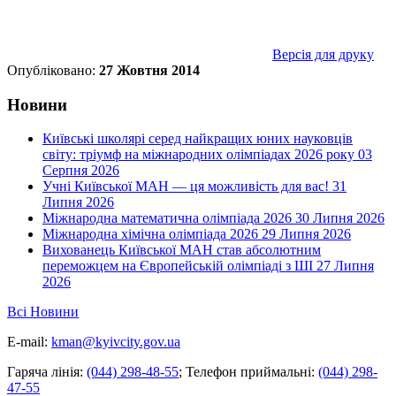
Версія для друку
Опубліковано:
27 Жовтня 2014
Новини
Київські школярі серед найкращих юних науковців
світу: тріумф на міжнародних олімпіадах 2026 року
03
Серпня 2026
Учні Київської МАН — ця можливість для вас!
31
Липня 2026
Міжнародна математична олімпіада 2026
30 Липня 2026
Міжнародна хімічна олімпіада 2026
29 Липня 2026
Вихованець Київської МАН став абсолютним
переможцем на Європейській олімпіаді з ШІ
27 Липня
2026
Всі Новини
E-mail:
kman@kyivcity.gov.ua
Гаряча лінія:
(044) 298-48-55
;
Телефон приймальні:
(044) 298-
47-55