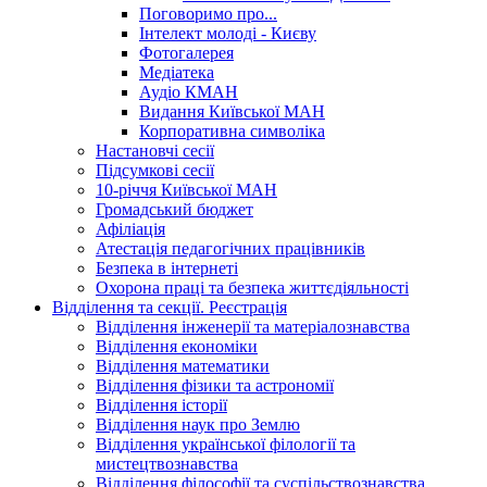
Поговоримо про...
Інтелект молоді - Києву
Фотогалерея
Медіатека
Аудіо КМАН
Видання Київської МАН
Корпоративна символіка
Настановчі сесії
Підсумкові сесії
10-річчя Київської МАН
Громадський бюджет
Афіліація
Атестація педагогічних працівників
Безпека в інтернеті
Охорона праці та безпека життєдіяльності
Відділення та секції. Реєстрація
Відділення інженерії та матеріалознавства
Відділення економіки
Відділення математики
Відділення фізики та астрономії
Відділення історії
Відділення наук про Землю
Відділення української філології та
мистецтвознавства
Відділення філософії та суспільствознавства