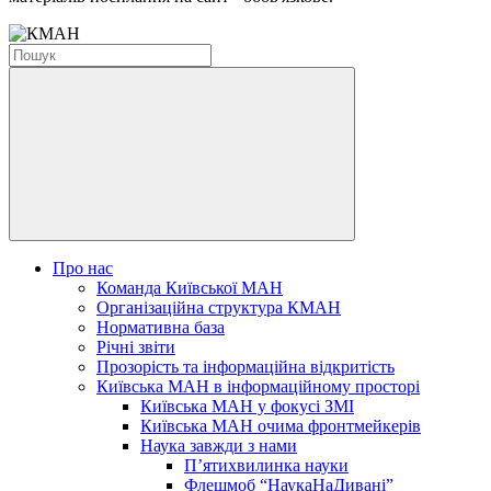
Про нас
Команда Київської МАН
Організаційна структура КМАН
Нормативна база
Річні звіти
Прозорість та інформаційна відкритість
Київська МАН в інформаційному просторі
Київська МАН у фокусі ЗМІ
Київська МАН очима фронтмейкерів
Наука завжди з нами
П’ятихвилинка науки
Флешмоб “НаукаНаДивані”