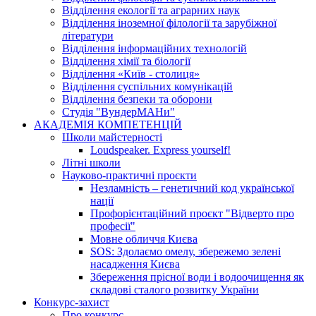
Відділення екології та аграрних наук
Відділення іноземної філології та зарубіжної
літератури
Відділення інформаційних технологій
Відділення хімії та біології
Відділення «Київ - столиця»
Відділення суспільних комунікацій
Відділення безпеки та оборони
Студія "ВундерМАНи"
АКАДЕМІЯ КОМПЕТЕНЦІЙ
Школи майстерності
Loudspeaker. Express yourself!
Літні школи
Науково-практичні проєкти
Незламність – генетичний код української
нації
Профорієнтаційний проєкт "Відверто про
професії"
Мовне обличчя Києва
SOS: Здолаємо омелу, збережемо зелені
насадження Києва
Збереження прісної води і водоочищення як
складові сталого розвитку України
Конкурс-захист
Про конкурс