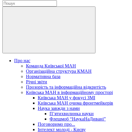
Про нас
Команда Київської МАН
Організаційна структура КМАН
Нормативна база
Річні звіти
Прозорість та інформаційна відкритість
Київська МАН в інформаційному просторі
Київська МАН у фокусі ЗМІ
Київська МАН очима фронтмейкерів
Наука завжди з нами
П’ятихвилинка науки
Флешмоб “НаукаНаДивані”
Поговоримо про...
Інтелект молоді - Києву