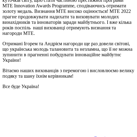
куточків світу, щоб стати частиною престижної програми
MTE Innovation Awards Programme, сподіваючись отримати
золоту медаль. Визнання MTE високо оцінюється! MTE 2022
прагне продовжувати надихати та виховувати молодих
винахідників та інноваторів заради майбутнього. І вже кілька
років поспіль наші вихованці отримують визнання та
нагороди МТЕ.
Отримані Ігорем та Андрієм нагороди ще раз довели світові,
що українська молодь талановита та незламна, що її не можна
зупинити в прагненні побудувати інноваційне майбутнє
України!
Вітаємо наших вихованців з перемогою і висловлюємо велику
подяку та шану їхнім керівникам!
Все буде Україна!