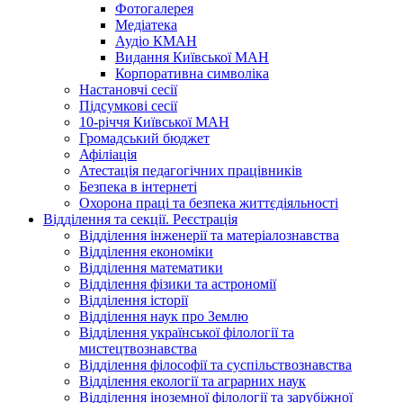
Фотогалерея
Медіатека
Аудіо КМАН
Видання Київської МАН
Корпоративна символіка
Настановчі сесії
Підсумкові сесії
10-річчя Київської МАН
Громадський бюджет
Афіліація
Атестація педагогічних працівників
Безпека в інтернеті
Охорона праці та безпека життєдіяльності
Відділення та секції. Реєстрація
Відділення інженерії та матеріалознавства
Відділення економіки
Відділення математики
Відділення фізики та астрономії
Відділення історії
Відділення наук про Землю
Відділення української філології та
мистецтвознавства
Відділення філософії та суспільствознавства
Відділення екології та аграрних наук
Відділення іноземної філології та зарубіжної