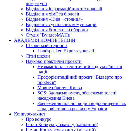
літератури
Відділення інформаційних технологій
Відділення хімії та біології
Відділення «Київ - столиця»
Відділення суспільних комунікацій
Відділення безпеки та оборони
Студія "ВундерМАНи"
АКАДЕМІЯ КОМПЕТЕНЦІЙ
Школи майстерності
Loudspeaker. Express yourself!
Літні школи
Науково-практичні проєкти
Незламність – генетичний код української
нації
Профорієнтаційний проєкт "Відверто про
професії"
Мовне обличчя Києва
SOS: Здолаємо омелу, збережемо зелені
насадження Києва
Збереження прісної води і водоочищення як
складові сталого розвитку України
Конкурс-захист
Про конкурс
І етап Конкурсу-захисту (районний)
ІІ етап Конкурсу-захисту (міський)