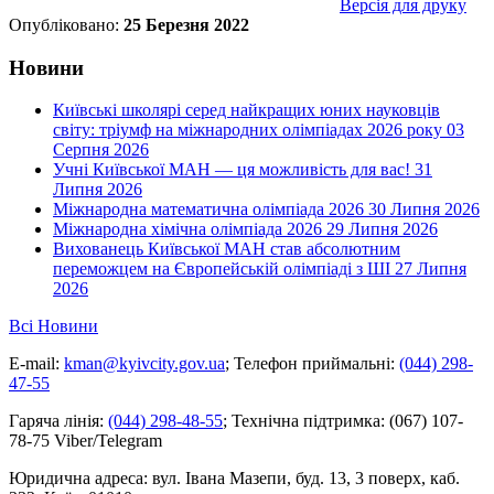
Версія для друку
Опубліковано:
25 Березня 2022
Новини
Київські школярі серед найкращих юних науковців
світу: тріумф на міжнародних олімпіадах 2026 року
03
Серпня 2026
Учні Київської МАН — ця можливість для вас!
31
Липня 2026
Міжнародна математична олімпіада 2026
30 Липня 2026
Міжнародна хімічна олімпіада 2026
29 Липня 2026
Вихованець Київської МАН став абсолютним
переможцем на Європейській олімпіаді з ШІ
27 Липня
2026
Всі Новини
E-mail:
kman@kyivcity.gov.ua
;
Телефон приймальні:
(044) 298-
47-55
Гаряча лінія:
(044) 298-48-55
;
Технічна підтримка:
(067) 107-
78-75 Viber/Telegram
Юридична адреса:
вул. Івана Мазепи, буд. 13, 3 поверх, каб.