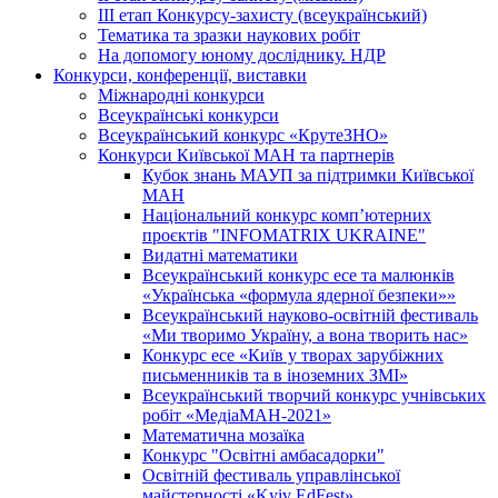
ІІІ етап Конкурсу-захисту (всеукраїнський)
Тематика та зразки наукових робіт
На допомогу юному досліднику. НДР
Конкурси, конференції, виставки
Міжнародні конкурси
Всеукраїнські конкурси
Всеукраїнський конкурс «КрутеЗНО»
Конкурси Київської МАН та партнерів
Кубок знань МАУП за підтримки Київської
МАН
Національний конкурс комп’ютерних
проєктів "INFOMATRIX UKRAINE"
Видатні математики
Всеукраїнський конкурс есе та малюнків
«Українська «формула ядерної безпеки»»
Всеукраїнський науково-освітній фестиваль
«Ми творимо Україну, а вона творить нас»
Конкурс есе «Київ у творах зарубіжних
письменників та в іноземних ЗМІ»
Всеукраїнський творчий конкурс учнівських
робіт «МедіаМАН-2021»
Математична мозаїка
Конкурс "Освітні амбасадорки"
Освітній фестиваль управлінської
майстерності «Kyiv EdFest»