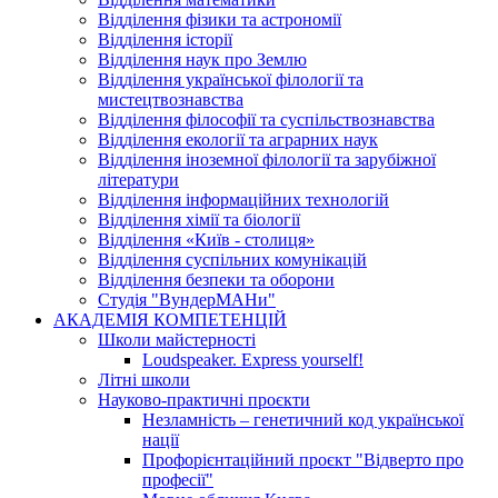
Відділення фізики та астрономії
Відділення історії
Відділення наук про Землю
Відділення української філології та
мистецтвознавства
Відділення філософії та суспільствознавства
Відділення екології та аграрних наук
Відділення іноземної філології та зарубіжної
літератури
Відділення інформаційних технологій
Відділення хімії та біології
Відділення «Київ - столиця»
Відділення суспільних комунікацій
Відділення безпеки та оборони
Студія "ВундерМАНи"
АКАДЕМІЯ КОМПЕТЕНЦІЙ
Школи майстерності
Loudspeaker. Express yourself!
Літні школи
Науково-практичні проєкти
Незламність – генетичний код української
нації
Профорієнтаційний проєкт "Відверто про
професії"