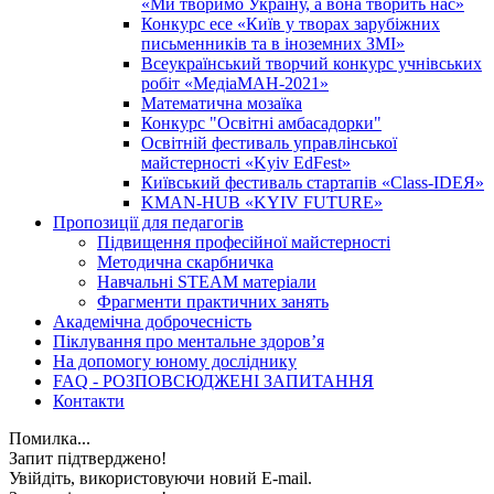
«Ми творимо Україну, а вона творить нас»
Конкурс есе «Київ у творах зарубіжних
письменників та в іноземних ЗМІ»
Всеукраїнський творчий конкурс учнівських
робіт «МедіаМАН-2021»
Математична мозаїка
Конкурс "Освітні амбасадорки"
Освітній фестиваль управлінської
майстерності «Kyiv EdFest»
Київський фестиваль стартапів «Class-IDEЯ»
KMAN-HUB «KYIV FUTURE»
Пропозиції для педагогів
Підвищення професійної майстерності
Методична скарбничка
Навчальні STEAM матеріали
Фрагменти практичних занять
Академічна доброчесність
Піклування про ментальне здоровʼя
На допомогу юному досліднику
FAQ - РОЗПОВСЮДЖЕНІ ЗАПИТАННЯ
Контакти
Помилка...
Запит підтверджено!
Увійдіть, використовуючи новий E-mail.