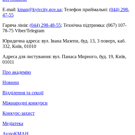
E-mail:
kman@kyivcity.gov.ua
;
Телефон приймальні:
(044) 298-
47-55
Гаряча лінія:
(044) 298-48-55
;
Технічна підтримка:
(067) 107-
78-75 Viber/Telegram
Юридична адреса:
вул. Івана Мазепи, буд. 13, 3 поверх, каб.
332, Київ, 01010
Адреса для листування:
вул. Панаса Мирного, буд. 19, Київ,
01011
Про академію
Новини
Відділення та секції
Міжнародні конкурси
Конкурс-захист
Медіатека
АудіоКМАН