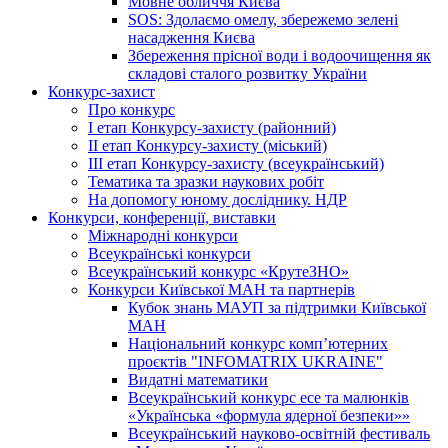
Мовне обличчя Києва
SOS: Здолаємо омелу, збережемо зелені
насадження Києва
Збереження прісної води і водоочищення як
складові сталого розвитку України
Конкурс-захист
Про конкурс
І етап Конкурсу-захисту (районний)
ІІ етап Конкурсу-захисту (міський)
ІІІ етап Конкурсу-захисту (всеукраїнський)
Тематика та зразки наукових робіт
На допомогу юному досліднику. НДР
Конкурси, конференції, виставки
Міжнародні конкурси
Всеукраїнські конкурси
Всеукраїнський конкурс «КрутеЗНО»
Конкурси Київської МАН та партнерів
Кубок знань МАУП за підтримки Київської
МАН
Національний конкурс комп’ютерних
проєктів "INFOMATRIX UKRAINE"
Видатні математики
Всеукраїнський конкурс есе та малюнків
«Українська «формула ядерної безпеки»»
Всеукраїнський науково-освітній фестиваль