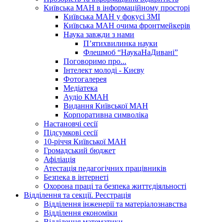
Київська МАН в інформаційному просторі
Київська МАН у фокусі ЗМІ
Київська МАН очима фронтмейкерів
Наука завжди з нами
П’ятихвилинка науки
Флешмоб “НаукаНаДивані”
Поговоримо про...
Інтелект молоді - Києву
Фотогалерея
Медіатека
Аудіо КМАН
Видання Київської МАН
Корпоративна символіка
Настановчі сесії
Підсумкові сесії
10-річчя Київської МАН
Громадський бюджет
Афіліація
Атестація педагогічних працівників
Безпека в інтернеті
Охорона праці та безпека життєдіяльності
Відділення та секції. Реєстрація
Відділення інженерії та матеріалознавства
Відділення економіки
Відділення математики