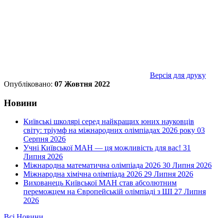
Версія для друку
Опубліковано:
07 Жовтня 2022
Новини
Київські школярі серед найкращих юних науковців
світу: тріумф на міжнародних олімпіадах 2026 року
03
Серпня 2026
Учні Київської МАН — ця можливість для вас!
31
Липня 2026
Міжнародна математична олімпіада 2026
30 Липня 2026
Міжнародна хімічна олімпіада 2026
29 Липня 2026
Вихованець Київської МАН став абсолютним
переможцем на Європейській олімпіаді з ШІ
27 Липня
2026
Всі Новини