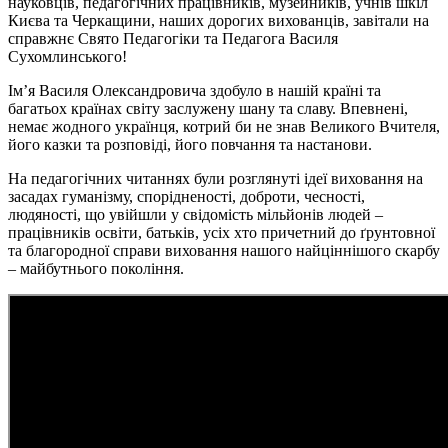
науковців, педагогічних працівників, музейників, учнів шкіл
Києва та Черкащини, наших дорогих вихованців, завітали на
справжнє Свято Педагогіки та Педагога Василя
Сухомлинського!
Ім’я Василя Олександровича здобуло в нашій країні та
багатьох країнах світу заслужену шану та славу. Впевнені,
немає жодного українця, котрий би не знав Великого Вчителя,
його казки та розповіді, його повчання та настанови.
На педагогічних читаннях були розглянуті ідеї виховання на
засадах гуманізму, спорідненості, доброти, чесності,
людяності, що увійшли у свідомість мільйонів людей –
працівників освіти, батьків, усіх хто причетний до ґрунтовної
та благородної справи виховання нашого найціннішого скарбу
– майбутнього покоління.