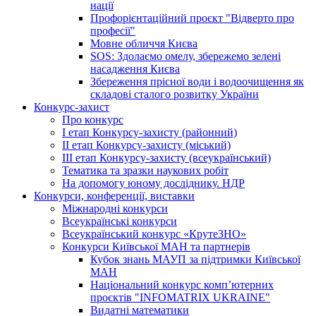
нації
Профорієнтаційний проєкт "Відверто про
професії"
Мовне обличчя Києва
SOS: Здолаємо омелу, збережемо зелені
насадження Києва
Збереження прісної води і водоочищення як
складові сталого розвитку України
Конкурс-захист
Про конкурс
І етап Конкурсу-захисту (районний)
ІІ етап Конкурсу-захисту (міський)
ІІІ етап Конкурсу-захисту (всеукраїнський)
Тематика та зразки наукових робіт
На допомогу юному досліднику. НДР
Конкурси, конференції, виставки
Міжнародні конкурси
Всеукраїнські конкурси
Всеукраїнський конкурс «КрутеЗНО»
Конкурси Київської МАН та партнерів
Кубок знань МАУП за підтримки Київської
МАН
Національний конкурс комп’ютерних
проєктів "INFOMATRIX UKRAINE"
Видатні математики