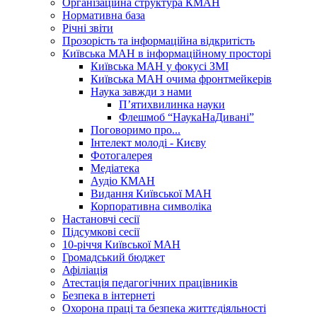
Організаційна структура КМАН
Нормативна база
Річні звіти
Прозорість та інформаційна відкритість
Київська МАН в інформаційному просторі
Київська МАН у фокусі ЗМІ
Київська МАН очима фронтмейкерів
Наука завжди з нами
П’ятихвилинка науки
Флешмоб “НаукаНаДивані”
Поговоримо про...
Інтелект молоді - Києву
Фотогалерея
Медіатека
Аудіо КМАН
Видання Київської МАН
Корпоративна символіка
Настановчі сесії
Підсумкові сесії
10-річчя Київської МАН
Громадський бюджет
Афіліація
Атестація педагогічних працівників
Безпека в інтернеті
Охорона праці та безпека життєдіяльності