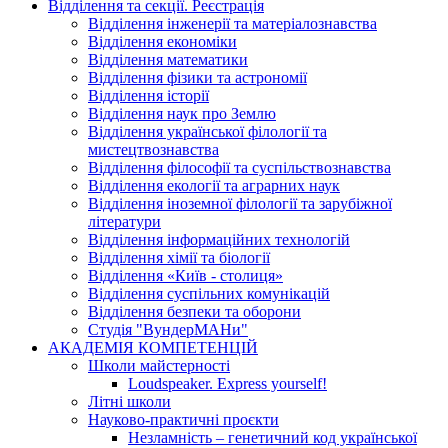
Відділення та секції. Реєстрація
Відділення інженерії та матеріалознавства
Відділення економіки
Відділення математики
Відділення фізики та астрономії
Відділення історії
Відділення наук про Землю
Відділення української філології та
мистецтвознавства
Відділення філософії та суспільствознавства
Відділення екології та аграрних наук
Відділення іноземної філології та зарубіжної
літератури
Відділення інформаційних технологій
Відділення хімії та біології
Відділення «Київ - столиця»
Відділення суспільних комунікацій
Відділення безпеки та оборони
Студія "ВундерМАНи"
АКАДЕМІЯ КОМПЕТЕНЦІЙ
Школи майстерності
Loudspeaker. Express yourself!
Літні школи
Науково-практичні проєкти
Незламність – генетичний код української