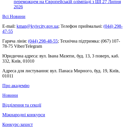
переможцем на Європейській олімпіаді з ШІ
27 Липня
2026
Всі Новини
E-mail:
kman@kyivcity.gov.ua
;
Телефон приймальні:
(044) 298-
47-55
Гаряча лінія:
(044) 298-48-55
;
Технічна підтримка:
(067) 107-
78-75 Viber/Telegram
Юридична адреса:
вул. Івана Мазепи, буд. 13, 3 поверх, каб.
332, Київ, 01010
Адреса для листування:
вул. Панаса Мирного, буд. 19, Київ,
01011
Про академію
Новини
Відділення та секції
Міжнародні конкурси
Конкурс-захист