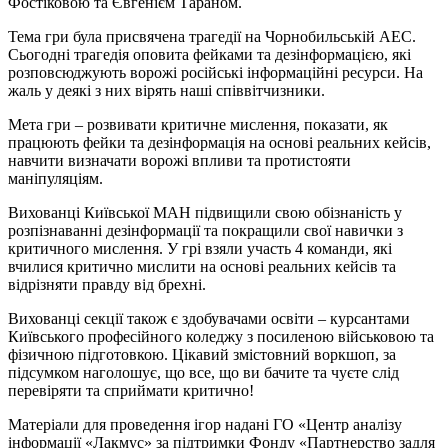
Фостіковою та Євгенієм Тараном.
Тема гри була присвячена трагедії на Чорнобильській АЕС.
Сьогодні трагедія оповита фейками та дезінформацією, які
розповсюджують ворожі російські інформаційні ресурси. На
жаль у деякі з них вірять наші співвітчизники.
Мета гри ‒ розвивати критичне мислення, показати, як
працюють фейки та дезінформація на основі реальних кейсів,
навчити визначати ворожі впливи та протистояти
маніпуляціям.
Вихованці Київської МАН підвищили свою обізнаність у
розпізнаванні дезінформації та покращили свої навички з
критичного мислення. У грі взяли участь 4 команди, які
вчилися критично мислити на основі реальних кейсів та
відрізняти правду від брехні.
Вихованці секції також є здобувачами освіти ‒ курсантами
Київського професійного коледжу з посиленою військовою та
фізичною підготовкою. Цікавий змістовний воркшоп, за
підсумком наголошує, що все, що ви бачите та чуєте слід
перевіряти та сприймати критично!
Матеріали для проведення ігор надані ГО «Центр аналізу
інформації «Лакмус» за підтримки Фонду «Партнерство задля