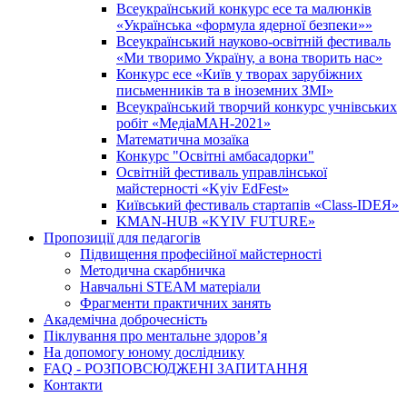
Всеукраїнський конкурс есе та малюнків
«Українська «формула ядерної безпеки»»
Всеукраїнський науково-освітній фестиваль
«Ми творимо Україну, а вона творить нас»
Конкурс есе «Київ у творах зарубіжних
письменників та в іноземних ЗМІ»
Всеукраїнський творчий конкурс учнівських
робіт «МедіаМАН-2021»
Математична мозаїка
Конкурс "Освітні амбасадорки"
Освітній фестиваль управлінської
майстерності «Kyiv EdFest»
Київський фестиваль стартапів «Class-IDEЯ»
KMAN-HUB «KYIV FUTURE»
Пропозиції для педагогів
Підвищення професійної майстерності
Методична скарбничка
Навчальні STEAM матеріали
Фрагменти практичних занять
Академічна доброчесність
Піклування про ментальне здоровʼя
На допомогу юному досліднику
FAQ - РОЗПОВСЮДЖЕНІ ЗАПИТАННЯ
Контакти