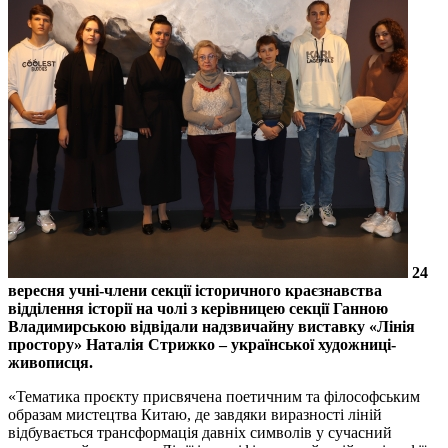
24
вересня учні-члени секції історичного краєзнавства
відділення історії на чолі з керівницею секції Ганною
Владимирською відвідали надзвичайну виставку «Лінія
простору» Наталія Стрижко – української художниці-
живописця.
«Тематика проєкту присвячена поетичним та філософським
образам мистецтва Китаю, де завдяки виразності ліній
відбувається трансформація давніх символів у сучасний