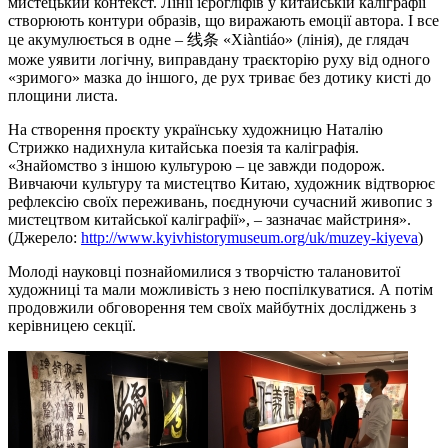
мистецький контекст. Лінії ієрогліфів у китайській каліграфії
створюють контури образів, що виражають емоції автора. І все
це акумулюється в одне – 线条 «Xiàntiáo» (лінія), де глядач
може уявити логічну, виправдану траєкторію руху від одного
«зримого» мазка до іншого, де рух триває без дотику кисті до
площини листа.
На створення проєкту українську художницю Наталію
Стрижко надихнула китайська поезія та каліграфія.
«Знайомство з іншою культурою – це завжди подорож.
Вивчаючи культуру та мистецтво Китаю, художник відтворює
рефлексію своїх переживань, поєднуючи сучасний живопис з
мистецтвом китайської каліграфії», – зазначає майстриня».
(Джерело:
http://www.kyivhistorymuseum.org/uk/muzey-kiyeva
)
Молоді науковці познайомилися з творчістю талановитої
художниці та мали можливість з нею поспілкуватися. А потім
продовжили обговорення тем своїх майбутніх досліджень з
керівницею секції.