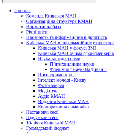
Про нас
Команда Київської МАН
Організаційна структура КМАН
Нормативна база
Річні звіти
Прозорість та інформаційна відкритість
Київська МАН в інформаційному просторі
Київська МАН у фокусі ЗМІ
Київська МАН очима фронтмейкерів
Наука завжди з нами
П’ятихвилинка науки
Флешмоб “НаукаНаДивані”
Поговоримо про...
Інтелект молоді - Києву
Фотогалерея
Медіатека
Аудіо КМАН
Видання Київської МАН
Корпоративна символіка
Настановчі сесії
Підсумкові сесії
10-річчя Київської МАН
Громадський бюджет