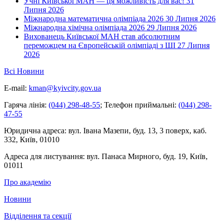
Учні Київської МАН — ця можливість для вас!
31
Липня 2026
Міжнародна математична олімпіада 2026
30 Липня 2026
Міжнародна хімічна олімпіада 2026
29 Липня 2026
Вихованець Київської МАН став абсолютним
переможцем на Європейській олімпіаді з ШІ
27 Липня
2026
Всі Новини
E-mail:
kman@kyivcity.gov.ua
Гаряча лінія:
(044) 298-48-55
;
Телефон приймальні:
(044) 298-
47-55
Юридична адреса:
вул. Івана Мазепи, буд. 13, 3 поверх, каб.
332, Київ, 01010
Адреса для листування:
вул. Панаса Мирного, буд. 19, Київ,
01011
Про академію
Новини
Відділення та секції