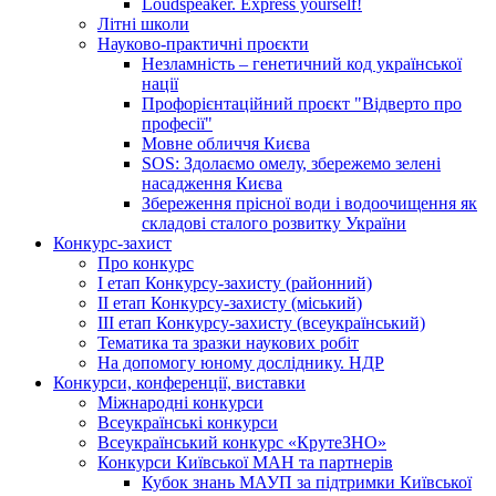
Loudspeaker. Express yourself!
Літні школи
Науково-практичні проєкти
Незламність – генетичний код української
нації
Профорієнтаційний проєкт "Відверто про
професії"
Мовне обличчя Києва
SOS: Здолаємо омелу, збережемо зелені
насадження Києва
Збереження прісної води і водоочищення як
складові сталого розвитку України
Конкурс-захист
Про конкурс
І етап Конкурсу-захисту (районний)
ІІ етап Конкурсу-захисту (міський)
ІІІ етап Конкурсу-захисту (всеукраїнський)
Тематика та зразки наукових робіт
На допомогу юному досліднику. НДР
Конкурси, конференції, виставки
Міжнародні конкурси
Всеукраїнські конкурси
Всеукраїнський конкурс «КрутеЗНО»
Конкурси Київської МАН та партнерів
Кубок знань МАУП за підтримки Київської