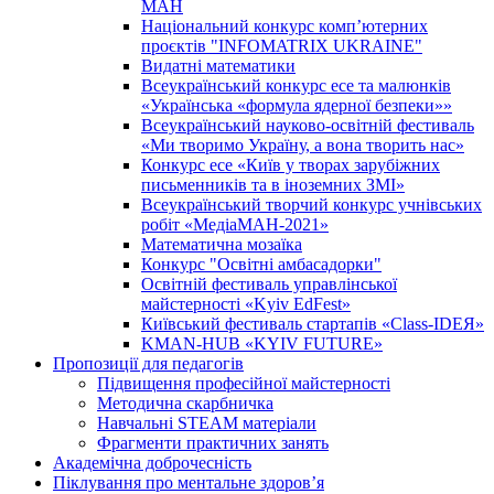
МАН
Національний конкурс комп’ютерних
проєктів "INFOMATRIX UKRAINE"
Видатні математики
Всеукраїнський конкурс есе та малюнків
«Українська «формула ядерної безпеки»»
Всеукраїнський науково-освітній фестиваль
«Ми творимо Україну, а вона творить нас»
Конкурс есе «Київ у творах зарубіжних
письменників та в іноземних ЗМІ»
Всеукраїнський творчий конкурс учнівських
робіт «МедіаМАН-2021»
Математична мозаїка
Конкурс "Освітні амбасадорки"
Освітній фестиваль управлінської
майстерності «Kyiv EdFest»
Київський фестиваль стартапів «Class-IDEЯ»
KMAN-HUB «KYIV FUTURE»
Пропозиції для педагогів
Підвищення професійної майстерності
Методична скарбничка
Навчальні STEAM матеріали
Фрагменти практичних занять
Академічна доброчесність
Піклування про ментальне здоровʼя