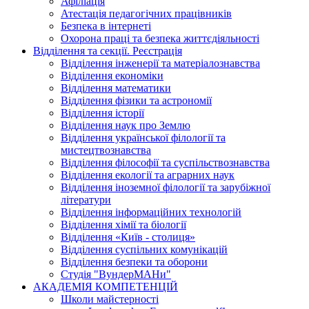
Афіліація
Атестація педагогічних працівників
Безпека в інтернеті
Охорона праці та безпека життєдіяльності
Відділення та секції. Реєстрація
Відділення інженерії та матеріалознавства
Відділення економіки
Відділення математики
Відділення фізики та астрономії
Відділення історії
Відділення наук про Землю
Відділення української філології та
мистецтвознавства
Відділення філософії та суспільствознавства
Відділення екології та аграрних наук
Відділення іноземної філології та зарубіжної
літератури
Відділення інформаційних технологій
Відділення хімії та біології
Відділення «Київ - столиця»
Відділення суспільних комунікацій
Відділення безпеки та оборони
Студія "ВундерМАНи"
АКАДЕМІЯ КОМПЕТЕНЦІЙ
Школи майстерності