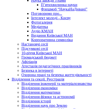
Наука завжди з нами
П’ятихвилинка науки
Флешмоб “НаукаНаДивані”
Поговоримо про...
Інтелект молоді - Києву
Фотогалерея
Медіатека
Аудіо КМАН
Видання Київської МАН
Корпоративна символіка
Настановчі сесії
Підсумкові сесії
10-річчя Київської МАН
Громадський бюджет
Афіліація
Атестація педагогічних працівників
Безпека в інтернеті
Охорона праці та безпека життєдіяльності
Відділення та секції. Реєстрація
Відділення інженерії та матеріалознавства
Відділення економіки
Відділення математики
Відділення фізики та астрономії
Відділення історії
Відділення наук про Землю