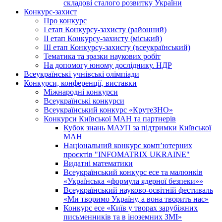
складові сталого розвитку України
Конкурс-захист
Про конкурс
І етап Конкурсу-захисту (районний)
ІІ етап Конкурсу-захисту (міський)
ІІІ етап Конкурсу-захисту (всеукраїнський)
Тематика та зразки наукових робіт
На допомогу юному досліднику. НДР
Всеукраїнські учнівські олімпіади
Конкурси, конференції, виставки
Міжнародні конкурси
Всеукраїнські конкурси
Всеукраїнський конкурс «КрутеЗНО»
Конкурси Київської МАН та партнерів
Кубок знань МАУП за підтримки Київської
МАН
Національний конкурс комп’ютерних
проєктів "INFOMATRIX UKRAINE"
Видатні математики
Всеукраїнський конкурс есе та малюнків
«Українська «формула ядерної безпеки»»
Всеукраїнський науково-освітній фестиваль
«Ми творимо Україну, а вона творить нас»
Конкурс есе «Київ у творах зарубіжних
письменників та в іноземних ЗМІ»