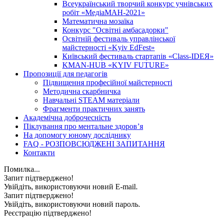
Всеукраїнський творчий конкурс учнівських
робіт «МедіаМАН-2021»
Математична мозаїка
Конкурс "Освітні амбасадорки"
Освітній фестиваль управлінської
майстерності «Kyiv EdFest»
Київський фестиваль стартапів «Class-IDEЯ»
KMAN-HUB «KYIV FUTURE»
Пропозиції для педагогів
Підвищення професійної майстерності
Методична скарбничка
Навчальні STEAM матеріали
Фрагменти практичних занять
Академічна доброчесність
Піклування про ментальне здоровʼя
На допомогу юному досліднику
FAQ - РОЗПОВСЮДЖЕНІ ЗАПИТАННЯ
Контакти
Помилка...
Запит підтверджено!
Увійдіть, використовуючи новий E-mail.
Запит підтверджено!
Увійдіть, використовуючи новий пароль.
Реєстрацію підтверджено!