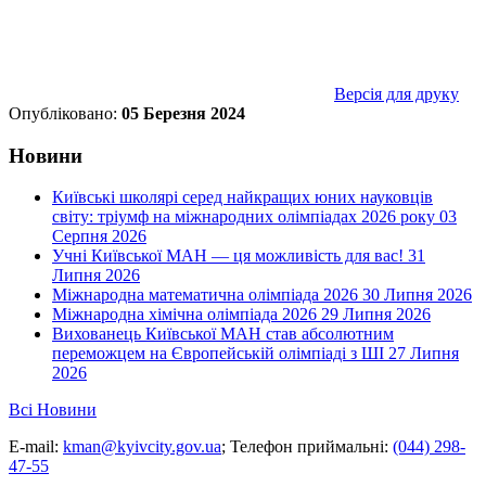
Версія для друку
Опубліковано:
05 Березня 2024
Новини
Київські школярі серед найкращих юних науковців
світу: тріумф на міжнародних олімпіадах 2026 року
03
Серпня 2026
Учні Київської МАН — ця можливість для вас!
31
Липня 2026
Міжнародна математична олімпіада 2026
30 Липня 2026
Міжнародна хімічна олімпіада 2026
29 Липня 2026
Вихованець Київської МАН став абсолютним
переможцем на Європейській олімпіаді з ШІ
27 Липня
2026
Всі Новини
E-mail:
kman@kyivcity.gov.ua
;
Телефон приймальні:
(044) 298-
47-55