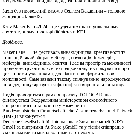
хочуть якомога швидше відвідати новий подібний захід.
Захід був проведений разом з Сергієм Вакаріним ‒ головою
асоціації UkraineIS.
Kyiv Maker Faire-2024 ‒ це чудеса техніки в унікальному
архітектурному просторі бібліотеки КПІ.
Довідково:
Maker Faire — це фестиваль винахідництва, креативності та
інновацій, який збирає мейкерів, науковців, інженерів,
майстрів, винахідників, освітян, і дає їм простір та можливості
продемонструвати власні напрацювання, поспілкуватися про
це з іншими учасниками, дослідити нові форми та нові
можливості. Саме завдяки такому спілкуванню народжуються
нові ідеї, популяризується філософія створення та винаходу.
Подія проводиться в рамках проєкту TOLOCAR, що
фінансується Федеральним міністерством економічного
співробітництва та розвитку Німеччини
Bundesministerium für wirtschaftliche Zusammenarbeit und Entwick
(BMZ) і виконується
Deutsche Gesellschaft für Internationale Zusammenarbeit (GIZ)
GmbH за підтримки At Stake gGmbH та у тісній співпраці з
українськими та міжнародними партнерами.