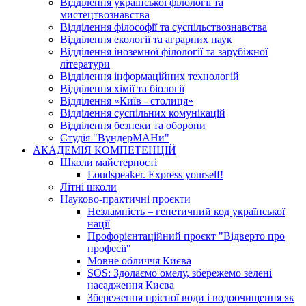
Відділення української філології та
мистецтвознавства
Відділення філософії та суспільствознавства
Відділення екології та аграрних наук
Відділення іноземної філології та зарубіжної
літератури
Відділення інформаційних технологій
Відділення хімії та біології
Відділення «Київ - столиця»
Відділення суспільних комунікацій
Відділення безпеки та оборони
Студія "ВундерМАНи"
АКАДЕМІЯ КОМПЕТЕНЦІЙ
Школи майстерності
Loudspeaker. Express yourself!
Літні школи
Науково-практичні проєкти
Незламність – генетичний код української
нації
Профорієнтаційний проєкт "Відверто про
професії"
Мовне обличчя Києва
SOS: Здолаємо омелу, збережемо зелені
насадження Києва
Збереження прісної води і водоочищення як