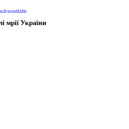
ни ВундерМАНи
і мрії України