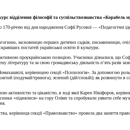
курс відділення філософії та суспільствознавства «Корабель 
о 170-річчю від дня народження Софії Русової — «Педагогічні іде
едагогиню, засновницю перших дитячих садків, письменницю, очі
скравіших постатей української освіти й культури.
з активною проукраїнською позицією. Учасники дізналися, що Со
у літературу та за свою громадянську діяльність п’ять разів заз
махашвілі, керівницею секції «Психологія». За допомогою рольо
овтий (подумай/тривога), зелений (дій/спокій); як розвинути в с
ю активністю та цікавістю, в ході якої Карен Нікіфоров, керівник
часники «піднялися» на гору Олімп та спробували уявити себе муз
ня.
вства, керівниця секції «Правознавство» провела два заняття прав