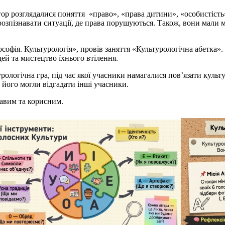
гор розглядалися поняття «право», «права дитини», «особистість
зпізнавати ситуації, де права порушуються. Також, вони мали м
софія. Культурологія», провів заняття «Культурологічна абетка». П
ей та мистецтво їхнього втілення.
рологічна гра, під час якої учасники намагалися пов’язати куль
б його могли відгадати інші учасники.
авим та корисним.