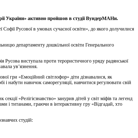
мрії України» активно пройшов в студії ВундерМАНи.
ї Софії Русової в умовах сучасної освіти», до якого долучилися
льницю департаменту дошкільної освіти Генерального
фія Русова виступала проти терористичного уряду радянської
навала ув’язнення.
вої гри «Емоційний світлофор» діти дізнавалися, як
обі і набути навичок саморегуляції, навчитися регулювати свій
 секції «Релігієзнавство» занурив дітей у світ міфів та легенд
ами і титанами, граючи в інтерактивну гру «Відгадай, хто
ознавчих студій: