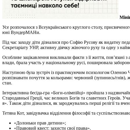
Міні
Усе розпочалося з Всеукраїнського круглого столу, присвяченог
юні ВундерМАНи.
Під час заходу діти дізналися про Софію Русову як видатну п
Секретаріату УНР, активну діячку жіночого руху та одну з найя
Особливе зацікавлення викликали факти з її життя, пов’язані 
влади, брала участь у національному русі, поширювала заборонен
Наступною була зустріч із практикуючим психологом Оленою Чо
розпізнавати почуття за кольорами: червоний (зупинись/гнів), ж
стан.
Інтерактивна бесіда-гра «Боги-олімпійці» пройшла з надзвичайно
Стародавньої Греції, час великих Богів та славетних Героїв. У
я». Також діти дізналися, як зароджувались перші релігії та вчен
Тетяна Кот, завідувачка відділення філософії та суспільствозна
«Долоньки прав дитини»;
«Правовий квест: захисти свої права».