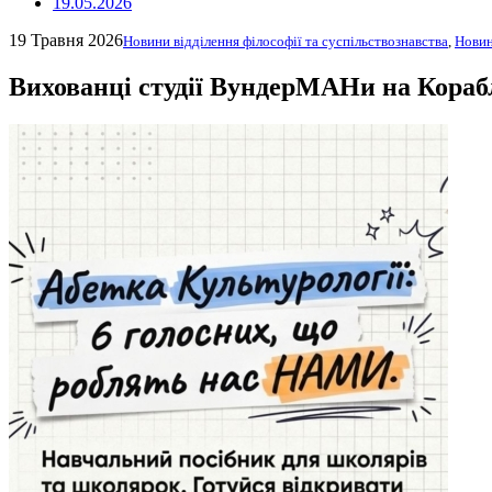
19.05.2026
19 Травня 2026
Новини відділення філософії та суспільствознавства
,
Нови
Вихованці студії ВундерМАНи на Корабл