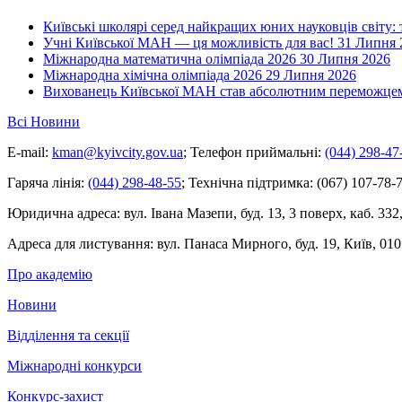
Київські школярі серед найкращих юних науковців світу:
Учні Київської МАН — ця можливість для вас!
31 Липня 
Міжнародна математична олімпіада 2026
30 Липня 2026
Міжнародна хімічна олімпіада 2026
29 Липня 2026
Вихованець Київської МАН став абсолютним переможцем 
Всі Новини
E-mail:
kman@kyivcity.gov.ua
;
Телефон приймальні:
(044) 298-47
Гаряча лінія:
(044) 298-48-55
;
Технічна підтримка:
(067) 107-78-7
Юридична адреса:
вул. Івана Мазепи, буд. 13, 3 поверх, каб. 332
Адреса для листування:
вул. Панаса Мирного, буд. 19, Київ, 010
Про академію
Новини
Відділення та секції
Міжнародні конкурси
Конкурс-захист