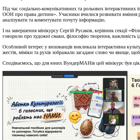
Під час соціально-комунікативних та рольових інтерактивних і
ООН про права дитини». Учасники вчилися розвивати вміння ро
аналізувати та коментувати почуту інформацію.
І на завершення мінікурсу Сергій Русаков, керівник секції «Філо
говорили про художні смаки, філософію творення, важливість ід
Особливий інтерес у вихованців викликала інтерактивна культу
жестів, міміки та рухів зображали загадане слово чи явище, що
Сподіваємось, що для юних ВундерМАНів цей мінікурс був цік