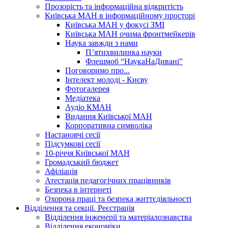
Прозорість та інформаційна відкритість
Київська МАН в інформаційному просторі
Київська МАН у фокусі ЗМІ
Київська МАН очима фронтмейкерів
Наука завжди з нами
П’ятихвилинка науки
Флешмоб “НаукаНаДивані”
Поговоримо про...
Інтелект молоді - Києву
Фотогалерея
Медіатека
Аудіо КМАН
Видання Київської МАН
Корпоративна символіка
Настановчі сесії
Підсумкові сесії
10-річчя Київської МАН
Громадський бюджет
Афіліація
Атестація педагогічних працівників
Безпека в інтернеті
Охорона праці та безпека життєдіяльності
Відділення та секції. Реєстрація
Відділення інженерії та матеріалознавства
Відділення економіки