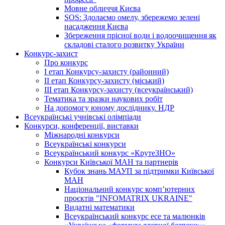
Мовне обличчя Києва
SOS: Здолаємо омелу, збережемо зелені
насадження Києва
Збереження прісної води і водоочищення як
складові сталого розвитку України
Конкурс-захист
Про конкурс
І етап Конкурсу-захисту (районний)
ІІ етап Конкурсу-захисту (міський)
ІІІ етап Конкурсу-захисту (всеукраїнський)
Тематика та зразки наукових робіт
На допомогу юному досліднику. НДР
Всеукраїнські учнівські олімпіади
Конкурси, конференції, виставки
Міжнародні конкурси
Всеукраїнські конкурси
Всеукраїнський конкурс «КрутеЗНО»
Конкурси Київської МАН та партнерів
Кубок знань МАУП за підтримки Київської
МАН
Національний конкурс комп’ютерних
проєктів "INFOMATRIX UKRAINE"
Видатні математики
Всеукраїнський конкурс есе та малюнків