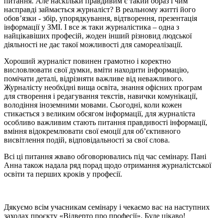
питання. Але наскільки правдивим є такий образ і чим
насправді займається журналіст? В реальному житті його
обов’язки - збір, упорядкування, відтворення, презентація
інформації у ЗМІ. І все ж таки журналістика – одна з
найцікавіших професій, жоден інший різновид людської
діяльності не дає такої можливості для самореалізації.
Хороший журналіст повинен грамотно і коректно
висловлювати свої думки, вміти находити інформацію,
помічати деталі, відрізняти важливе від неважливого.
Журналісту необхідні вища освіта, знання офісних програм
для створення і редагування текстів, навички комунікації,
володіння іноземними мовами. Сьогодні, коли кожен
стикається з великим обсягом інформації, для журналіста
особливо важливим стають питання правдивості інформації,
вміння відокремлювати свої емоції для об’єктивного
висвітлення подій, відповідальності за свої слова.
Всі ці питання жваво обговорювались під час семінару. Пані
Анна також надала ряд порад щодо отримання журналістської
освіти та перших кроків у професії.
Дякуємо всім учасникам семінару і чекаємо вас на наступних
заходах проєкту «Відверто про професії». Буде цікаво!