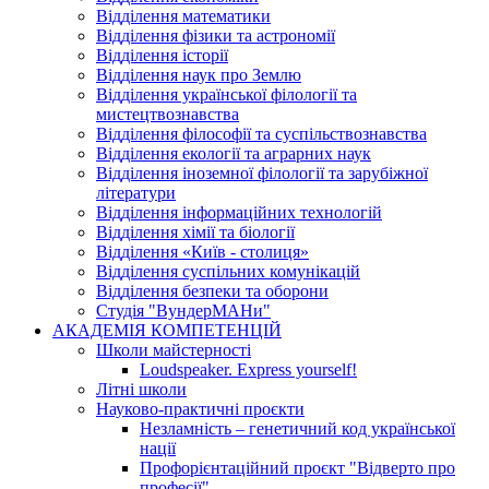
Відділення математики
Відділення фізики та астрономії
Відділення історії
Відділення наук про Землю
Відділення української філології та
мистецтвознавства
Відділення філософії та суспільствознавства
Відділення екології та аграрних наук
Відділення іноземної філології та зарубіжної
літератури
Відділення інформаційних технологій
Відділення хімії та біології
Відділення «Київ - столиця»
Відділення суспільних комунікацій
Відділення безпеки та оборони
Студія "ВундерМАНи"
АКАДЕМІЯ КОМПЕТЕНЦІЙ
Школи майстерності
Loudspeaker. Express yourself!
Літні школи
Науково-практичні проєкти
Незламність – генетичний код української
нації
Профорієнтаційний проєкт "Відверто про
професії"