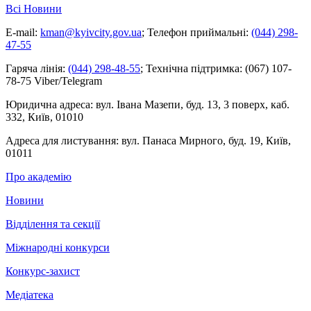
Всі Новини
E-mail:
kman@kyivcity.gov.ua
;
Телефон приймальні:
(044) 298-
47-55
Гаряча лінія:
(044) 298-48-55
;
Технічна підтримка:
(067) 107-
78-75 Viber/Telegram
Юридична адреса:
вул. Івана Мазепи, буд. 13, 3 поверх, каб.
332, Київ, 01010
Адреса для листування:
вул. Панаса Мирного, буд. 19, Київ,
01011
Про академію
Новини
Відділення та секції
Міжнародні конкурси
Конкурс-захист
Медіатека