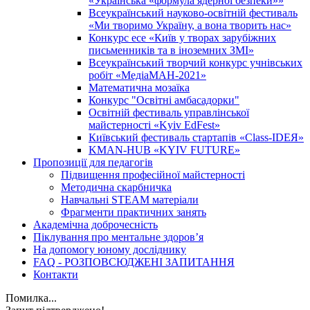
«Українська «формула ядерної безпеки»»
Всеукраїнський науково-освітній фестиваль
«Ми творимо Україну, а вона творить нас»
Конкурс есе «Київ у творах зарубіжних
письменників та в іноземних ЗМІ»
Всеукраїнський творчий конкурс учнівських
робіт «МедіаМАН-2021»
Математична мозаїка
Конкурс "Освітні амбасадорки"
Освітній фестиваль управлінської
майстерності «Kyiv EdFest»
Київський фестиваль стартапів «Class-IDEЯ»
KMAN-HUB «KYIV FUTURE»
Пропозиції для педагогів
Підвищення професійної майстерності
Методична скарбничка
Навчальні STEAM матеріали
Фрагменти практичних занять
Академічна доброчесність
Піклування про ментальне здоровʼя
На допомогу юному досліднику
FAQ - РОЗПОВСЮДЖЕНІ ЗАПИТАННЯ
Контакти
Помилка...