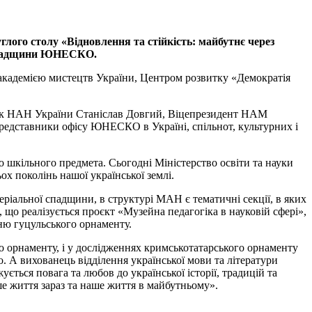
лого столу «Відновлення та стійкість: майбутнє через
ї спадщини ЮНЕСКО.
академією мистецтв України, Центром розвитку «Демократія
мік НАН України Станіслав Довгий, Віцепрезидент НАМ
представники офісу ЮНЕСКО в Україні, спільнот, культурних і
 шкільного предмета. Сьогодні Міністерство освіти та науки
ох поколінь нашої української землі.
ріальної спадщини, в структурі МАН є тематичні секції, в яких
що реалізується проєкт «Музейна педагогіка в науковій сфері»,
нню гуцульського орнаменту.
го орнаменту, і у дослідженнях кримськотатарського орнаменту
. А вихованець відділення української мови та літератури
ться повага та любов до української історії, традицій та
ше життя зараз та наше життя в майбутньому».