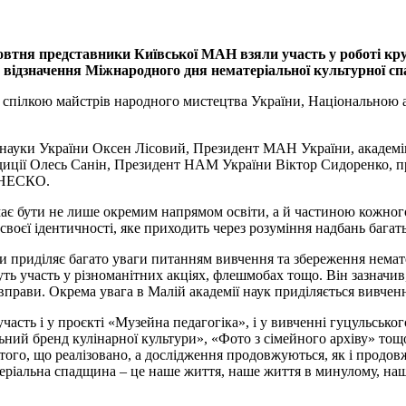
овтня представники Київської МАН взяли участь у роботі круг
ах відзначення Міжнародного дня нематеріальної культурно
спілкою майстрів народного мистецтва України, Національною 
а науки України Оксен Лісовий, Президент МАН України, акаде
радиції Олесь Санін, Президент НАМ України Віктор Сидоренко, 
 ЮНЕСКО.
ає бути не лише окремим напрямом освіти, а й частиною кожного
воєї ідентичності, яке приходить через розуміння надбань багать
 приділяє багато уваги питанням вивчення та збереження немате
ь участь у різноманітних акціях, флешмобах тощо. Він зазначив, 
 вправи. Окрема увага в Малій академії наук приділяється вивче
асть і у проєкті «Музейна педагогіка», і у вивченні гуцульсько
ний бренд кулінарної культури», «Фото з сімейного архіву» тощо
о, що реалізовано, а дослідження продовжуються, як і продовжує
атеріальна спадщина – це наше життя, наше життя в минулому, на