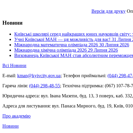
Версія для друку
Оп
Новини
Київські школярі серед найкращих юних науковців світу:
Учні Київської МАН — ця можливість для вас!
31 Липня 
Міжнародна математична олімпіада 2026
30 Липня 2026
Міжнародна хімічна олімпіада 2026
29 Липня 2026
Вихованець Київської МАН став абсолютним переможцем 
Всі Новини
E-mail:
kman@kyivcity.gov.ua
;
Телефон приймальні:
(044) 298-47
Гаряча лінія:
(044) 298-48-55
;
Технічна підтримка:
(067) 107-78-7
Юридична адреса:
вул. Івана Мазепи, буд. 13, 3 поверх, каб. 332
Адреса для листування:
вул. Панаса Мирного, буд. 19, Київ, 010
Про академію
Новини