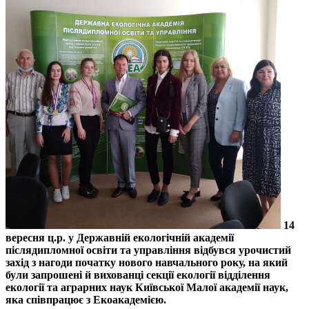
14
вересня ц.р. у Державній екологічній академії
післядипломної освіти та управління відбувся урочистий
захід з нагоди початку нового навчального року, на який
були запрошені й вихованці секції екології відділення
екології та аграрних наук Київської Малої академії наук,
яка співпрацює з Екоакадемією.