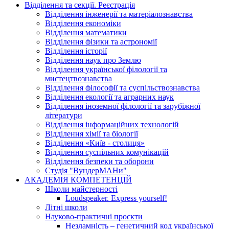
Відділення та секції. Реєстрація
Відділення інженерії та матеріалознавства
Відділення економіки
Відділення математики
Відділення фізики та астрономії
Відділення історії
Відділення наук про Землю
Відділення української філології та
мистецтвознавства
Відділення філософії та суспільствознавства
Відділення екології та аграрних наук
Відділення іноземної філології та зарубіжної
літератури
Відділення інформаційних технологій
Відділення хімії та біології
Відділення «Київ - столиця»
Відділення суспільних комунікацій
Відділення безпеки та оборони
Студія "ВундерМАНи"
АКАДЕМІЯ КОМПЕТЕНЦІЙ
Школи майстерності
Loudspeaker. Express yourself!
Літні школи
Науково-практичні проєкти
Незламність – генетичний код української