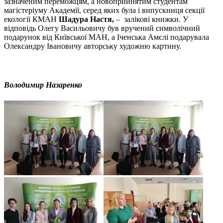
зазначеним переможцям, а новоприйнятим студентам
магістеріуму Академії, серед яких була і випускниця секції
екології КМАН
Шадура Настя,
– залікові книжки. У
відповідь Олегу Васильовичу був вручений символічний
подарунок від Київської МАН, а Іченська Амєлі подарувала
Олександру Івановичу авторську художню картину.
Володимир Назаренко