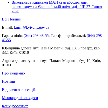
Вихованець Київської МАН став абсолютним
переможцем на Європейській олімпіаді з ШІ
27 Липня
2026
Всі Новини
E-mail:
kman@kyivcity.gov.ua
Гаряча лінія:
(044) 298-48-55
;
Телефон приймальні:
(044) 298-
47-55
Юридична адреса:
вул. Івана Мазепи, буд. 13, 3 поверх, каб.
332, Київ, 01010
Адреса для листування:
вул. Панаса Мирного, буд. 19, Київ,
01011
Про академію
Новини
Відділення та секції
Міжнародні конкурси
Конкурс-захист