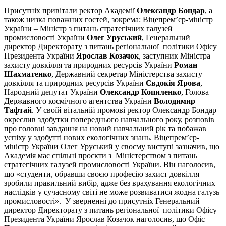
Присутніх привітали ректор Академії
Олександр Бондар
, а
також низка поважних гостей, зокрема: Віцепрем’єр-міністр
України – Міністр з питань стратегічних галузей
промисловості України
Олег Уруський
, Генеральний
директор Директорату з питань регіональної політики Офісу
Президента України
Ярослав Козачок
, заступник Міністра
захисту довкілля та природних ресурсів України
Роман
Шахматенко
, Державний секретар Міністерства захисту
довкілля та природних ресурсів України
Євдокія Ярова
,
Народний депутат України
Олександр Копиленко
, Голова
Державного космічного агентства України
Володимир
Тафтай
. У своїй вітальній промові ректор Олександр Бондар
окреслив здобутки попереднього навчального року, розповів
про головні завдання на новий навчальний рік та побажав
успіху у здобутті нових екологічних знань. Віцепрем’єр-
міністр України Олег Уруський у своєму виступі зазначив, що
Академія має спільні проєкти з Міністерством з питань
стратегічних галузей промисловості України. Він наголосив,
що «студенти, обравши своєю професію захист довкілля
зробили правильний вибір, адже без врахування екологічних
наслідків у сучасному світі не може розвиватися жодна галузь
промисловості». У зверненні до присутніх Генеральний
директор Директорату з питань регіональної політики Офісу
Президента України Ярослав Козачок наголосив, що Офіс