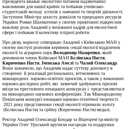
Президента вважає екологічні питання надзвичайно
важливими для нашої країни та побажав учнівсько-
студентській молоді успіхів у навчанні та творчій діяльності.
Заступник Міністра захисту довкілля та природних ресурсів
України Роман Шахматенко у своєму привітанні підкреслив
важливу роль Академії у вихованні кадрів для екологічної
сфери і побажав її колективу плідної роботи.
Про дієву, корисну співпрацю Академії з Київською МАН у
своєму виступі розповів керівник секції екології відділення
екології та аграрних наук
Володимир Назаренко
, який
доповнили члени Київської МАН
Бєлінська Настя
,
Кириченко Настя
,
Іченська Амєлі
та
Чалий Олександр
.
Вони зазначили, що Академія надає суттєву допомогу в
створенні й реалізації регіональних, вітчизняних та
міжнародних науково-освітніх проєктів, а також у виконанні
науково-дослідних робіт, які зазвичай здобувають призові
місця на престижних юнацьких конкурсах і представляються
на міжнародних наукових конференціях. Так Міжнародному
Пекінськім конкурсі юнацької науково-технічної творчості
2021 року представники секції екології отримали золоту
(Бєлінська Настя) та срібну (Кириченко Настя) медалі.
Ректор Академії Олександр Бондар та Віцепрем’єр-міністр
України Олег Уруський вручили нагороди та подарунки