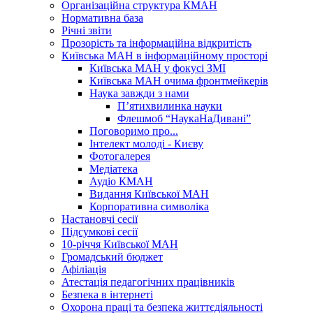
Організаційна структура КМАН
Нормативна база
Річні звіти
Прозорість та інформаційна відкритість
Київська МАН в інформаційному просторі
Київська МАН у фокусі ЗМІ
Київська МАН очима фронтмейкерів
Наука завжди з нами
П’ятихвилинка науки
Флешмоб “НаукаНаДивані”
Поговоримо про...
Інтелект молоді - Києву
Фотогалерея
Медіатека
Аудіо КМАН
Видання Київської МАН
Корпоративна символіка
Настановчі сесії
Підсумкові сесії
10-річчя Київської МАН
Громадський бюджет
Афіліація
Атестація педагогічних працівників
Безпека в інтернеті
Охорона праці та безпека життєдіяльності