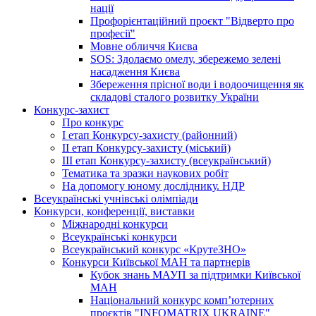
нації
Профорієнтаційний проєкт "Відверто про
професії"
Мовне обличчя Києва
SOS: Здолаємо омелу, збережемо зелені
насадження Києва
Збереження прісної води і водоочищення як
складові сталого розвитку України
Конкурс-захист
Про конкурс
І етап Конкурсу-захисту (районний)
ІІ етап Конкурсу-захисту (міський)
ІІІ етап Конкурсу-захисту (всеукраїнський)
Тематика та зразки наукових робіт
На допомогу юному досліднику. НДР
Всеукраїнські учнівські олімпіади
Конкурси, конференції, виставки
Міжнародні конкурси
Всеукраїнські конкурси
Всеукраїнський конкурс «КрутеЗНО»
Конкурси Київської МАН та партнерів
Кубок знань МАУП за підтримки Київської
МАН
Національний конкурс комп’ютерних
проєктів "INFOMATRIX UKRAINE"