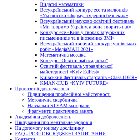
Видатні математики
Всеукраїнський конкурс есе та малюнків
«Українська «формула ядерної безпеки»»
Всеукраїнський науково-освітній фестиваль
«Ми творимо Україну, а вона творить нас»
Конкурс есе «Київ у творах зарубіжних
письменників та в іноземних ЗМІ»
Всеукраїнський творчий конкурс учнівських
робіт «МедіаМАН-2021»
Математична мозаїка
Конкурс "Освітні амбасадорки"
Освітній фестиваль управлінської
майстерності «Kyiv EdFest»
Київський фестиваль стартапів «Class-IDEЯ»
KMAN-HUB «KYIV FUTURE»
Пропозиції для педагогів
Підвищення професійної майстерності
Методична скарбничка
Навчальні STEAM матеріали
Фрагменти практичних занять
Академічна доброчесність
Піклування про ментальне здоровʼя
На допомогу юному досліднику
FAQ - РОЗПОВСЮДЖЕНІ ЗАПИТАННЯ
Контакти