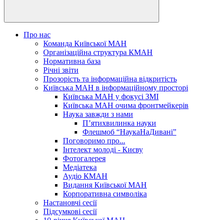
Про нас
Команда Київської МАН
Організаційна структура КМАН
Нормативна база
Річні звіти
Прозорість та інформаційна відкритість
Київська МАН в інформаційному просторі
Київська МАН у фокусі ЗМІ
Київська МАН очима фронтмейкерів
Наука завжди з нами
П’ятихвилинка науки
Флешмоб “НаукаНаДивані”
Поговоримо про...
Інтелект молоді - Києву
Фотогалерея
Медіатека
Аудіо КМАН
Видання Київської МАН
Корпоративна символіка
Настановчі сесії
Підсумкові сесії