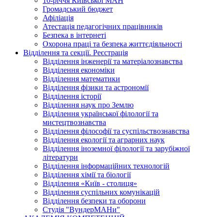
10-річчя Київської МАН
Громадський бюджет
Афіліація
Атестація педагогічних працівників
Безпека в інтернеті
Охорона праці та безпека життєдіяльності
Відділення та секції. Реєстрація
Відділення інженерії та матеріалознавства
Відділення економіки
Відділення математики
Відділення фізики та астрономії
Відділення історії
Відділення наук про Землю
Відділення української філології та
мистецтвознавства
Відділення філософії та суспільствознавства
Відділення екології та аграрних наук
Відділення іноземної філології та зарубіжної
літератури
Відділення інформаційних технологій
Відділення хімії та біології
Відділення «Київ - столиця»
Відділення суспільних комунікацій
Відділення безпеки та оборони
Студія "ВундерМАНи"