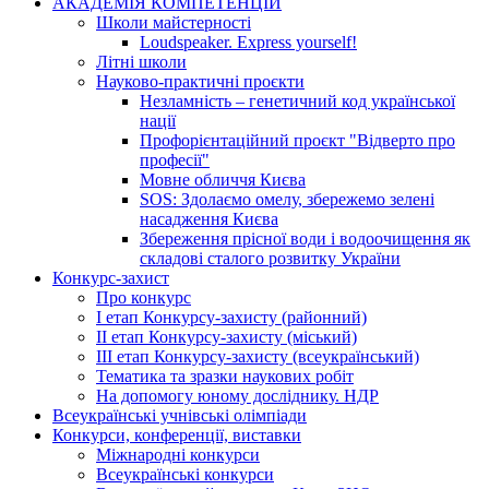
АКАДЕМІЯ КОМПЕТЕНЦІЙ
Школи майстерності
Loudspeaker. Express yourself!
Літні школи
Науково-практичні проєкти
Незламність – генетичний код української
нації
Профорієнтаційний проєкт "Відверто про
професії"
Мовне обличчя Києва
SOS: Здолаємо омелу, збережемо зелені
насадження Києва
Збереження прісної води і водоочищення як
складові сталого розвитку України
Конкурс-захист
Про конкурс
І етап Конкурсу-захисту (районний)
ІІ етап Конкурсу-захисту (міський)
ІІІ етап Конкурсу-захисту (всеукраїнський)
Тематика та зразки наукових робіт
На допомогу юному досліднику. НДР
Всеукраїнські учнівські олімпіади
Конкурси, конференції, виставки
Міжнародні конкурси
Всеукраїнські конкурси