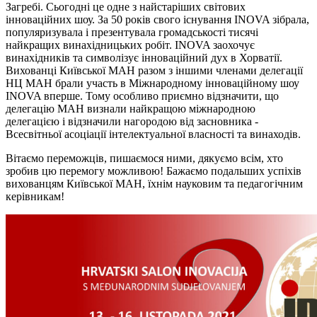
Загребі. Сьогодні це одне з найстаріших світових
інноваційних шоу. За 50 років свого існування INOVA зібрала,
популяризувала і презентувала громадськості тисячі
найкращих винахідницьких робіт. INOVA заохочує
винахідників та символізує інноваційний дух в Хорватії.
Вихованці Київської МАН разом з іншими членами делегації
НЦ МАН брали участь в Міжнародному інноваційному шоу
INOVA вперше. Тому особливо приємно відзначити, що
делегацію МАН визнали найкращою міжнародною
делегацією і відзначили нагородою від засновника -
Всесвітньої асоціації інтелектуальної власності та винаходів.
Вітаємо переможців, пишаємося ними, дякуємо всім, хто
зробив цю перемогу можливою! Бажаємо подальших успіхів
вихованцям Київської МАН, їхнім науковим та педагогічним
керівникам!