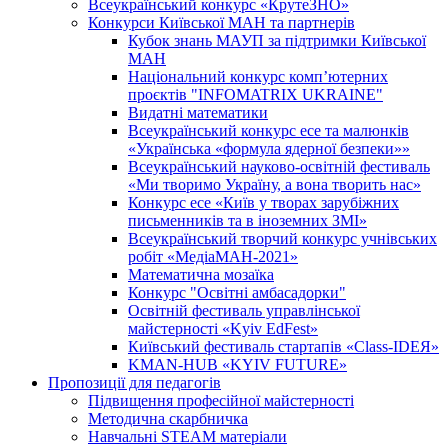
Всеукраїнський конкурс «КрутеЗНО»
Конкурси Київської МАН та партнерів
Кубок знань МАУП за підтримки Київської
МАН
Національний конкурс комп’ютерних
проєктів "INFOMATRIX UKRAINE"
Видатні математики
Всеукраїнський конкурс есе та малюнків
«Українська «формула ядерної безпеки»»
Всеукраїнський науково-освітній фестиваль
«Ми творимо Україну, а вона творить нас»
Конкурс есе «Київ у творах зарубіжних
письменників та в іноземних ЗМІ»
Всеукраїнський творчий конкурс учнівських
робіт «МедіаМАН-2021»
Математична мозаїка
Конкурс "Освітні амбасадорки"
Освітній фестиваль управлінської
майстерності «Kyiv EdFest»
Київський фестиваль стартапів «Class-IDEЯ»
KMAN-HUB «KYIV FUTURE»
Пропозиції для педагогів
Підвищення професійної майстерності
Методична скарбничка
Навчальні STEAM матеріали