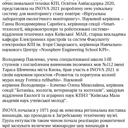
обчислювальної техніки КПІ, Освітня Амбасадорка 2020,
представляла на INOVA 2021 розроблену нею унікальну
систему для моніторингу стану повітря: «Віртуальна
лабораторія екологічного моніторингу». Науковий керівник –
Ганна Володимирівна Сарибога, керівниця секції «Smart-
технології, мікроконтролери та роботизовані системи»
відділення технічних наук Київської МАН, старша викладачка
кафедри Електронних пристроїв та систем Факультету
електроніки КПІ ім. Ігоря Сікорського, керівниця Навчально-
наукового Центру «Noosphere Engineering School KPI».
Володимир Павленко, учень спеціалізованої школи І-ІІІ
ступенів з поглибленим вивченням іноземних мов №112 імені
Тараса Шевченка міста Києва, брав участь в INOVA 2021 зі
своїм науковим проєктом «Розвиток та порятунок колонії
мурах виду Formica rufibarbis». Науковий
керівник Володимира – Ісаченко Олена Миколаївна, керівник
секції "Ботаніка, зоологія, ветеринарія та зоотехнія", завідувач
відділення Екології та аграрних наук КПНЗ "Київська Мала
академія наук учнівської молоді".
INOVA почалася у 1971 році як невелика регіональна виставка
винаходів, що проходила в Загребському технічному музеї.
Група ентузіастів таким чином почала реалізацію романтичної
мрії заснувати величезне міжнародне шоу винаходів в