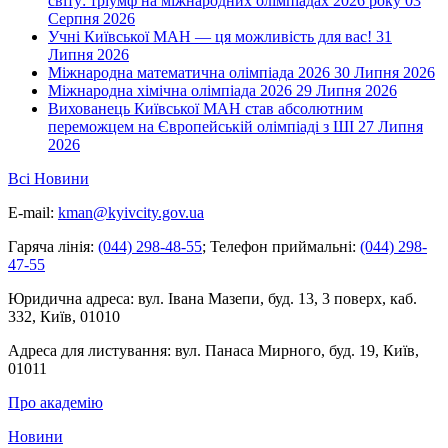
світу: тріумф на міжнародних олімпіадах 2026 року
03
Серпня 2026
Учні Київської МАН — ця можливість для вас!
31
Липня 2026
Міжнародна математична олімпіада 2026
30 Липня 2026
Міжнародна хімічна олімпіада 2026
29 Липня 2026
Вихованець Київської МАН став абсолютним
переможцем на Європейській олімпіаді з ШІ
27 Липня
2026
Всі Новини
E-mail:
kman@kyivcity.gov.ua
Гаряча лінія:
(044) 298-48-55
;
Телефон приймальні:
(044) 298-
47-55
Юридична адреса:
вул. Івана Мазепи, буд. 13, 3 поверх, каб.
332, Київ, 01010
Адреса для листування:
вул. Панаса Мирного, буд. 19, Київ,
01011
Про академію
Новини