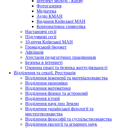
Інтелект молоді - Києву
Фотогалерея
Медіатека
Аудіо КМАН
Видання Київської МАН
Корпоративна символіка
Настановчі сесії
Підсумкові сесії
10-річчя Київської МАН
Громадський бюджет
Афіліація
Атестація педагогічних працівників
Безпека в інтернеті
Охорона праці та безпека життєдіяльності
Відділення та секції. Реєстрація
Відділення інженерії та матеріалознавства
Відділення економіки
Відділення математики
Відділення фізики та астрономії
Відділення історії
Відділення наук про Землю
Відділення української філології та
мистецтвознавства
Відділення філософії та суспільствознавства
Відділення екології та аграрних наук