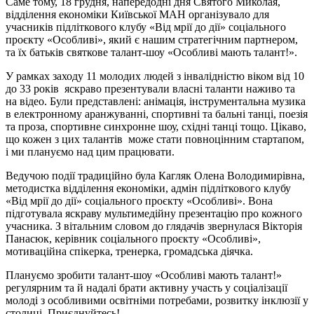
Саме тому, 18 грудня, напередодні дня Святого Миколая,
відділення економіки Київської МАН організувало для
учасників підліткового клубу «Від мрії до дії» соціального
проєкту «Особливі», який є нашим стратегічним партнером,
та їх батьків святкове талант-шоу «Особливі мають талант!».
У рамках заходу 11 молодих людей з інвалідністю віком від 10
до 33 років яскраво презентували власні таланти наживо та
на відео. Були представлені: анімація, інструментальна музика
в електронному аранжуванні, спортивні та бальні танці, поезія
та проза, спортивне синхронне шоу, східні танці тощо. Цікаво,
що кожен з цих талантів може стати повноцінним стартапом,
і ми плануємо над цим працювати.
Ведучою події традиційно була Кагляк Олена Володимирівна,
методистка відділення економіки, адмін підліткового клубу
«Від мрії до дії» соціального проєкту «Особливі». Вона
підготувала яскраву мультимедійну презентацію про кожного
учасника. З вітальним словом до глядачів звернулася Вікторія
Панасюк, керівник соціального проєкту «Особливі»,
мотиваційна спікерка, тренерка, громадська діячка.
Плануємо зробити талант-шоу «Особливі мають талант!»
регулярним та й надалі брати активну участь у соціалізації
молоді з особливими освітніми потребами, розвитку інклюзії у
столиці. Приєднуйтесь!