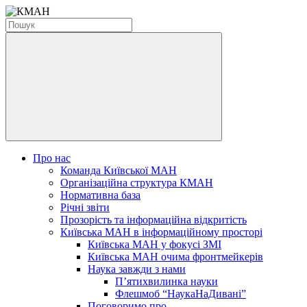
Про нас
Команда Київської МАН
Організаційна структура КМАН
Нормативна база
Річні звіти
Прозорість та інформаційна відкритість
Київська МАН в інформаційному просторі
Київська МАН у фокусі ЗМІ
Київська МАН очима фронтмейкерів
Наука завжди з нами
П’ятихвилинка науки
Флешмоб “НаукаНаДивані”
Поговоримо про...