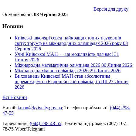
Версія для друку
Опубліковано:
08 Червня 2025
Новини
Київські школярі серед найкращих юних науковців
світу: тріумф на міжнародних олімпіадах 2026 року
03
Серпня 2026
Учні Київської МАН — ця можливість для вас!
31
Липня 2026
Міжнародна математична олімпіада 2026
30 Липня 2026
Міжнародна хімічна олімпіада 2026
29 Липня 2026
Вихованець Київської МАН став абсолютним
переможцем на Європейській олімпіаді з ШІ
27 Липня
2026
Всі Новини
E-mail:
kman@kyivcity.gov.ua
;
Телефон приймальні:
(044) 298-
47-55
Гаряча лінія:
(044) 298-48-55
;
Технічна підтримка:
(067) 107-
78-75 Viber/Telegram