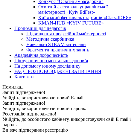
Конкурс "Освітні амбасадорки"
Освітній фестиваль управлінської
майстерності «Kyiv EdFest»
Київський фестиваль стартапів «Class-IDEЯ»
KMAN-HUB «KYIV FUTURE»
Пропозиції для педагогів
Підвищення професійної майстерності
Методична скарбничка
Навчальні STEAM матеріали
Фрагменти практичних занять
Академічна доброчесність
Піклування про ментальне здоровʼя
На допомогу юному досліднику
FAQ - РОЗПОВСЮДЖЕНІ ЗАПИТАННЯ
Контакти
Помилка...
Запит підтверджено!
Увійдіть, використовуючи новий E-mail.
Запит підтверджено!
Увійдіть, використовуючи новий пароль.
Реєстрацію підтверджено!
Увійдіть, до особистого кабінету, використовуючи свій E-mail і
пароль.
Ви вже підтвердили реєстрацію