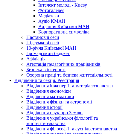
Інтелект молоді - Києву
Фотогалерея
Медіатека
Аудіо КМАН
Видання Київської МАН
Корпоративна символіка
Настановчі сесії
Підсумкові сесії
10-річчя Київської МАН
Громадський бюджет
Афіліація
Атестація педагогічних працівників
Безпека в інтернеті
Охорона праці та безпека життєдіяльності
Відділення та секції. Реєстрація
Відділення інженерії та матеріалознавства
Відділення економіки
Відділення математики
Відділення фізики та астрономії
Відділення історії
Відділення наук про Землю
Відділення української філології та
мистецтвознавства
Відділення філософії та суспільствознавства