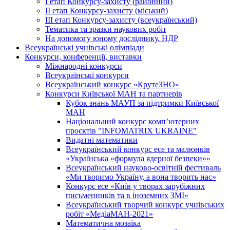
І етап Конкурсу-захисту (районний)
ІІ етап Конкурсу-захисту (міський)
ІІІ етап Конкурсу-захисту (всеукраїнський)
Тематика та зразки наукових робіт
На допомогу юному досліднику. НДР
Всеукраїнські учнівські олімпіади
Конкурси, конференції, виставки
Міжнародні конкурси
Всеукраїнські конкурси
Всеукраїнський конкурс «КрутеЗНО»
Конкурси Київської МАН та партнерів
Кубок знань МАУП за підтримки Київської
МАН
Національний конкурс комп’ютерних
проєктів "INFOMATRIX UKRAINE"
Видатні математики
Всеукраїнський конкурс есе та малюнків
«Українська «формула ядерної безпеки»»
Всеукраїнський науково-освітній фестиваль
«Ми творимо Україну, а вона творить нас»
Конкурс есе «Київ у творах зарубіжних
письменників та в іноземних ЗМІ»
Всеукраїнський творчий конкурс учнівських
робіт «МедіаМАН-2021»
Математична мозаїка