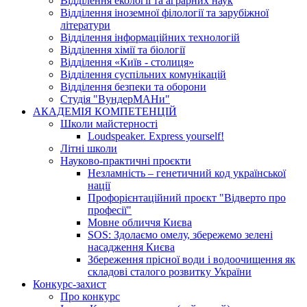
Відділення екології та аграрних наук
Відділення іноземної філології та зарубіжної
літератури
Відділення інформаційних технологій
Відділення хімії та біології
Відділення «Київ - столиця»
Відділення суспільних комунікацій
Відділення безпеки та оборони
Студія "ВундерМАНи"
АКАДЕМІЯ КОМПЕТЕНЦІЙ
Школи майстерності
Loudspeaker. Express yourself!
Літні школи
Науково-практичні проєкти
Незламність – генетичний код української
нації
Профорієнтаційний проєкт "Відверто про
професії"
Мовне обличчя Києва
SOS: Здолаємо омелу, збережемо зелені
насадження Києва
Збереження прісної води і водоочищення як
складові сталого розвитку України
Конкурс-захист
Про конкурс