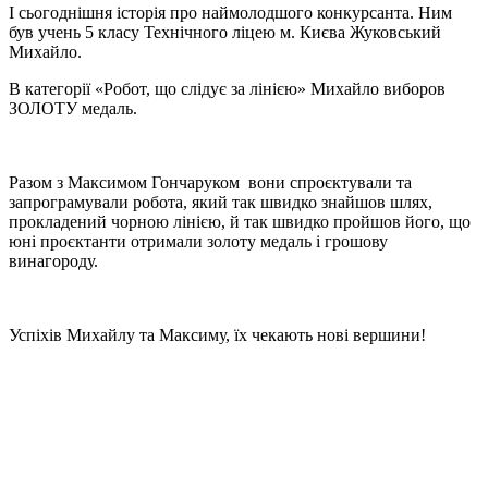
І сьогоднішня історія про наймолодшого конкурсанта. Ним
був учень 5 класу Технічного ліцею м. Києва Жуковський
Михайло.
В категорії «Робот, що слідує за лінією» Михайло виборов
ЗОЛОТУ медаль.
Разом з Максимом Гончаруком вони спроєктували та
запрограмували робота, який так швидко знайшов шлях,
прокладений чорною лінією, й так швидко пройшов його, що
юні проєктанти отримали золоту медаль і грошову
винагороду.
Успіхів Михайлу та Максиму, їх чекають нові вершини!