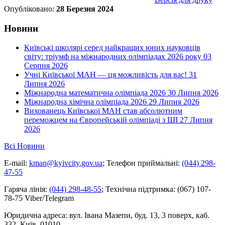
Опубліковано:
28 Березня 2024
Новини
Київські школярі серед найкращих юних науковців
світу: тріумф на міжнародних олімпіадах 2026 року
03
Серпня 2026
Учні Київської МАН — ця можливість для вас!
31
Липня 2026
Міжнародна математична олімпіада 2026
30 Липня 2026
Міжнародна хімічна олімпіада 2026
29 Липня 2026
Вихованець Київської МАН став абсолютним
переможцем на Європейській олімпіаді з ШІ
27 Липня
2026
Всі Новини
E-mail:
kman@kyivcity.gov.ua
;
Телефон приймальні:
(044) 298-
47-55
Гаряча лінія:
(044) 298-48-55
;
Технічна підтримка:
(067) 107-
78-75 Viber/Telegram
Юридична адреса:
вул. Івана Мазепи, буд. 13, 3 поверх, каб.
332, Київ, 01010