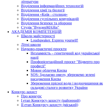
літератури
Відділення інформаційних технологій
Відділення хімії та біології
Відділення «Київ - столиця»
Відділення суспільних комунікацій
Відділення безпеки та оборони
Студія "ВундерМАНи"
АКАДЕМІЯ КОМПЕТЕНЦІЙ
Школи майстерності
Loudspeaker. Express yourself!
Літні школи
Науково-практичні проєкти
Незламність – генетичний код української
нації
Профорієнтаційний проєкт "Відверто про
професії"
Мовне обличчя Києва
SOS: Здолаємо омелу, збережемо зелені
насадження Києва
Збереження прісної води і водоочищення як
складові сталого розвитку України
Конкурс-захист
Про конкурс
І етап Конкурсу-захисту (районний)
ІІ етап Конкурсу-захисту (міський)