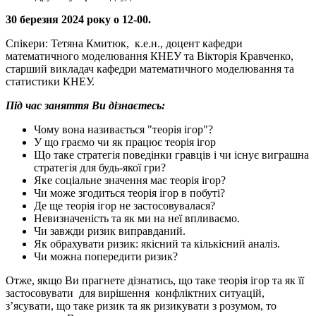
30 березня 2024 року о 12-00.
Спікери: Тетяна Кмитюк, к.е.н., доцент кафедри
математичного моделювання КНЕУ та Вікторія Кравченко,
старший викладач кафедри математичного моделювання та
статистики КНЕУ.
Під час заняття Ви дізнаєтесь:
Чому вона називається "теорія ігор"?
У що граємо чи як працює теорія ігор
Що таке стратегія поведінки гравців і чи існує виграшна
стратегія для будь-якої гри?
Яке соціальне значення має теорія ігор?
Чи може згодиться теорія ігор в побуті?
Де ще теорія ігор не застосовувалася?
Невизначеність та як ми на неї впливаємо.
Чи завжди ризик виправданий.
Як обрахувати ризик: якісний та кількісний аналіз.
Чи можна попередити ризик?
Отже, якщо Ви прагнете дізнатись, що таке теорія ігор та як її
застосовувати для вирішення конфліктних ситуацій,
з’ясувати, що таке ризик та як ризикувати з розумом, то