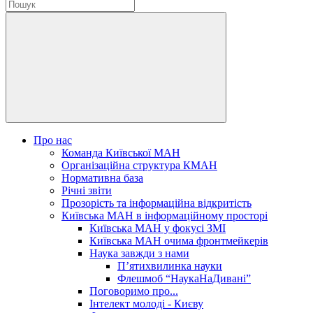
Про нас
Команда Київської МАН
Організаційна структура КМАН
Нормативна база
Річні звіти
Прозорість та інформаційна відкритість
Київська МАН в інформаційному просторі
Київська МАН у фокусі ЗМІ
Київська МАН очима фронтмейкерів
Наука завжди з нами
П’ятихвилинка науки
Флешмоб “НаукаНаДивані”
Поговоримо про...
Інтелект молоді - Києву