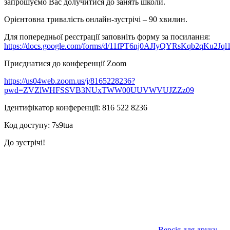
запрошуємо Вас долучитися до занять школи.
Орієнтовна тривалість онлайн-зустрічі – 90 хвилин.
Для попередньої реєстрації заповніть форму за посилання:
https://docs.google.com/forms/d/11fPT6nj0AJIyQYRsKqb2qKu2J
Приєднатися до конференції Zoom
https://us04web.zoom.us/j/8165228236?
pwd=ZVZlWHFSSVB3NUxTWW00UUVWVUJZZz09
Ідентифікатор конференції: 816 522 8236
Код доступу: 7s9tua
До зустрічі!
Версія для друку