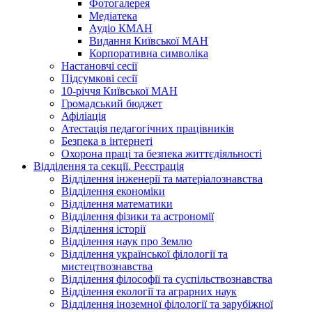
Фотогалерея
Медіатека
Аудіо КМАН
Видання Київської МАН
Корпоративна символіка
Настановчі сесії
Підсумкові сесії
10-річчя Київської МАН
Громадський бюджет
Афіліація
Атестація педагогічних працівників
Безпека в інтернеті
Охорона праці та безпека життєдіяльності
Відділення та секції. Реєстрація
Відділення інженерії та матеріалознавства
Відділення економіки
Відділення математики
Відділення фізики та астрономії
Відділення історії
Відділення наук про Землю
Відділення української філології та
мистецтвознавства
Відділення філософії та суспільствознавства
Відділення екології та аграрних наук
Відділення іноземної філології та зарубіжної