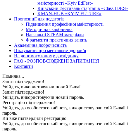
майстерності «Kyiv EdFest»
Київський фестиваль стартапів «Class-IDEЯ»
KMAN-HUB «KYIV FUTURE»
Пропозиції для педагогів
Підвищення професійної майстерності
Методична скарбничка
Навчальні STEAM матеріали
Фрагменти практичних занять
Академічна доброчесність
Піклування про ментальне здоровʼя
На допомогу юному досліднику
FAQ - РОЗПОВСЮДЖЕНІ ЗАПИТАННЯ
Контакти
Помилка...
Запит підтверджено!
Увійдіть, використовуючи новий E-mail.
Запит підтверджено!
Увійдіть, використовуючи новий пароль.
Реєстрацію підтверджено!
Увійдіть, до особистого кабінету, використовуючи свій E-mail і
пароль.
Ви вже підтвердили реєстрацію
Увійдіть, до особистого кабінету, використовуючи свій E-mail і
пароль.