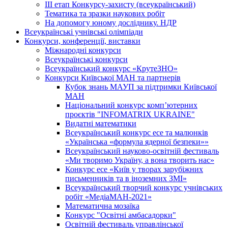
ІІІ етап Конкурсу-захисту (всеукраїнський)
Тематика та зразки наукових робіт
На допомогу юному досліднику. НДР
Всеукраїнські учнівські олімпіади
Конкурси, конференції, виставки
Міжнародні конкурси
Всеукраїнські конкурси
Всеукраїнський конкурс «КрутеЗНО»
Конкурси Київської МАН та партнерів
Кубок знань МАУП за підтримки Київської
МАН
Національний конкурс комп’ютерних
проєктів "INFOMATRIX UKRAINE"
Видатні математики
Всеукраїнський конкурс есе та малюнків
«Українська «формула ядерної безпеки»»
Всеукраїнський науково-освітній фестиваль
«Ми творимо Україну, а вона творить нас»
Конкурс есе «Київ у творах зарубіжних
письменників та в іноземних ЗМІ»
Всеукраїнський творчий конкурс учнівських
робіт «МедіаМАН-2021»
Математична мозаїка
Конкурс "Освітні амбасадорки"
Освітній фестиваль управлінської