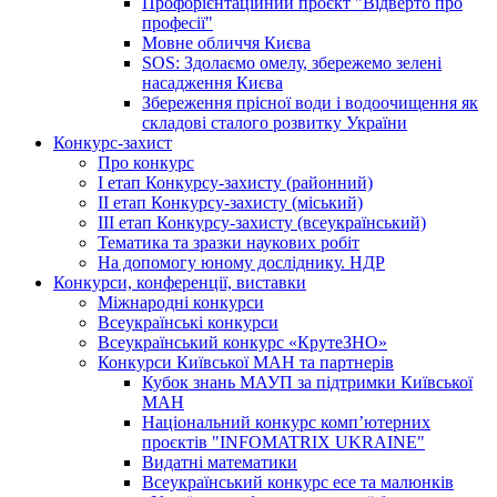
Профорієнтаційний проєкт "Відверто про
професії"
Мовне обличчя Києва
SOS: Здолаємо омелу, збережемо зелені
насадження Києва
Збереження прісної води і водоочищення як
складові сталого розвитку України
Конкурс-захист
Про конкурс
І етап Конкурсу-захисту (районний)
ІІ етап Конкурсу-захисту (міський)
ІІІ етап Конкурсу-захисту (всеукраїнський)
Тематика та зразки наукових робіт
На допомогу юному досліднику. НДР
Конкурси, конференції, виставки
Міжнародні конкурси
Всеукраїнські конкурси
Всеукраїнський конкурс «КрутеЗНО»
Конкурси Київської МАН та партнерів
Кубок знань МАУП за підтримки Київської
МАН
Національний конкурс комп’ютерних
проєктів "INFOMATRIX UKRAINE"
Видатні математики
Всеукраїнський конкурс есе та малюнків