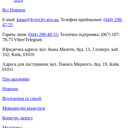
2026
Всі Новини
E-mail:
kman@kyivcity.gov.ua
;
Телефон приймальні:
(044) 298-
47-55
Гаряча лінія:
(044) 298-48-55
;
Технічна підтримка:
(067) 107-
78-75 Viber/Telegram
Юридична адреса:
вул. Івана Мазепи, буд. 13, 3 поверх, каб.
332, Київ, 01010
Адреса для листування:
вул. Панаса Мирного, буд. 19, Київ,
01011
Про академію
Новини
Відділення та секції
Міжнародні конкурси
Конкурс-захист
Медіатека