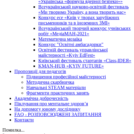
«Українська «формула ядерної безпеки»»
Всеукраїнський науково-освітній фестиваль
«Ми творимо Україну, а вона творить нас»
Конкурс есе «Київ у творах зарубіжних
письменників та в іноземних ЗМІ»
Всеукраїнський творчий конкурс учнівських
робіт «МедіаМАН-2021»
Математична мозаїка
Конкурс "Освітні амбасадорки"
Освітній фестиваль управлінської
майстерності «Kyiv EdFest»
Київський фестиваль стартапів «Class-IDEЯ»
KMAN-HUB «KYIV FUTURE»
Пропозиції для педагогів
Підвищення професійної майстерності
Методична скарбничка
Навчальні STEAM матеріали
Фрагменти практичних занять
Академічна доброчесність
Піклування про ментальне здоровʼя
На допомогу юному досліднику
FAQ - РОЗПОВСЮДЖЕНІ ЗАПИТАННЯ
Контакти
Помилка...