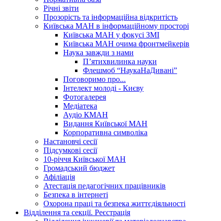
Річні звіти
Прозорість та інформаційна відкритість
Київська МАН в інформаційному просторі
Київська МАН у фокусі ЗМІ
Київська МАН очима фронтмейкерів
Наука завжди з нами
П’ятихвилинка науки
Флешмоб “НаукаНаДивані”
Поговоримо про...
Інтелект молоді - Києву
Фотогалерея
Медіатека
Аудіо КМАН
Видання Київської МАН
Корпоративна символіка
Настановчі сесії
Підсумкові сесії
10-річчя Київської МАН
Громадський бюджет
Афіліація
Атестація педагогічних працівників
Безпека в інтернеті
Охорона праці та безпека життєдіяльності
Відділення та секції. Реєстрація