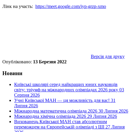
Лінк на участь:
https://meet.google.com/iyp-grzp-xmo
Версія для друку
Опубліковано:
13 Березня 2022
Новини
Київські школярі серед найкращих юних науковців
світу: тріумф на міжнародних олімпіадах 2026 року
03
Серпня 2026
Учні Київської МАН — ця можливість для вас!
31
Липня 2026
Міжнародна математична олімпіада 2026
30 Липня 2026
Міжнародна хімічна олімпіада 2026
29 Липня 2026
Вихованець Київської МАН став абсолютним
переможцем на Європейській олімпіаді з ШІ
27 Липня