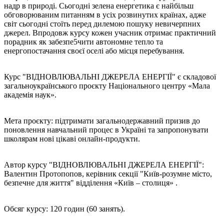
надр в природі. Сьогодні зелена енергетика є найбільш
обговорюваним питанням в усіх розвинутих країнах, адже
світ сьогодні стоїть перед дилемою пошуку невичерпних
джерел. Впродовж курсу кожен учасник отримає практичний
порадник як забезпе5чити автономне тепло та
енергопостачання своєї оселі або місця перебування.
Курс "ВІДНОВЛЮВАЛЬНІ ДЖЕРЕЛА ЕНЕРГІЇ" є складової
загальноукраїнського проєкту Національного центру «Мала
академія наук».
Мета проєкту: підтримати загальнодержавний призив до
поновлення навчальний процес в Україні та запропонувати
школярам нові цікаві онлайн-продукти.
Автор курсу "ВІДНОВЛЮВАЛЬНІ ДЖЕРЕЛА ЕНЕРГІЇ":
Валентин Протопопов, керівник секції "Київ-розумне місто,
безпечне для життя" відділення «Київ – столиця» .
Обсяг курсу: 120 годин (60 занять).