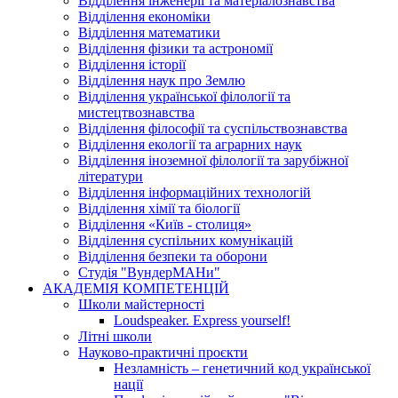
Відділення інженерії та матеріалознавства
Відділення економіки
Відділення математики
Відділення фізики та астрономії
Відділення історії
Відділення наук про Землю
Відділення української філології та
мистецтвознавства
Відділення філософії та суспільствознавства
Відділення екології та аграрних наук
Відділення іноземної філології та зарубіжної
літератури
Відділення інформаційних технологій
Відділення хімії та біології
Відділення «Київ - столиця»
Відділення суспільних комунікацій
Відділення безпеки та оборони
Студія "ВундерМАНи"
АКАДЕМІЯ КОМПЕТЕНЦІЙ
Школи майстерності
Loudspeaker. Express yourself!
Літні школи
Науково-практичні проєкти
Незламність – генетичний код української
нації