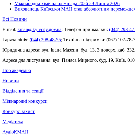
Міжнародна хімічна олімпіада 2026
29 Липня 2026
Вихованець Київської МАН став абсолютним переможцем 
Всі Новини
E-mail:
kman@kyivcity.gov.ua
;
Телефон приймальні:
(044) 298-47
Гаряча лінія:
(044) 298-48-55
;
Технічна підтримка:
(067) 107-78-7
Юридична адреса:
вул. Івана Мазепи, буд. 13, 3 поверх, каб. 332
Адреса для листування:
вул. Панаса Мирного, буд. 19, Київ, 010
Про академію
Новини
Відділення та секції
Міжнародні конкурси
Конкурс-захист
Медіатека
АудіоКМАН