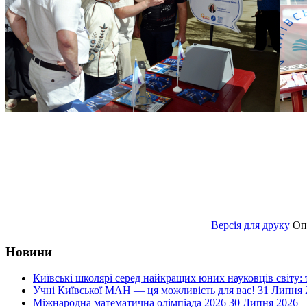
Версія для друку
Оп
Новини
Київські школярі серед найкращих юних науковців світу:
Учні Київської МАН — ця можливість для вас!
31 Липня 
Міжнародна математична олімпіада 2026
30 Липня 2026