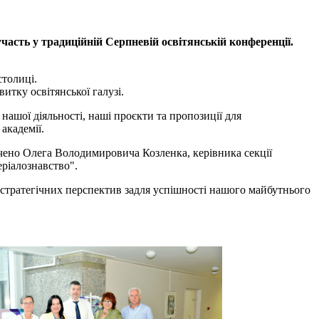
часть у традиційній Серпневій освітянській конференції.
столиці.
итку освітянської галузі.
ашої діяльності, наші проєкти та пропозиції для
академії.
чено Олега Володимировича Козленка, керівника секції
ріалознавство".
іх стратегічних перспектив задля успішності нашого майбутнього