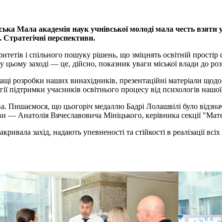
ська Мала академія наук учнівської молоді мала честь взяти у
. Стратегічні перспективи.
итетів і спільного пошуку рішень, що зміцнять освітній простір 
цьому заході — це, дійсно, показник уваги міської влади до розв
щі розробки наших винахідників, презентаційні матеріали щодо н
ії підтримки учасників освітнього процесу від психологів нашої 
а. Пишаємося, що цьогоріч медаллю Бадрі Лолашвілі було відзна
ви — Анатолія Вячеславовича Мініцького, керівника секції "Мате
акривала захід, надають упевненості та стійкості в реалізації вс