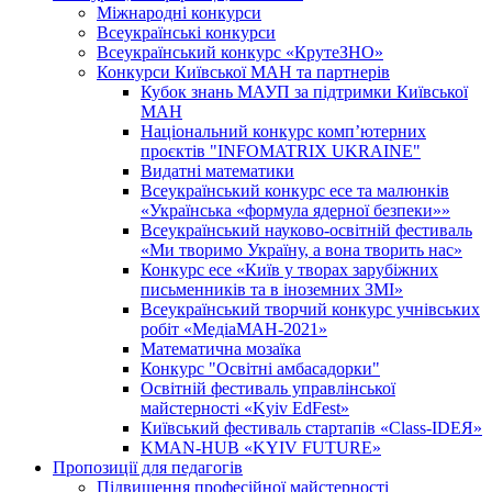
Міжнародні конкурси
Всеукраїнські конкурси
Всеукраїнський конкурс «КрутеЗНО»
Конкурси Київської МАН та партнерів
Кубок знань МАУП за підтримки Київської
МАН
Національний конкурс комп’ютерних
проєктів "INFOMATRIX UKRAINE"
Видатні математики
Всеукраїнський конкурс есе та малюнків
«Українська «формула ядерної безпеки»»
Всеукраїнський науково-освітній фестиваль
«Ми творимо Україну, а вона творить нас»
Конкурс есе «Київ у творах зарубіжних
письменників та в іноземних ЗМІ»
Всеукраїнський творчий конкурс учнівських
робіт «МедіаМАН-2021»
Математична мозаїка
Конкурс "Освітні амбасадорки"
Освітній фестиваль управлінської
майстерності «Kyiv EdFest»
Київський фестиваль стартапів «Class-IDEЯ»
KMAN-HUB «KYIV FUTURE»
Пропозиції для педагогів
Підвищення професійної майстерності