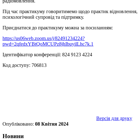
радіомовлення.
Під час практикуму говоритимемо щодо практик відновлення,
психологічний супровід та підтримку.
Приєднатися до практикуму можна за посиланням:
https://us06web.zoom.us/j/82491234224?
pwd=2qfedxYBtQoMCUPz8jhIbuyilLhc7k.1
Ідентифікатор конференції: 824 9123 4224
Код доступу: 706813
Версія для друку
Опубліковано:
08 Квітня 2024
Новини