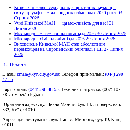
Київські школярі серед найкращих юних науковців
світу: тріумф на міжнародних олімпіадах 2026 року
03
Серпня 2026
Учні Київської МАН — ця можливість для вас!
31
Липня 2026
Міжнародна математична олімпіада 2026
30 Липня 2026
Міжнародна хімічна олімпіада 2026
29 Липня 2026
Вихованець Київської МАН став абсолютним
переможцем на Європейській олімпіаді з ШІ
27 Липня
2026
Всі Новини
E-mail:
kman@kyivcity.gov.ua
;
Телефон приймальні:
(044) 298-
47-55
Гаряча лінія:
(044) 298-48-55
;
Технічна підтримка:
(067) 107-
78-75 Viber/Telegram
Юридична адреса:
вул. Івана Мазепи, буд. 13, 3 поверх, каб.
332, Київ, 01010
Адреса для листування:
вул. Панаса Мирного, буд. 19, Київ,
01011