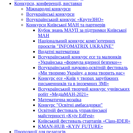
Конкурси, конференції, виставки
Міжнародні конкурси
Всеукраїнські конкурси
Всеукраїнський конкурс «КрутеЗНО»
Конкурси Київської МАН та партнерів
Кубок знань МАУП за підтримки Київської
МАН
Національний конкурс комп’ютерних
проєктів "INFOMATRIX UKRAINE"
Видатні математики
Всеукраїнський конкурс есе та малюнків
«Українська «формула ядерної безпеки»»
Всеукраїнський науково-освітній фестиваль
«Ми творимо Україну, а вона творить нас»
Конкурс есе «Київ у творах зарубіжних
письменників та в іноземних ЗМІ»
Всеукраїнський творчий конкурс учнівських
робіт «МедіаМАН-2021»
Математична мозаїка
Конкурс "Освітні амбасадорки"
Освітній фестиваль управлінської
майстерності «Kyiv EdFest»
Київський фестиваль стартапів «Class-IDEЯ»
KMAN-HUB «KYIV FUTURE»
Пропозиції для педагогів