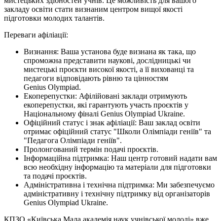
мистецьких здібностей учнів. Це можливість для вашого
закладу освіти стати визнаним центром вищої якості
підготовки молодих талантів.
Переваги афіліації:
Визнання: Ваша установа буде визнана як така, що
спроможна представити наукові, дослідницькі чи
мистецькі проєкти високої якості, а її вихованці та
педагоги відповідають рівню та цінностям
Genius Olympiad.
Екоперепустки: Афілійовані заклади отримують
екоперепустки, які гарантують участь проєктів у
Національному фіналі Genius Olympiad Ukraine.
Офіційний статус і знак афіліації: Ваш заклад освіти
отримає офіційний статус "Школи Олімпіади геніїв" та
"Педагога Олімпіади геніїв".
Пролонгований термін подачі проєктів.
Інформаційна підтримка: Наш центр готовий надати вам
всю необхідну інформацію та матеріали для підготовки
та подачі проєктів.
Адміністративна і технічна підтримка: Ми забезпечуємо
адміністративну і технічну підтримку від організаторів
Genius Olympiad Ukraine.
КПЗО «Київська Мала академія наук учнівської молоді» вже