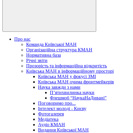
Про нас
Команда Київської МАН
Організаційна структура КМАН
Нормативна база
Річні звіти
Прозорість та інформаційна відкритість
Київська МАН в інформаційному просторі
Київська МАН у фокусі ЗМІ
Київська МАН очима фронтмейкерів
Наука завжди з нами
П’ятихвилинка науки
Флешмоб “НаукаНаДивані”
Поговоримо про...
Інтелект молоді - Києву
Фотогалерея
Медіатека
Аудіо КМАН
Видання Київської МАН