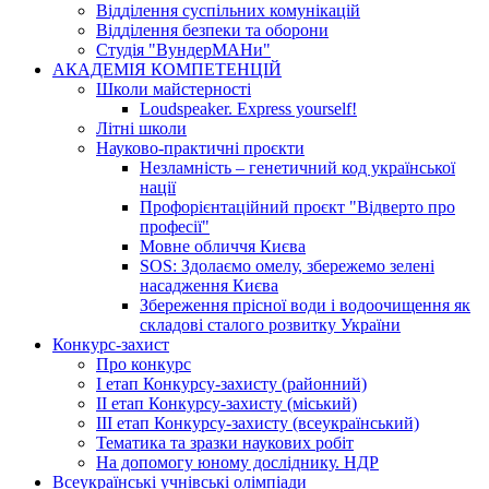
Відділення суспільних комунікацій
Відділення безпеки та оборони
Студія "ВундерМАНи"
АКАДЕМІЯ КОМПЕТЕНЦІЙ
Школи майстерності
Loudspeaker. Express yourself!
Літні школи
Науково-практичні проєкти
Незламність – генетичний код української
нації
Профорієнтаційний проєкт "Відверто про
професії"
Мовне обличчя Києва
SOS: Здолаємо омелу, збережемо зелені
насадження Києва
Збереження прісної води і водоочищення як
складові сталого розвитку України
Конкурс-захист
Про конкурс
І етап Конкурсу-захисту (районний)
ІІ етап Конкурсу-захисту (міський)
ІІІ етап Конкурсу-захисту (всеукраїнський)
Тематика та зразки наукових робіт
На допомогу юному досліднику. НДР
Всеукраїнські учнівські олімпіади