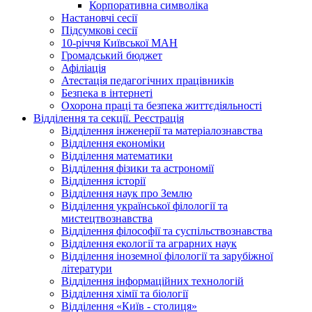
Корпоративна символіка
Настановчі сесії
Підсумкові сесії
10-річчя Київської МАН
Громадський бюджет
Афіліація
Атестація педагогічних працівників
Безпека в інтернеті
Охорона праці та безпека життєдіяльності
Відділення та секції. Реєстрація
Відділення інженерії та матеріалознавства
Відділення економіки
Відділення математики
Відділення фізики та астрономії
Відділення історії
Відділення наук про Землю
Відділення української філології та
мистецтвознавства
Відділення філософії та суспільствознавства
Відділення екології та аграрних наук
Відділення іноземної філології та зарубіжної
літератури
Відділення інформаційних технологій
Відділення хімії та біології
Відділення «Київ - столиця»