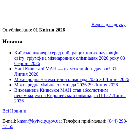
Версія для друку
Опубліковано:
01 Квітня 2026
Новини
Київські школярі серед найкращих юних науковців
світу: тріумф на міжнародних олімпіадах 2026 року
03
Серпня 2026
Учні Київської МАН — ця можливість для вас!
31
Липня 2026
Міжнародна математична олімпіада 2026
30 Липня 2026
Міжнародна хімічна олімпіада 2026
29 Липня 2026
Вихованець Київської МАН став абсолютним
переможцем на Європейській олімпіаді з ШІ
27 Липня
2026
Всі Новини
E-mail:
kman@kyivcity.gov.ua
;
Телефон приймальні:
(044) 298-
47-55