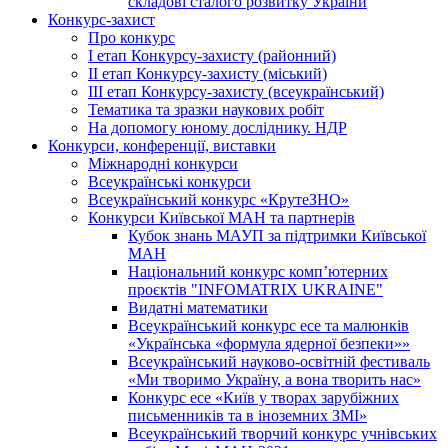
складові сталого розвитку України
Конкурс-захист
Про конкурс
І етап Конкурсу-захисту (районний)
ІІ етап Конкурсу-захисту (міський)
ІІІ етап Конкурсу-захисту (всеукраїнський)
Тематика та зразки наукових робіт
На допомогу юному досліднику. НДР
Конкурси, конференції, виставки
Міжнародні конкурси
Всеукраїнські конкурси
Всеукраїнський конкурс «КрутеЗНО»
Конкурси Київської МАН та партнерів
Кубок знань МАУП за підтримки Київської
МАН
Національний конкурс комп’ютерних
проєктів "INFOMATRIX UKRAINE"
Видатні математики
Всеукраїнський конкурс есе та малюнків
«Українська «формула ядерної безпеки»»
Всеукраїнський науково-освітній фестиваль
«Ми творимо Україну, а вона творить нас»
Конкурс есе «Київ у творах зарубіжних
письменників та в іноземних ЗМІ»
Всеукраїнський творчий конкурс учнівських