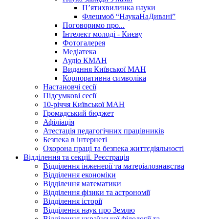
П’ятихвилинка науки
Флешмоб “НаукаНаДивані”
Поговоримо про...
Інтелект молоді - Києву
Фотогалерея
Медіатека
Аудіо КМАН
Видання Київської МАН
Корпоративна символіка
Настановчі сесії
Підсумкові сесії
10-річчя Київської МАН
Громадський бюджет
Афіліація
Атестація педагогічних працівників
Безпека в інтернеті
Охорона праці та безпека життєдіяльності
Відділення та секції. Реєстрація
Відділення інженерії та матеріалознавства
Відділення економіки
Відділення математики
Відділення фізики та астрономії
Відділення історії
Відділення наук про Землю
Відділення української філології та