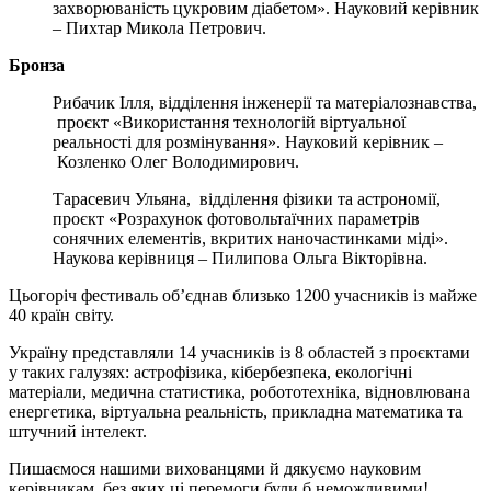
захворюваність цукровим діабетом». Науковий керівник
‒ Пихтар Микола Петрович.
Бронз
а
Рибачик Ілля, відділення інженерії та матеріалознавства,
проєкт «Використання технологій віртуальної
реальності для розмінування». Науковий керівник ‒
Козленко Олег Володимирович.
Тарасевич Ульяна, відділення фізики та астрономії,
проєкт «Розрахунок фотовольтаїчних параметрів
сонячних елементів, вкритих наночастинками міді».
Наукова керівниця ‒ Пилипова Ольга Вікторівна.
Цьогоріч фестиваль об’єднав близько 1200 учасників із майже
40 країн світу.
Україну представляли 14 учасників із 8 областей з проєктами
у таких галузях: астрофізика, кібербезпека, екологічні
матеріали, медична статистика, робототехніка, відновлювана
енергетика, віртуальна реальність, прикладна математика та
штучний інтелект.
Пишаємося нашими вихованцями й дякуємо науковим
керівникам, без яких ці перемоги були б неможливими!