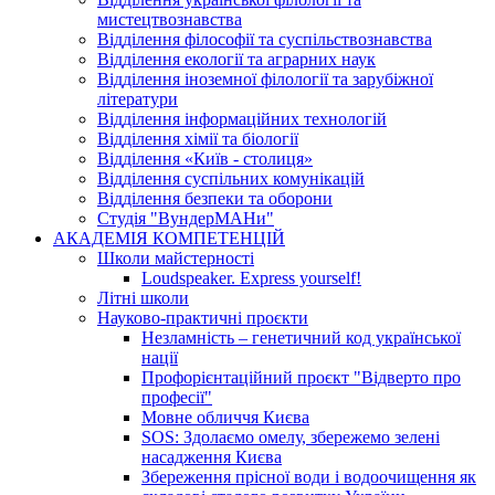
мистецтвознавства
Відділення філософії та суспільствознавства
Відділення екології та аграрних наук
Відділення іноземної філології та зарубіжної
літератури
Відділення інформаційних технологій
Відділення хімії та біології
Відділення «Київ - столиця»
Відділення суспільних комунікацій
Відділення безпеки та оборони
Студія "ВундерМАНи"
АКАДЕМІЯ КОМПЕТЕНЦІЙ
Школи майстерності
Loudspeaker. Express yourself!
Літні школи
Науково-практичні проєкти
Незламність – генетичний код української
нації
Профорієнтаційний проєкт "Відверто про
професії"
Мовне обличчя Києва
SOS: Здолаємо омелу, збережемо зелені
насадження Києва
Збереження прісної води і водоочищення як