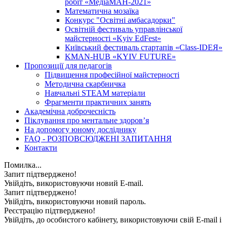
робіт «МедіаМАН-2021»
Математична мозаїка
Конкурс "Освітні амбасадорки"
Освітній фестиваль управлінської
майстерності «Kyiv EdFest»
Київський фестиваль стартапів «Class-IDEЯ»
KMAN-HUB «KYIV FUTURE»
Пропозиції для педагогів
Підвищення професійної майстерності
Методична скарбничка
Навчальні STEAM матеріали
Фрагменти практичних занять
Академічна доброчесність
Піклування про ментальне здоровʼя
На допомогу юному досліднику
FAQ - РОЗПОВСЮДЖЕНІ ЗАПИТАННЯ
Контакти
Помилка...
Запит підтверджено!
Увійдіть, використовуючи новий E-mail.
Запит підтверджено!
Увійдіть, використовуючи новий пароль.
Реєстрацію підтверджено!
Увійдіть, до особистого кабінету, використовуючи свій E-mail і