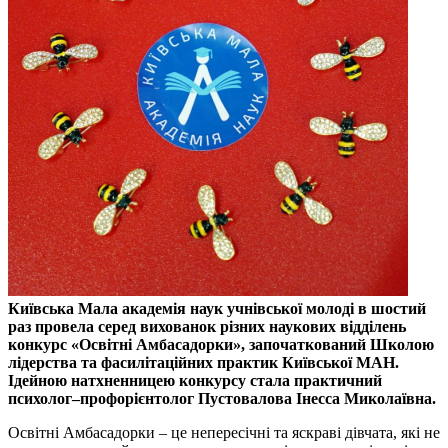
Київська Мала академія наук учнівської молоді в шостий
раз провела серед вихованок різних наукових відділень
конкурс «Освітні Амбасадорки», започаткований Школою
лідерства та фасилітаційних практик Київської МАН.
Ідейною натхненницею конкурсу стала практичний
психолог–профорієнтолог Пустовалова Інесса Миколаївна.
Освітні Амбасадорки – це непересічні та яскраві дівчата, які не