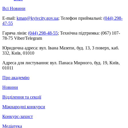
Всі Новини
E-mail:
kman@kyivcity.gov.ua
;
Телефон приймальні:
(044) 298-
47-55
Гаряча лінія:
(044) 298-48-55
;
Технічна підтримка:
(067) 107-
78-75 Viber/Telegram
Юридична адреса:
вул. Івана Мазепи, буд. 13, 3 поверх, каб.
332, Київ, 01010
Адреса для листування:
вул. Панаса Мирного, буд. 19, Київ,
01011
Про академію
Новини
Відділення та секції
Міжнародні конкурси
Конкурс-захист
Медіатека