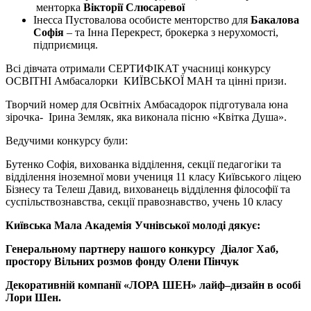
менторка
Вікторі
ї
Слюсарев
ої
Інесса Пустовалова особисте менторство для
Бакалова
Софія
– та Інна Перекрест, брокерка з нерухомості,
підприємиця.
Всі дівчата отримали СЕРТИФІКАТ учасниці конкурсу
ОСВІТНІ Амбасалорки КИЇВСЬКОЇ МАН та цінні призи.
Творчий номер для Освітніх Амбасадорок підготувала юна
зірочка- Ірина Земляк, яка виконала пісню «Квітка Душа».
Ведучими конкурсу були:
Бутенко Софія, вихованка відділення, секції педагогіки та
відділення іноземної мови учениця 11 класу Київського ліцею
Бізнесу та Телеш Давид, вихованець відділення філософії та
суспільствознавства, секції правознавство, учень 10 класу
Київська Мала Академія Учнівської молоді дякує:
Генеральному партнеру нашого конкурсу Діалог Хаб,
простору Вільних розмов фонду Олени Пінчук
Декоративній компанії «ЛОРА ШЕН»
лайф
‒дизайн в особі
Лори Ш
е
н.