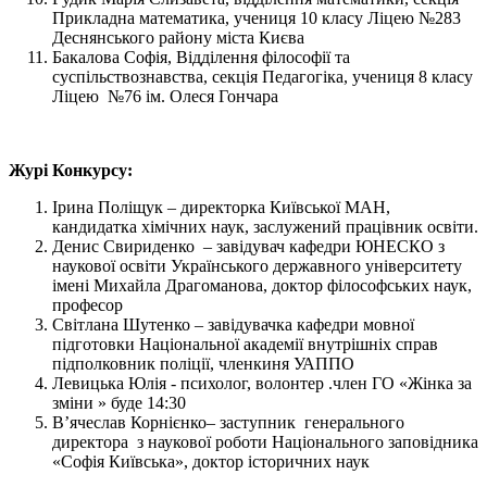
Прикладна математика, учениця 10 класу Ліцею №283
Деснянського району міста Києва
Бакалова Софія, Відділення філософії та
суспільствознавства, секція Педагогіка, учениця 8 класу
Ліцею №76 ім. Олеся Гончара
Журі Конкурсу:
Ірина Поліщук ‒ директорка Київської МАН,
кандидатка хімічних наук, заслужений працівник освіти.
Денис Свириденко ‒ завідувач кафедри ЮНЕСКО з
наукової освіти Українського державного університету
імені Михайла Драгоманова, доктор філософських наук,
професор
Світлана Шутенко ‒ завідувачка кафедри мовної
підготовки Національної академії внутрішніх справ
підполковник поліції, членкиня УАППО
Левицька Юлія - психолог, волонтер .член ГО «Жінка за
зміни » буде 14:30
В’ячеслав Корнієнко– заступник генерального
директора з наукової роботи Національного заповідника
«Софія Київська», доктор історичних наук