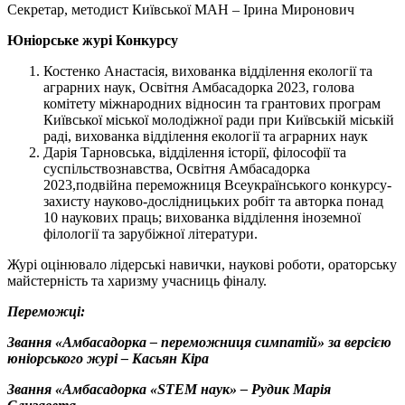
Секретар, методист Київської МАН ‒ Ірина Миронович
Ю
ніорськ
е
журі
Конкурсу
Костенко Анастасія, вихованка відділення екології та
аграрних наук, Освітня Амбасадорка 2023, голова
комітету міжнародних відносин та грантових програм
Київської міської молодіжної ради при Київській міській
раді, вихованка відділення екології та аграрних наук
Дарія Тарновська, відділення історії, філософії та
суспільствознавства, Освітня Амбасадорка
2023,подвійна переможниця Всеукраїнського конкурсу-
захисту науково-дослідницьких робіт та авторка понад
10 наукових праць; вихованка відділення іноземної
філології та зарубіжної літератури.
Журі оцінювало лідерські навички, наукові роботи, ораторську
майстерність та харизму учасниць фіналу.
Переможці:
Звання «
Амбасадорка
– переможниця симпатій» за версією
юніорського журі –
Касьян
Кіра
Звання «
Амбасадорка
«STEM наук» – Рудик Марія