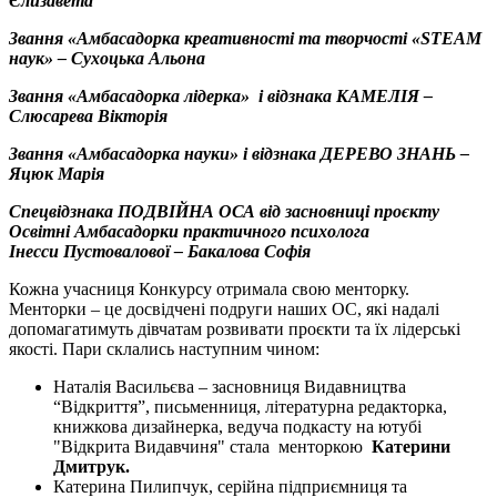
Єлизавета
Звання «
Амбасадорка
креативності та творчості «STEАM
наук» –
Сухоцька
Альона
Звання «
Амбасадорка
лідерка» і відзнака КАМЕЛІЯ –
Слюсарева
Вікторія
Звання «
Амбасадорка
науки» і відзнака ДЕРЕВО ЗНАНЬ –
Яцюк
Марія
Спецвідзнака
ПОДВІЙНА ОСА від засновниці проєкту
Освітні
Амбасадорки
практичного психолога
Іне
с
си
Пустовалової
–
Бакалова
Софія
Кожна учасниця Конкурсу отримала свою менторку.
Менторки – це досвідчені подруги наших ОС, які надалі
допомагатимуть дівчатам розвивати проєкти та їх лідерські
якості. Пари склались наступним чином:
Наталія Васильєва – засновниця Видавництва
“Відкриття”, письменниця, літературна редакторка,
книжкова дизайнерка, ведуча подкасту на ютубі
"Відкрита Видавчиня" стала менторкою
Катерин
и
Дмитрук
.
Катерина Пилипчук, серійна підприємниця та