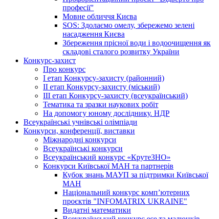
професії"
Мовне обличчя Києва
SOS: Здолаємо омелу, збережемо зелені
насадження Києва
Збереження прісної води і водоочищення як
складові сталого розвитку України
Конкурс-захист
Про конкурс
І етап Конкурсу-захисту (районний)
ІІ етап Конкурсу-захисту (міський)
ІІІ етап Конкурсу-захисту (всеукраїнський)
Тематика та зразки наукових робіт
На допомогу юному досліднику. НДР
Всеукраїнські учнівські олімпіади
Конкурси, конференції, виставки
Міжнародні конкурси
Всеукраїнські конкурси
Всеукраїнський конкурс «КрутеЗНО»
Конкурси Київської МАН та партнерів
Кубок знань МАУП за підтримки Київської
МАН
Національний конкурс комп’ютерних
проєктів "INFOMATRIX UKRAINE"
Видатні математики
Всеукраїнський конкурс есе та малюнків