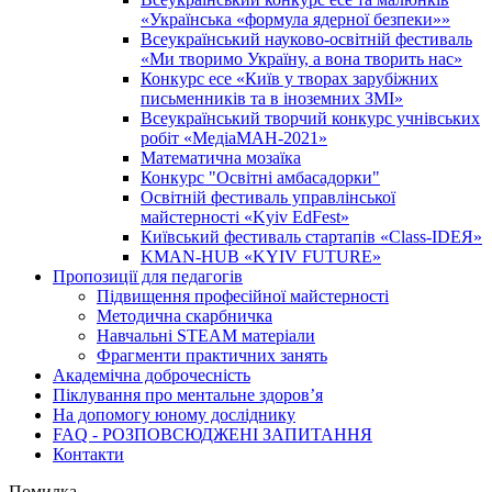
«Українська «формула ядерної безпеки»»
Всеукраїнський науково-освітній фестиваль
«Ми творимо Україну, а вона творить нас»
Конкурс есе «Київ у творах зарубіжних
письменників та в іноземних ЗМІ»
Всеукраїнський творчий конкурс учнівських
робіт «МедіаМАН-2021»
Математична мозаїка
Конкурс "Освітні амбасадорки"
Освітній фестиваль управлінської
майстерності «Kyiv EdFest»
Київський фестиваль стартапів «Class-IDEЯ»
KMAN-HUB «KYIV FUTURE»
Пропозиції для педагогів
Підвищення професійної майстерності
Методична скарбничка
Навчальні STEAM матеріали
Фрагменти практичних занять
Академічна доброчесність
Піклування про ментальне здоровʼя
На допомогу юному досліднику
FAQ - РОЗПОВСЮДЖЕНІ ЗАПИТАННЯ
Контакти
Помилка...