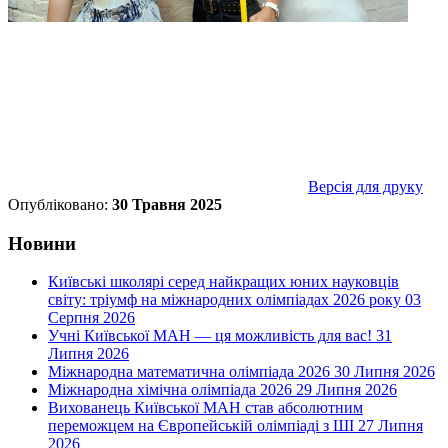
Версія для друку
Опубліковано:
30 Травня 2025
Новини
Київські школярі серед найкращих юних науковців
світу: тріумф на міжнародних олімпіадах 2026 року
03
Серпня 2026
Учні Київської МАН — ця можливість для вас!
31
Липня 2026
Міжнародна математична олімпіада 2026
30 Липня 2026
Міжнародна хімічна олімпіада 2026
29 Липня 2026
Вихованець Київської МАН став абсолютним
переможцем на Європейській олімпіаді з ШІ
27 Липня
2026