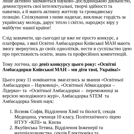
лише активно займаються науково‒дослідницькою діяльністю,
демонструють свої інтелектуальні, творчі здібності та
навички, а й мають активну життєву та громадянську
позицію. Спілкування з ними надихає, викликає гордість за
українську молодь, дарує тепло і світло, народжує віру у
майбутнє нашої країни!
Слід зазначити, що сьогодні це вже не просто конкурс, а
платформа, з якої Освітні Амбасадорки Київської МАН мають
змогу звернутись до своїх однолітків, нести в суспільство ідею
про престижність освіти, знань та професійних компетенцій.
Тому логічна, що
д
евіз конкурсу цього року:
«Освітні
Амбасадорки
Київської МАН ‒ ми діти твої, Україна!»
Цього року 11 номінанток змагатлись за звання «Освітньої
Амбасадорки – Науковиці», «Освітньої Абмасадорки –
Лідерки» та «Освітньої Амбасадорки – переможниці за
версією молодіжного журі», Амбасадорка STEM та
Амбасадорка Steam наук:
Возняк Софія, Відділення Хімії та біології, секція
Медицина, учениця 10 класу, Політехнічного ліцею
НТУУ «КПІ» м. Києва
Якубінська Тетяна, Відділення Інженерії та
матеріалознавства, секція Електроніка та