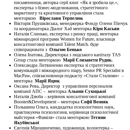
письменниця, авторка серії книг «Як я зробила це.»,
експертка з бізнес-моделювання, стратегічного
маркетингу та креативного управління стала
менторкою
Вірослави
Терпелюк
Вікторія Прушківська, менеджерка Фонду Олени Пінчук
та координаторка Діалог Хаб менторка
Кіри
Ка
с
ь
ян
Наталія Слинько, експертка з ринку праці, менторка
міжнародної програми Women for Future, власниця
консалтингової компанії Talent Match. буде
співпрацювати з
Ольг
ою
Бенько
Олена Іпатова, Директорка з людського капіталу TAS
Group стала менторкою
Марі
ї
Є
лизавет
и
Рудик.
Олександра Литвиненко експертка зі стратегічних
комунікацій і міжнародного піару, Senior PR Specialist в
MacPaw, співзасновниця подкасту «Стали Сталими» ‒
менторка
Марі
ї
Яцюк
Оксана Рева, Директор з управління персоналом
компанії АПС – менторка
Альони
Сухоцьк
ої
Наталія Дзюба – керівник консалтингової компанії
Booster&Development – менторка
Софі
ї
Возняк
Польшина Ольга, кандидатка психологічних наук,
практикуюча психологиня, керівниця психологічної
майстерня «Фаміля» стала менторкою
Тетяни
Якубінської
Євгенія Мірошниченко, художниця, волонтерка –