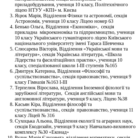
приладобудування, учениця 10 класу, Політехнічного
ліцею НТУУ «КПІ» м. Києва
Яцюк Марія, Відділення Фізики та астрономії, секція
Астрономія, учениця 10 класу Ліцею номер 63
Бенько Ольга, Відділення «Економіки», секція
прикладна мікроекономіка та підприємництво, учениця
10 класу Українського гуманітарного ліцею Київського
національного університету імені Тараса Шевченка
Слюсарева Вікторія, Відділення «Української мови та
літератури», секція Українська література, «Школа
Лідерства та фасилітаційних практик», учениця 10
класу, спеціалізованої школи I-III ступенів №165
Дмитрук Катерина, Відділення «Філософії та
суспільствознавства», секція правознавство, учениця 9
класу Гімназія №163 І-ІІІ
Терпелюк Вірослава, відділення Іноземної філології та
зарубіжної літератури, Секція англійської мови та
англомовної літератури, учениця 9 класу, Ліцею №38
Касьян Кіра, Відділення філософії та
суспільствознавства., секція правознавство, учениця 11
класу Ліцей № 316
Сухоцька Альона, Відділення екології та аграрних наук,
секція Екодизайн, учениця 9 класу Навчально-виховного
комплексу №30 «Еконад»
Рудик Марія Єлизавета, відділення математики, секція