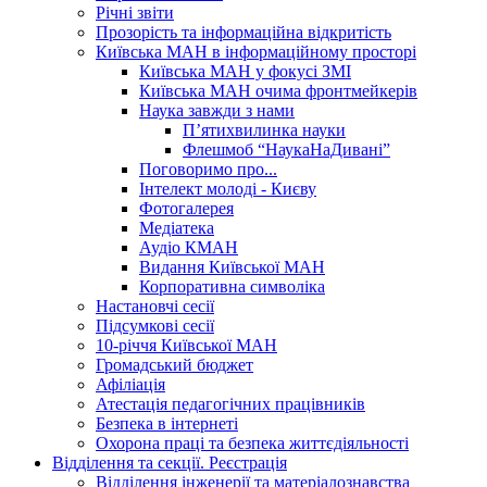
Річні звіти
Прозорість та інформаційна відкритість
Київська МАН в інформаційному просторі
Київська МАН у фокусі ЗМІ
Київська МАН очима фронтмейкерів
Наука завжди з нами
П’ятихвилинка науки
Флешмоб “НаукаНаДивані”
Поговоримо про...
Інтелект молоді - Києву
Фотогалерея
Медіатека
Аудіо КМАН
Видання Київської МАН
Корпоративна символіка
Настановчі сесії
Підсумкові сесії
10-річчя Київської МАН
Громадський бюджет
Афіліація
Атестація педагогічних працівників
Безпека в інтернеті
Охорона праці та безпека життєдіяльності
Відділення та секції. Реєстрація
Відділення інженерії та матеріалознавства