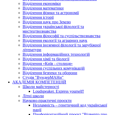
Відділення економіки
Відділення математики
Відділення фізики та астрономії
Відділення історії
Відділення наук про Землю
Відділення української філології та
мистецтвознавства
Відділення філософії та суспільствознавства
Відділення екології та аграрних наук
Відділення іноземної філології та зарубіжної
літератури
Відділення інформаційних технологій
Відділення хімії та біології
Відділення «Київ - столиця»
Відділення суспільних комунікацій
Відділення безпеки та оборони
Студія "ВундерМАНи"
АКАДЕМІЯ КОМПЕТЕНЦІЙ
Школи майстерності
Loudspeaker. Express yourself!
Літні школи
Науково-практичні проєкти
Незламність – генетичний код української
нації
Профорієнтаційний проєкт "Відверто про