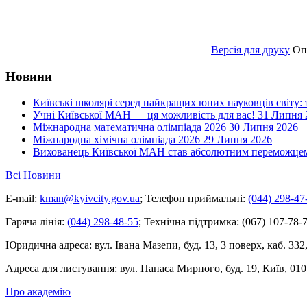
Версія для друку
Оп
Новини
Київські школярі серед найкращих юних науковців світу:
Учні Київської МАН — ця можливість для вас!
31 Липня 
Міжнародна математична олімпіада 2026
30 Липня 2026
Міжнародна хімічна олімпіада 2026
29 Липня 2026
Вихованець Київської МАН став абсолютним переможцем 
Всі Новини
E-mail:
kman@kyivcity.gov.ua
;
Телефон приймальні:
(044) 298-47
Гаряча лінія:
(044) 298-48-55
;
Технічна підтримка:
(067) 107-78-7
Юридична адреса:
вул. Івана Мазепи, буд. 13, 3 поверх, каб. 332
Адреса для листування:
вул. Панаса Мирного, буд. 19, Київ, 010
Про академію