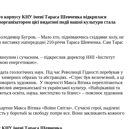
ого корпусу КНУ імені Тараса Шевченка відкрилася
рганізатором цієї видатної події нашої культури стала
 Володимир Бугров
.
– Мало хто, піднімаючись східцями холу, не
о виставку напередодні 210-річчя Тараса Шевченка. Сам Тарас
 минулим і сучасним, – підкреслив директор ННІ «Інститут
вною енергетикою».
та геологічних наук. Під час Революції Гідності перебував у
 химерних образах та абстракціях. «Стрес був величезний, а ці
 говорить художник. У творчості Макса Вітика переплітаються
плив американської та української культур. «Найцікавіші та
ються освіта, наука, мистецтво та бізнес» – пояснює художник
артин Макса Вітика «Воїни Світла». Сучасні герої, наділені
сть у боротьбі за свободу попри все. Вони закликають кожного
усу КНУ імені Тараса Шевченка.