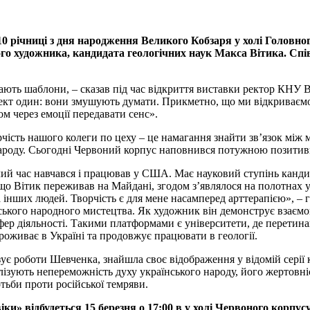
10 річниці з дня народження Великого Кобзаря у холі Головн
о художника, кандидата геологічних наук Макса Вітика. Співо
мають шаблони, – сказав під час відкриття виставки ректор КНУ
ефект один: вони змушують думати. Прикметно, що ми відкриваєм
ом через емоції передавати сенс».
рчість нашого колеги по цеху – це намагання знайти зв’язок між
 народу. Сьогодні Червоний корпус наповнився потужною позити
ий час навчався і працював у США. Має науковий ступінь кандида
 що Вітик переживав на Майдані, згодом з’являлося на полотнах у
на інших людей. Творчість є для мене насамперед арттерапією», –
ського народного мистецтва. Як художник він демонструє взаємов
фер діяльності. Такими платформами є університети, де перетина
роживає в Україні та продовжує працювати в геології.
є роботи Шевченка, знайшла своє відображення у відомій серії к
лізують непереможність духу українського народу, його жертовні
отьби проти російської темряви.
віки» відбудеться 15 березня о 17:00 в у холі Червоного корп