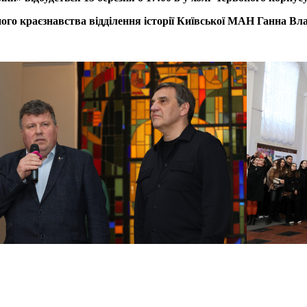
чного краєзнавства відділення історії Київської МАН Ганна В