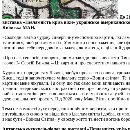
До 2
виставка «Незламність крізь віки» українсько-американськог
Київська МАН.
«Сьогодні маємо чудову синергійну експозицію картин, які ла
зупинився, щоб розглянути їх. У кожного свої враження, але 
позиціював себе передовсім як маляр, як митець, наділений дар
«Про нас, геологів, говорять, що ми завжди щось шукаємо. Тво
геології» Сергій Вижва. – Ці картини про енергетику нашого
Художник народився у Львові, здобув професію геолога, тривал
Києві, тоді ж започаткував унікальну серію «Воїни світла». Те,
картини мене лікували. І я бачу, що так само вони впливають 
традиції американського абстрактного експресіонізму та україн
найфантастичніші речі створюються на стику різних галузей і с
ідею соціального проєкту. Від 2020 року Макс Вітик постійно п
Тема незламності духу перед споконвічним ворогом, яка пронизу
внутрішньою силою та відданістю ідеалам світла і добра, симво
з нас бути «Воїном Світла» у своєму житті та нести вогонь бор
Авторська екскурсія-діалог по виставці «Незламність крізь 