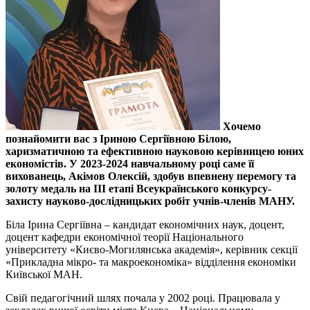
Хочемо
познайомити вас з Іриною Сергіївною Білою,
харизматичною та ефективною науковою керівницею юних
економістів. У 2023-2024 навчальному році саме її
вихованець, Акімов Олексій, здобув впевнену перемогу та
золоту медаль на III етапі Всеукраїнського конкурсу-
захисту науково-дослідницьких робіт учнів-членів МАНУ.
Біла Ірина Сергіївна – кандидат економічних наук, доцент,
доцент кафедри економічної теорії Національного
університету «Києво-Могилянська академія», керівник секції
«Прикладна мікро- та макроекономіка» відділення економіки
Київської МАН.
Свій педагогічний шлях почала у 2002 році. Працювала у