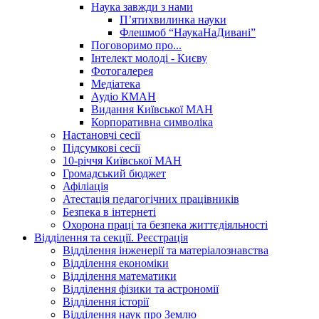
Наука завжди з нами
П’ятихвилинка науки
Флешмоб “НаукаНаДивані”
Поговоримо про...
Інтелект молоді - Києву
Фотогалерея
Медіатека
Аудіо КМАН
Видання Київської МАН
Корпоративна символіка
Настановчі сесії
Підсумкові сесії
10-річчя Київської МАН
Громадський бюджет
Афіліація
Атестація педагогічних працівників
Безпека в інтернеті
Охорона праці та безпека життєдіяльності
Відділення та секції. Реєстрація
Відділення інженерії та матеріалознавства
Відділення економіки
Відділення математики
Відділення фізики та астрономії
Відділення історії
Відділення наук про Землю