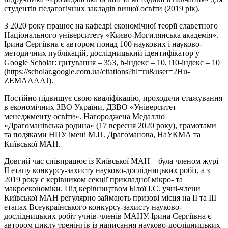
студентів педагогічних закладів вищої освіти (2019 рік).
З 2020 року працює на кафедрі економічної теорії славетного
Національного університету «Києво-Могилянська академія».
Ірина Сергіївна є автором понад 100 наукових і науково-
методичних публікацій, дослідницький ідентифікатор у
Google Scholar: цитування – 353, h-індекс – 10, і10-індекс – 10
(https://scholar.google.com.ua/citations?hl=ru&user=2Hu-
ZEMAAAAJ).
Постійно підвищує свою кваліфікацію, проходячи стажування
в економічних ЗВО України, ДЗВО «Університет
менеджменту освіти». Нагороджена Медаллю
«Драгоманівська родина» (17 вересня 2020 року), грамотами
та подяками НПУ імені М.П. Драгоманова, НаУКМА та
Київської МАН.
Довгий час співпрацює із Київської МАН – була членом журі
II етапу конкурсу-захисту науково-дослідницьких робіт, а з
2019 року є керівником секції прикладної мікро- та
макроекономіки. Під керівництвом Білої І.С. учні-члени
Київської МАН регулярно займають призові місця на II та III
етапах Всеукраїнського конкурсу-захисту науково-
дослідницьких робіт учнів-членів МАНУ. Ірина Сергіївна є
автором циклу тренінгів із написання науково-дослідницьких