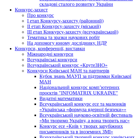
складові сталого розвитку України
Конкурс-захист
Про конкурс
І етап Конкурсу-захисту (районний)
ІІ етап Конкурсу-захисту (міський)
ІІІ етап Конкурсу-захисту (всеукраїнський)
Тематика та зразки наукових робіт
На допомогу юному досліднику. НДР
Конкурси, конференції, виставки
Міжнародні конкурси
Всеукраїнські конкурси
Всеукраїнський конкурс «КрутеЗНО»
Конкурси Київської МАН та партнерів
Кубок знань МАУП за підтримки Київської
МАН
Національний конкурс комп’ютерних
проєктів "INFOMATRIX UKRAINE"
Видатні математики
Всеукраїнський конкурс есе та малюнків
«Українська «формула ядерної безпеки»»
Всеукраїнський науково-освітній фестиваль
«Ми творимо Україну, а вона творить нас»
Конкурс есе «Київ у творах зарубіжних
письменників та в іноземних ЗМІ»
Всеукраїнський творчий конкурс учнівських