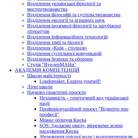
Відділення української філології та
мистецтвознавства
Відділення філософії та суспільствознавства
Відділення екології та аграрних наук
Відділення іноземної філології та зарубіжної
літератури
Відділення інформаційних технологій
Відділення хімії та біології
Відділення «Київ - столиця»
Відділення суспільних комунікацій
Відділення безпеки та оборони
Студія "ВундерМАНи"
АКАДЕМІЯ КОМПЕТЕНЦІЙ
Школи майстерності
Loudspeaker. Express yourself!
Літні школи
Науково-практичні проєкти
Незламність – генетичний код української
нації
Профорієнтаційний проєкт "Відверто про
професії"
Мовне обличчя Києва
SOS: Здолаємо омелу, збережемо зелені
насадження Києва
Збереження прісної води і водоочищення як