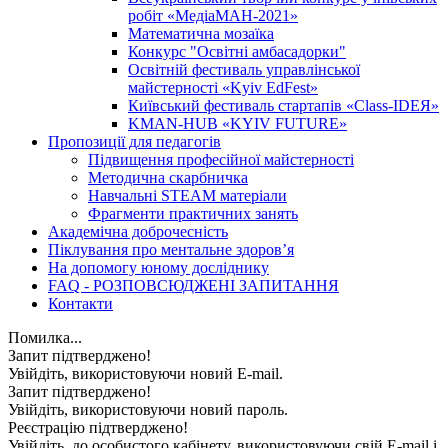
робіт «МедіаМАН-2021»
Математична мозаїка
Конкурс "Освітні амбасадорки"
Освітній фестиваль управлінської
майстерності «Kyiv EdFest»
Київський фестиваль стартапів «Class-IDEЯ»
KMAN-HUB «KYIV FUTURE»
Пропозиції для педагогів
Підвищення професійної майстерності
Методична скарбничка
Навчальні STEAM матеріали
Фрагменти практичних занять
Академічна доброчесність
Піклування про ментальне здоровʼя
На допомогу юному досліднику
FAQ - РОЗПОВСЮДЖЕНІ ЗАПИТАННЯ
Контакти
Помилка...
Запит підтверджено!
Увійдіть, використовуючи новий E-mail.
Запит підтверджено!
Увійдіть, використовуючи новий пароль.
Реєстрацію підтверджено!
Увійдіть, до особистого кабінету, використовуючи свій E-mail і