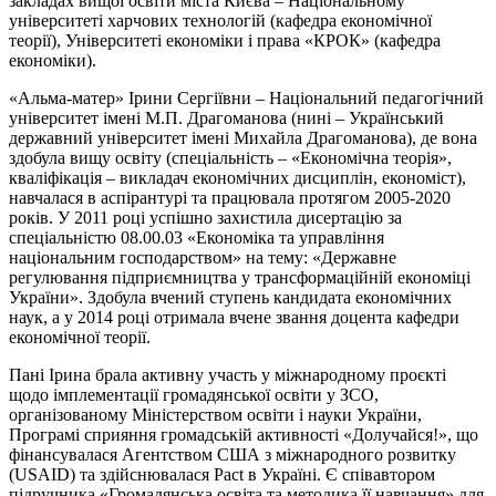
закладах вищої освіти міста Києва – Національному
університеті харчових технологій (кафедра економічної
теорії), Університеті економіки і права «КРОК» (кафедра
економіки).
«Альма-матер» Ірини Сергіївни – Національний педагогічний
університет імені М.П. Драгоманова (нині – Український
державний університет імені Михайла Драгоманова), де вона
здобула вищу освіту (спеціальність – «Економічна теорія»,
кваліфікація – викладач економічних дисциплін, економіст),
навчалася в аспірантурі та працювала протягом 2005-2020
років. У 2011 році успішно захистила дисертацію за
спеціальністю 08.00.03 «Економіка та управління
національним господарством» на тему: «Державне
регулювання підприємництва у трансформаційній економіці
України». Здобула вчений ступень кандидата економічних
наук, а у 2014 році отримала вчене звання доцента кафедри
економічної теорії.
Пані Ірина брала активну участь у міжнародному проєкті
щодо імплементації громадянської освіти у ЗСО,
організованому Міністерством освіти і науки України,
Програмі сприяння громадській активності «Долучайся!», що
фінансувалася Агентством США з міжнародного розвитку
(USAID) та здійснювалася Pact в Україні. Є співавтором
підручника «Громадянська освіта та методика її навчання» для