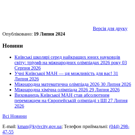
Версія для друку
Опубліковано:
19 Липня 2024
Новини
Київські школярі серед найкращих юних науковців
світу: тріумф на міжнародних олімпіадах 2026 року
03
Серпня 2026
Учні Київської МАН — ця можливість для вас!
31
Липня 2026
Міжнародна математична олімпіада 2026
30 Липня 2026
Міжнародна хімічна олімпіада 2026
29 Липня 2026
Вихованець Київської МАН став абсолютним
переможцем на Європейській олімпіаді з ШІ
27 Липня
2026
Всі Новини
E-mail:
kman@kyivcity.gov.ua
;
Телефон приймальні:
(044) 298-
47-55