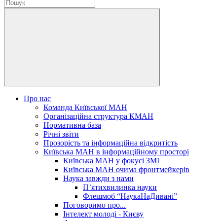
Про нас
Команда Київської МАН
Організаційна структура КМАН
Нормативна база
Річні звіти
Прозорість та інформаційна відкритість
Київська МАН в інформаційному просторі
Київська МАН у фокусі ЗМІ
Київська МАН очима фронтмейкерів
Наука завжди з нами
П’ятихвилинка науки
Флешмоб “НаукаНаДивані”
Поговоримо про...
Інтелект молоді - Києву