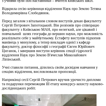
з учнями були їхні наставники – вчителі київських шкіл.
Відкрила сесію керівниця відділення Наук про Землю Тетяна
Володимирівна Слободянюк.
Перед загалом з вітальним словом виступів декан факультету
Сергій Петрович Запотоцький. Він розповів про співпрацю
факультету з Київською МАН, про нелегкий, але цікавий і
повчальний шлях географа до вершин науки, про можливість
реалізувати себе у майбутньому. Естафету виступів підхопив
манівець у минулому, а тепер викладач однієї з кафедр
факультету, доктор філософії з географії Євген Юрійович
Циганок, і завершив виступи керівник секції гідрології
відділення Наук про Землю В'ячеслав Миколайович
Ліпінський.
Учні ставили питання, ділились своїм досвідом навчання у
секціях відділення, висловлювали пропозиції.
Наприкінці сесії Сергій Петрович вручив урочисто дипломи
та подарунки переможцям III етапу конкурсу-захисту науково-
дослідницьких робіт.