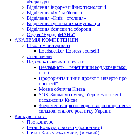
літератури
Відділення інформаційних технологій
Відділення хімії та біології
Відділення «Київ - столиця»
Відділення суспільних комунікацій
Відділення безпеки та оборони
Студія "ВундерМАНи"
АКАДЕМІЯ КОМПЕТЕНЦІЙ
Школи майстерності
Loudspeaker. Express yourself!
Літні школи
Науково-практичні проєкти
Незламність – генетичний код української
нації
Профорієнтаційний проєкт "Відверто про
професії"
Мовне обличчя Києва
SOS: Здолаємо омелу, збережемо зелені
насадження Києва
Збереження прісної води і водоочищення як
складові сталого розвитку України
Конкурс-захист
Про конкурс
І етап Конкурсу-захисту (районний)
ІІ етап Конкурсу-захисту (міський)