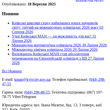
Опубліковано:
18 Вересня 2025
Новини
Київські школярі серед найкращих юних науковців
світу: тріумф на міжнародних олімпіадах 2026 року
03
Серпня 2026
Учні Київської МАН — ця можливість для вас!
31
Липня 2026
Міжнародна математична олімпіада 2026
30 Липня 2026
Міжнародна хімічна олімпіада 2026
29 Липня 2026
Вихованець Київської МАН став абсолютним
переможцем на Європейській олімпіаді з ШІ
27 Липня
2026
Всі Новини
E-mail:
kman@kyivcity.gov.ua
;
Телефон приймальні:
(044) 298-
47-55
Гаряча лінія:
(044) 298-48-55
;
Технічна підтримка:
(067) 107-
78-75 Viber/Telegram
Юридична адреса:
вул. Івана Мазепи, буд. 13, 3 поверх, каб.
332, Київ, 01010