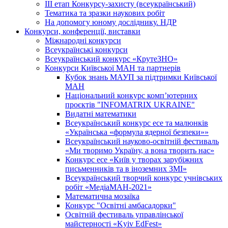
ІІІ етап Конкурсу-захисту (всеукраїнський)
Тематика та зразки наукових робіт
На допомогу юному досліднику. НДР
Конкурси, конференції, виставки
Міжнародні конкурси
Всеукраїнські конкурси
Всеукраїнський конкурс «КрутеЗНО»
Конкурси Київської МАН та партнерів
Кубок знань МАУП за підтримки Київської
МАН
Національний конкурс комп’ютерних
проєктів "INFOMATRIX UKRAINE"
Видатні математики
Всеукраїнський конкурс есе та малюнків
«Українська «формула ядерної безпеки»»
Всеукраїнський науково-освітній фестиваль
«Ми творимо Україну, а вона творить нас»
Конкурс есе «Київ у творах зарубіжних
письменників та в іноземних ЗМІ»
Всеукраїнський творчий конкурс учнівських
робіт «МедіаМАН-2021»
Математична мозаїка
Конкурс "Освітні амбасадорки"
Освітній фестиваль управлінської
майстерності «Kyiv EdFest»