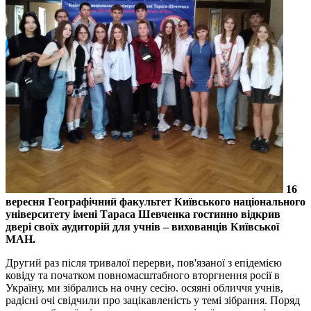
16
вересня Географічний факультет Київського національного
університету імені Тараса Шевченка гостинно відкрив
двері своїх аудиторій для учнів – вихованців Київської
МАН.
Другий раз після тривалої перерви, пов'язаної з епідемією
ковіду та початком повномасштабного вторгнення росії в
Україну, ми зібрались на очну сесію. осяяні обличчя учнів,
радісні очі свідчили про зацікавленість у темі зібрання. Поряд