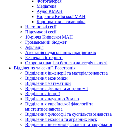
Фотогалерея
Медіатека
Аудіо КМАН
Видання Київської МАН
Корпоративна символіка
Настановчі сесії
Підсумкові сесії
10-річчя Київської МАН
Громадський бюджет
Афіліація
Атестація педагогічних працівників
Безпека в інтернеті
Охорона праці та безпека життєдіяльності
Відділення та секції. Реєстрація
Відділення інженерії та матеріалознавства
Відділення економіки
Відділення математики
Відділення фізики та астрономії
Відділення історії
Відділення наук про Землю
Відділення української філології та
мистецтвознавства
Відділення філософії та суспільствознавства
Відділення екології та аграрних наук
Відділення іноземної філології та зарубіжної