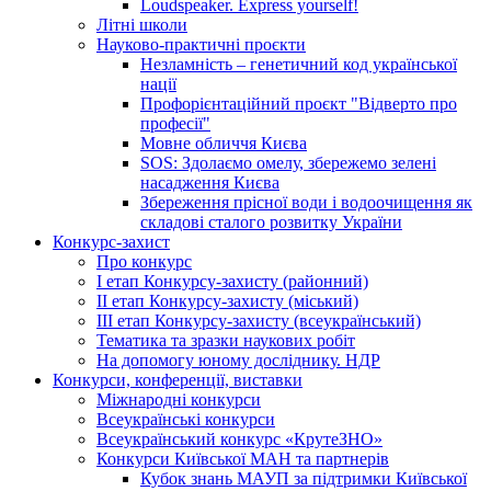
Loudspeaker. Express yourself!
Літні школи
Науково-практичні проєкти
Незламність – генетичний код української
нації
Профорієнтаційний проєкт "Відверто про
професії"
Мовне обличчя Києва
SOS: Здолаємо омелу, збережемо зелені
насадження Києва
Збереження прісної води і водоочищення як
складові сталого розвитку України
Конкурс-захист
Про конкурс
І етап Конкурсу-захисту (районний)
ІІ етап Конкурсу-захисту (міський)
ІІІ етап Конкурсу-захисту (всеукраїнський)
Тематика та зразки наукових робіт
На допомогу юному досліднику. НДР
Конкурси, конференції, виставки
Міжнародні конкурси
Всеукраїнські конкурси
Всеукраїнський конкурс «КрутеЗНО»
Конкурси Київської МАН та партнерів
Кубок знань МАУП за підтримки Київської