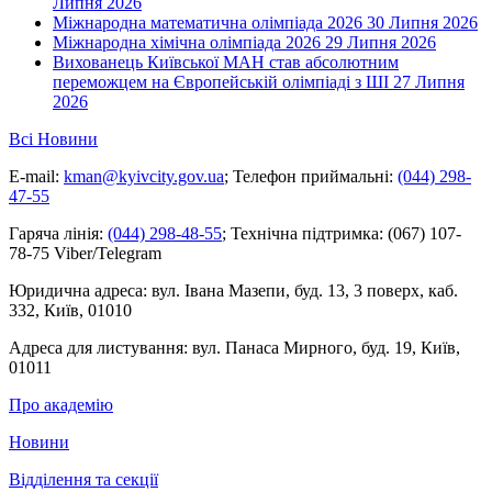
Липня 2026
Міжнародна математична олімпіада 2026
30 Липня 2026
Міжнародна хімічна олімпіада 2026
29 Липня 2026
Вихованець Київської МАН став абсолютним
переможцем на Європейській олімпіаді з ШІ
27 Липня
2026
Всі Новини
E-mail:
kman@kyivcity.gov.ua
;
Телефон приймальні:
(044) 298-
47-55
Гаряча лінія:
(044) 298-48-55
;
Технічна підтримка:
(067) 107-
78-75 Viber/Telegram
Юридична адреса:
вул. Івана Мазепи, буд. 13, 3 поверх, каб.
332, Київ, 01010
Адреса для листування:
вул. Панаса Мирного, буд. 19, Київ,
01011
Про академію
Новини
Відділення та секції