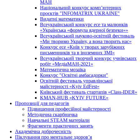
МАН
Національний конкурс комп’ютерних
проєктів "INFOMATRIX UKRAINE"
Видатні математики
Всеукраїнський конкурс есе та малюнків
«Українська «формула ядерної безпеки»»
Всеукраїнський науково-освітній фестиваль
«Ми творимо Україну, а вона творить нас»
Конкурс есе «Київ у творах зарубіжних
письменників та в іноземних ЗМІ»
Всеукраїнський творчий конкурс учнівських
робіт «МедіаМАН-2021»
Математична мозаїка
Конкурс "Освітні амбасадорки"
Освітній фестиваль управлінської
майстерності «Kyiv EdFest»
Київський фестиваль стартапів «Class-IDEЯ»
KMAN-HUB «KYIV FUTURE»
Пропозиції для педагогів
Підвищення професійної майстерності
Методична скарбничка
Навчальні STEAM матеріали
Фрагменти практичних занять
Академічна доброчесність
Піклування про ментальне здоровʼя