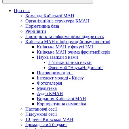
Про нас
Команда Київської МАН
Організаційна структура КМАН
Нормативна база
Річні звіти
Прозорість та інформаційна відкритість
Київська МАН в інформаційному просторі
Київська МАН у фокусі ЗМІ
Київська МАН очима фронтмейкерів
Наука завжди з нами
П’ятихвилинка науки
Флешмоб “НаукаНаДивані”
Поговоримо про...
Інтелект молоді - Києву
Фотогалерея
Медіатека
Аудіо КМАН
Видання Київської МАН
Корпоративна символіка
Настановчі сесії
Підсумкові сесії
10-річчя Київської МАН
Громадський бюджет