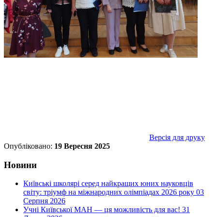
Версія для друку
Опубліковано:
19 Вересня 2025
Новини
Київські школярі серед найкращих юних науковців
світу: тріумф на міжнародних олімпіадах 2026 року
03
Серпня 2026
Учні Київської МАН — ця можливість для вас!
31