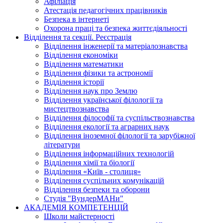
Афіліація
Атестація педагогічних працівників
Безпека в інтернеті
Охорона праці та безпека життєдіяльності
Відділення та секції. Реєстрація
Відділення інженерії та матеріалознавства
Відділення економіки
Відділення математики
Відділення фізики та астрономії
Відділення історії
Відділення наук про Землю
Відділення української філології та
мистецтвознавства
Відділення філософії та суспільствознавства
Відділення екології та аграрних наук
Відділення іноземної філології та зарубіжної
літератури
Відділення інформаційних технологій
Відділення хімії та біології
Відділення «Київ - столиця»
Відділення суспільних комунікацій
Відділення безпеки та оборони
Студія "ВундерМАНи"
АКАДЕМІЯ КОМПЕТЕНЦІЙ
Школи майстерності