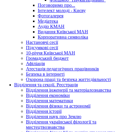
Поговоримо про...
Інтелект молоді - Києву
Фотогалерея
Медіатека
Аудіо КМАН
Видання Київської МАН
Корпоративна символіка
Настановчі сесії
Підсумкові сесії
10-річчя Київської МАН
Громадський бюджет
Афіліація
Атестація педагогічних працівників
Безпека в інтернеті
Охорона праці та безпека життєдіяльності
Відділення та секції. Реєстрація
Відділення інженерії та матеріалознавства
Відділення економіки
Відділення математики
Відділення фізики та астрономії
Відділення історії
Відділення наук про Землю
Відділення української філології та
мистецтвознавства