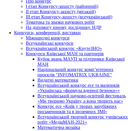
Про конкурс
І етап Конкурсу-захисту (районний)
ІІ етап Конкурсу-захисту (міський)
ІІІ етап Конкурсу-захисту (всеукраїнський)
Тематика та зразки наукових робіт
На допомогу юному досліднику. НДР
Конкурси, конференції, виставки
Міжнародні конкурси
Всеукраїнські конкурси
Всеукраїнський конкурс «КрутеЗНО»
Конкурси Київської МАН та партнерів
Кубок знань МАУП за підтримки Київської
МАН
Національний конкурс комп’ютерних
проєктів "INFOMATRIX UKRAINE"
Видатні математики
Всеукраїнський конкурс есе та малюнків
«Українська «формула ядерної безпеки»»
Всеукраїнський науково-освітній фестиваль
«Ми творимо Україну, а вона творить нас»
Конкурс есе «Київ у творах зарубіжних
письменників та в іноземних ЗМІ»
Всеукраїнський творчий конкурс учнівських
робіт «МедіаМАН-2021»
Математична мозаїка