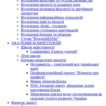
Відділення філософії та суспільствознавства
Відділення екології та аграрних наук
Відділення іноземної філології та зарубіжної
літератури
Відділення інформаційних технологій
Відділення хімії та біології
Відділення «Київ - столиця»
Відділення суспільних комунікацій
Відділення безпеки та оборони
Студія "ВундерМАНи"
АКАДЕМІЯ КОМПЕТЕНЦІЙ
Школи майстерності
Loudspeaker. Express yourself!
Літні школи
Науково-практичні проєкти
Незламність – генетичний код української
нації
Профорієнтаційний проєкт "Відверто про
професії"
Мовне обличчя Києва
SOS: Здолаємо омелу, збережемо зелені
насадження Києва
Збереження прісної води і водоочищення як
складові сталого розвитку України
Конкурс-захист