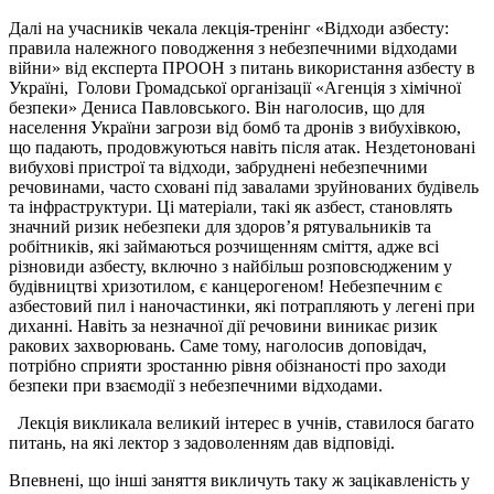
Далі на учасників чекала лекція-тренінг «Відходи азбесту:
правила належного поводження з небезпечними відходами
війни» від експерта ПРООН з питань використання азбесту в
Україні, Голови Громадської організації «Агенція з хімічної
безпеки» Дениса Павловського. Він наголосив, що для
населення України загрози від бомб та дронів з вибухівкою,
що падають, продовжуються навіть після атак. Нездетоновані
вибухові пристрої та відходи, забруднені небезпечними
речовинами, часто сховані під завалами зруйнованих будівель
та інфраструктури. Ці матеріали, такі як азбест, становлять
значний ризик небезпеки для здоров’я рятувальників та
робітників, які займаються розчищенням сміття, адже всі
різновиди азбесту, включно з найбільш розповсюдженим у
будівництві хризотилом, є канцерогеном! Небезпечним є
азбестовий пил і наночастинки, які потрапляють у легені при
диханні. Навіть за незначної дії речовини виникає ризик
ракових захворювань. Саме тому, наголосив доповідач,
потрібно сприяти зростанню рівня обізнаності про заходи
безпеки при взаємодії з небезпечними відходами.
Лекція викликала великий інтерес в учнів, ставилося багато
питань, на які лектор з задоволенням дав відповіді.
Впевнені, що інші заняття викличуть таку ж зацікавленість у