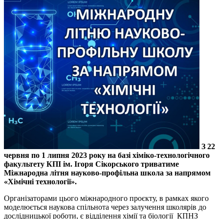
З 22
червня по 1 липня 2023 року на базі хіміко-технологічного
факультету КПI ім. Ігоря Сікорського триватиме
Міжнародна літня науково-профільна школа за напрямом
«Хімічні технології».
Організаторами цього міжнародного проєкту, в рамках якого
моделюється наукова спільнота через залучення школярів до
дослідницької роботи, є відділення хімії та біології КПНЗ