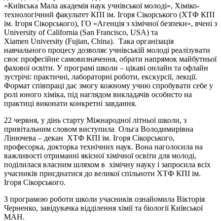
«Київська Мала академія наук учнівської молоді», Хіміко-
технологічний факультет КПІ ім. Ігоря Сікорського (ХТФ КПІ
ім. Ігоря Сікорського), ГО «Агенція з хімічної безпеки», вчені з
University of California (San Francisco, USA) та
Xiamen University (Fujian, China). Така організація
навчального процесу дозволяє учнівській молоді реалізувати
своє професійне самовизначення, обрати напрямок майбутньої
фахової освіти. У програмі школи – цікаві онлайн та офлайн
зустрічі: практичні, лабораторні роботи, екскурсії, лекції.
Формат співпраці дає змогу кожному учню спробувати себе у
ролі юного хіміка, під наглядом викладачів особисто на
практиці виконати конкретні завдання.
22 червня, у дінь старту Міжнародної літньої школи, з
привітальним словом виступила Ольга Володимирівна
Лінючева – декан ХТФ КПІ ім. Ігоря Сікорського,
професорка, докторка технічних наук. Вона наголосила на
важливості отриманні якісної хімічної освіти для молоді,
поділилася власним шляхом в хімічну науку і запросила всіх
учасників приєднатися до великої спільноти ХТФ КПІ ім.
Ігоря Сікорського.
З програмою роботи школи учасників ознайомила Вікторія
Черненко, завідувачка відділення хімії та біології Київської
МАН.