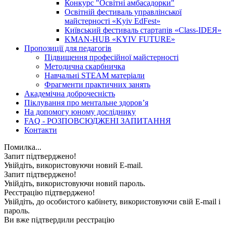
Конкурс "Освітні амбасадорки"
Освітній фестиваль управлінської
майстерності «Kyiv EdFest»
Київський фестиваль стартапів «Class-IDEЯ»
KMAN-HUB «KYIV FUTURE»
Пропозиції для педагогів
Підвищення професійної майстерності
Методична скарбничка
Навчальні STEAM матеріали
Фрагменти практичних занять
Академічна доброчесність
Піклування про ментальне здоровʼя
На допомогу юному досліднику
FAQ - РОЗПОВСЮДЖЕНІ ЗАПИТАННЯ
Контакти
Помилка...
Запит підтверджено!
Увійдіть, використовуючи новий E-mail.
Запит підтверджено!
Увійдіть, використовуючи новий пароль.
Реєстрацію підтверджено!
Увійдіть, до особистого кабінету, використовуючи свій E-mail і
пароль.
Ви вже підтвердили реєстрацію