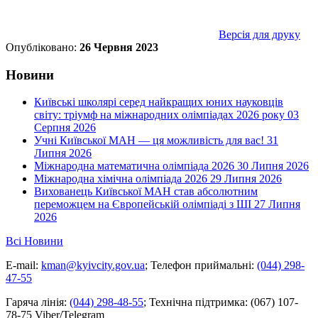
Версія для друку
Опубліковано:
26 Червня 2023
Новини
Київські школярі серед найкращих юних науковців
світу: тріумф на міжнародних олімпіадах 2026 року
03
Серпня 2026
Учні Київської МАН — ця можливість для вас!
31
Липня 2026
Міжнародна математична олімпіада 2026
30 Липня 2026
Міжнародна хімічна олімпіада 2026
29 Липня 2026
Вихованець Київської МАН став абсолютним
переможцем на Європейській олімпіаді з ШІ
27 Липня
2026
Всі Новини
E-mail:
kman@kyivcity.gov.ua
;
Телефон приймальні:
(044) 298-
47-55
Гаряча лінія:
(044) 298-48-55
;
Технічна підтримка:
(067) 107-
78-75 Viber/Telegram