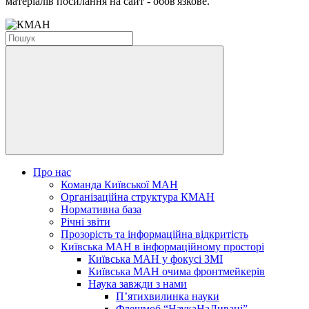
матеріалів посилання на сайт - обов'язкове.
Про нас
Команда Київської МАН
Організаційна структура КМАН
Нормативна база
Річні звіти
Прозорість та інформаційна відкритість
Київська МАН в інформаційному просторі
Київська МАН у фокусі ЗМІ
Київська МАН очима фронтмейкерів
Наука завжди з нами
П’ятихвилинка науки
Флешмоб “НаукаНаДивані”