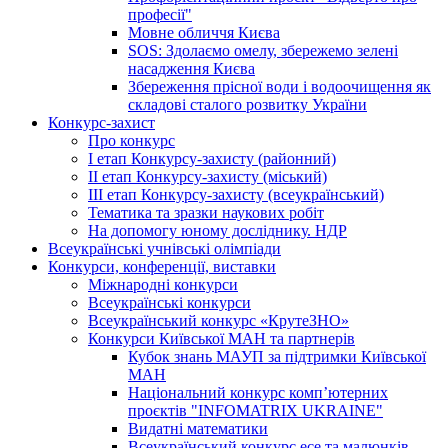
професії"
Мовне обличчя Києва
SOS: Здолаємо омелу, збережемо зелені
насадження Києва
Збереження прісної води і водоочищення як
складові сталого розвитку України
Конкурс-захист
Про конкурс
І етап Конкурсу-захисту (районний)
ІІ етап Конкурсу-захисту (міський)
ІІІ етап Конкурсу-захисту (всеукраїнський)
Тематика та зразки наукових робіт
На допомогу юному досліднику. НДР
Всеукраїнські учнівські олімпіади
Конкурси, конференції, виставки
Міжнародні конкурси
Всеукраїнські конкурси
Всеукраїнський конкурс «КрутеЗНО»
Конкурси Київської МАН та партнерів
Кубок знань МАУП за підтримки Київської
МАН
Національний конкурс комп’ютерних
проєктів "INFOMATRIX UKRAINE"
Видатні математики
Всеукраїнський конкурс есе та малюнків