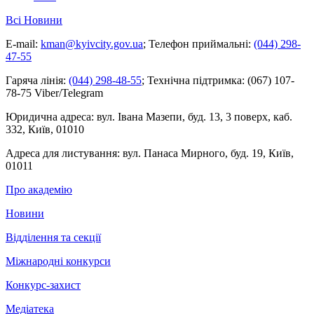
Всі Новини
E-mail:
kman@kyivcity.gov.ua
;
Телефон приймальні:
(044) 298-
47-55
Гаряча лінія:
(044) 298-48-55
;
Технічна підтримка:
(067) 107-
78-75 Viber/Telegram
Юридична адреса:
вул. Івана Мазепи, буд. 13, 3 поверх, каб.
332, Київ, 01010
Адреса для листування:
вул. Панаса Мирного, буд. 19, Київ,
01011
Про академію
Новини
Відділення та секції
Міжнародні конкурси
Конкурс-захист
Медіатека