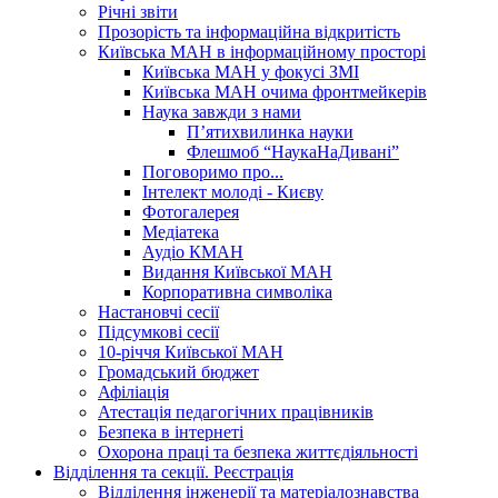
Річні звіти
Прозорість та інформаційна відкритість
Київська МАН в інформаційному просторі
Київська МАН у фокусі ЗМІ
Київська МАН очима фронтмейкерів
Наука завжди з нами
П’ятихвилинка науки
Флешмоб “НаукаНаДивані”
Поговоримо про...
Інтелект молоді - Києву
Фотогалерея
Медіатека
Аудіо КМАН
Видання Київської МАН
Корпоративна символіка
Настановчі сесії
Підсумкові сесії
10-річчя Київської МАН
Громадський бюджет
Афіліація
Атестація педагогічних працівників
Безпека в інтернеті
Охорона праці та безпека життєдіяльності
Відділення та секції. Реєстрація
Відділення інженерії та матеріалознавства