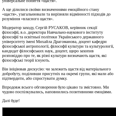
універсальне поняття «щастя».
А ще ділилися своїми визначеннями емоційного стану
«щастя», узагальнювали та вирізняли відмінності підходів до
розуміння «власного щастя».
Модератор заходу, Сергій РУСАКОВ, керівник секції
філософії, в.о. директора Навчально-наукового інституту
філософії та освітньої політики Українського державного
університету імені Михайла Драгоманова, доцент кафедри
філософської антропології, філософії культури та культурології,
кандидат філософських наук, доцент, щиро захопив
розповіддю про те, як різні культури визначають щастя, які
філософські теорії існують.
Він ініціював дискусію: чи залежить щастя від матеріального
добробуту, поділивши присутніх на окремі групи, які мали або
підтвердити, або спростувати думку.
Впродовж всього обговорення було цікаво та змістовно. Ми
чудово поспілкувались, наповнились позитивними емоціями.
Далі буде!