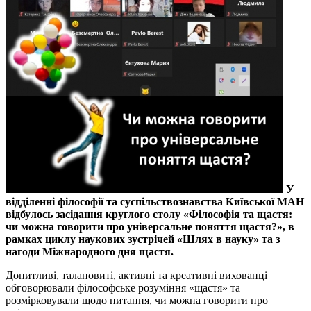
У
відділенні філософії та суспільствознавства Київської МАН
відбулось засідання круглого столу «Філософія та щастя:
чи можна говорити про універсальне поняття щастя?», в
рамках циклу наукових зустрічей «Шлях в науку» та з
нагоди Міжнародного дня щастя.
Допитливі, талановиті, активні та креативні вихованці
обговорювали філософське розуміння «щастя» та
розмірковували щодо питання, чи можна говорити про