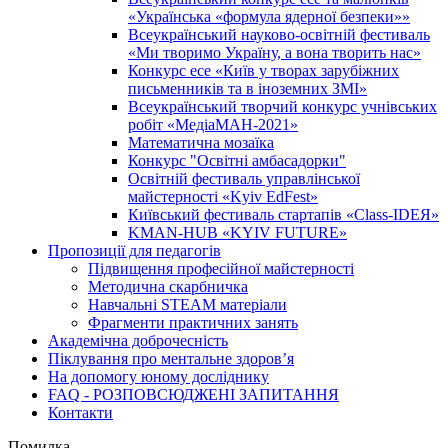
«Українська «формула ядерної безпеки»»
Всеукраїнський науково-освітній фестиваль
«Ми творимо Україну, а вона творить нас»
Конкурс есе «Київ у творах зарубіжних
письменників та в іноземних ЗМІ»
Всеукраїнський творчий конкурс учнівських
робіт «МедіаМАН-2021»
Математична мозаїка
Конкурс "Освітні амбасадорки"
Освітній фестиваль управлінської
майстерності «Kyiv EdFest»
Київський фестиваль стартапів «Class-IDEЯ»
KMAN-HUB «KYIV FUTURE»
Пропозиції для педагогів
Підвищення професійної майстерності
Методична скарбничка
Навчальні STEAM матеріали
Фрагменти практичних занять
Академічна доброчесність
Піклування про ментальне здоровʼя
На допомогу юному досліднику
FAQ - РОЗПОВСЮДЖЕНІ ЗАПИТАННЯ
Контакти
Помилка...