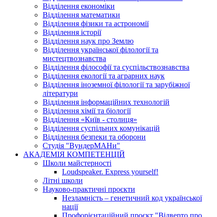
Відділення економіки
Відділення математики
Відділення фізики та астрономії
Відділення історії
Відділення наук про Землю
Відділення української філології та
мистецтвознавства
Відділення філософії та суспільствознавства
Відділення екології та аграрних наук
Відділення іноземної філології та зарубіжної
літератури
Відділення інформаційних технологій
Відділення хімії та біології
Відділення «Київ - столиця»
Відділення суспільних комунікацій
Відділення безпеки та оборони
Студія "ВундерМАНи"
АКАДЕМІЯ КОМПЕТЕНЦІЙ
Школи майстерності
Loudspeaker. Express yourself!
Літні школи
Науково-практичні проєкти
Незламність – генетичний код української
нації
Профорієнтаційний проєкт "Відверто про