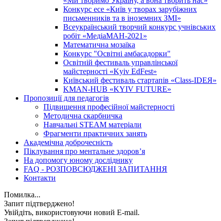
«Ми творимо Україну, а вона творить нас»
Конкурс есе «Київ у творах зарубіжних
письменників та в іноземних ЗМІ»
Всеукраїнський творчий конкурс учнівських
робіт «МедіаМАН-2021»
Математична мозаїка
Конкурс "Освітні амбасадорки"
Освітній фестиваль управлінської
майстерності «Kyiv EdFest»
Київський фестиваль стартапів «Class-IDEЯ»
KMAN-HUB «KYIV FUTURE»
Пропозиції для педагогів
Підвищення професійної майстерності
Методична скарбничка
Навчальні STEAM матеріали
Фрагменти практичних занять
Академічна доброчесність
Піклування про ментальне здоровʼя
На допомогу юному досліднику
FAQ - РОЗПОВСЮДЖЕНІ ЗАПИТАННЯ
Контакти
Помилка...
Запит підтверджено!
Увійдіть, використовуючи новий E-mail.