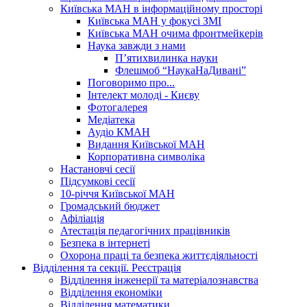
Київська МАН в інформаційному просторі
Київська МАН у фокусі ЗМІ
Київська МАН очима фронтмейкерів
Наука завжди з нами
П’ятихвилинка науки
Флешмоб “НаукаНаДивані”
Поговоримо про...
Інтелект молоді - Києву
Фотогалерея
Медіатека
Аудіо КМАН
Видання Київської МАН
Корпоративна символіка
Настановчі сесії
Підсумкові сесії
10-річчя Київської МАН
Громадський бюджет
Афіліація
Атестація педагогічних працівників
Безпека в інтернеті
Охорона праці та безпека життєдіяльності
Відділення та секції. Реєстрація
Відділення інженерії та матеріалознавства
Відділення економіки
Відділення математики