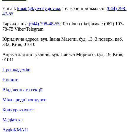
E-mail:
kman@kyivcity.gov.ua
;
Телефон приймальні:
(044) 298-
47-55
Гаряча лінія:
(044) 298-48-55
;
Технічна підтримка:
(067) 107-
78-75 Viber/Telegram
Юридична адреса:
вул. Івана Мазепи, буд. 13, 3 поверх, каб.
332, Київ, 01010
Адреса для листування:
вул. Панаса Мирного, буд. 19, Київ,
01011
Про академію
Новини
Відділення та секції
Міжнародні конкурси
Конкурс-захист
Медіатека
АудіоКМАН