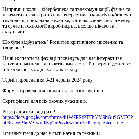
Напрями школи ‒ кібербезпека та телекомунікації, фізика та
математика, електротехніка, енергетика, екологічно-безпечні
технології, прикладна механіка, матеріалознавство, інженерія
та сучасні технології виробництва, все, що цікаво та
актуально!
Що буде відбуватись? Розвиток критичного мислення та
творчості!
Наші експерти та фахівці проведуть для вас інтерактивні
заняття з вченими та практиками, а онлайн формат дозволяє
приєднатися з будь-якої точки світу.
Термін проведення: 3-21 червня 2024 року
Формат проведення: онлайн та офлайн зустрічі
Сертифікати для всіх охочих учасників.
Реєстрація вже відкрита!
https://docs.google.com/forms/d/1W7PRiPTEhYM9bGuSGVFCP-
nb6L_WBbnVVwrqRvp2uPc/viewform?edit_requested=true
Приєднуйтеся до нас у світі науки та техніки!