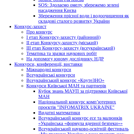
SOS: Здолаємо омелу, збережемо зелені
насадження Києва
Збереження прісної води і водоочищення як
складові сталого розвитку України
Конкурс-захист
Про конкурс
І етап Конкурсу-захисту (районний)
ІІ етап Конкурсу-захисту (міський)
ІІІ етап Конкурсу-захисту (всеукраїнський)
Тематика та зразки наукових робіт
На допомогу юному досліднику. НДР
Конкурси, конференції, виставки
Міжнародні конкурси
Всеукраїнські конкурси
Всеукраїнський конкурс «КрутеЗНО»
Конкурси Київської МАН та партнерів
Кубок знань МАУП за підтримки Київської
МАН
Національний конкурс комп’ютерних
проєктів "INFOMATRIX UKRAINE"
Видатні математики
Всеукраїнський конкурс есе та малюнків
«Українська «формула ядерної безпеки»»
Всеукраїнський науково-освітній фестиваль