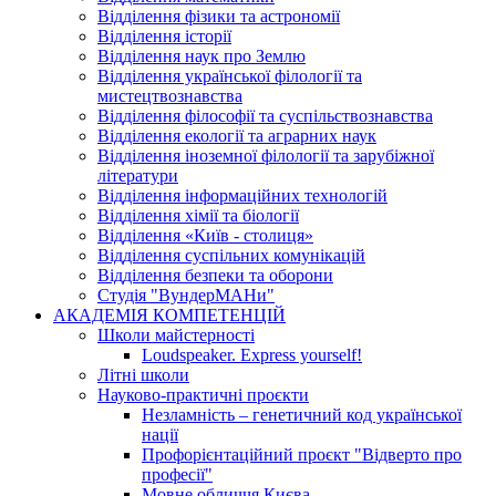
Відділення фізики та астрономії
Відділення історії
Відділення наук про Землю
Відділення української філології та
мистецтвознавства
Відділення філософії та суспільствознавства
Відділення екології та аграрних наук
Відділення іноземної філології та зарубіжної
літератури
Відділення інформаційних технологій
Відділення хімії та біології
Відділення «Київ - столиця»
Відділення суспільних комунікацій
Відділення безпеки та оборони
Студія "ВундерМАНи"
АКАДЕМІЯ КОМПЕТЕНЦІЙ
Школи майстерності
Loudspeaker. Express yourself!
Літні школи
Науково-практичні проєкти
Незламність – генетичний код української
нації
Профорієнтаційний проєкт "Відверто про
професії"
Мовне обличчя Києва