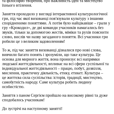
та філософію творення, про важливість ідей та мистецтво
їхнього втілення.
Заняття проходило у вигляді інтерактивної культурологічної
гри, під час якої вихованці пов'язували культуру з іншими
спорідненими поняттями. А потім було найцікавіше ‒ грали у
гру «Крокодил», де дві команди учасників намагались без
звуків, тільки за допомогою жестів, міміки та рухів пояснити
слово, вислів чи назву загаданого поняття. Всі учасники гри
робили це з великим задоволенням!
То ж, під час заняття вихованці дізналися про нові слова,
вивчили багато понять і зрозуміли, що таке культура. Це
основа для мирного життя, вона пронизує всі напрямки
людської життєдіяльності, впливає на всі сфери суспільної та
індивідуальної життєдіяльності ‒ працю, побут, дозвілля,
мислення, практичну діяльність, етику, етикет. Культура –
це життєва сила суспільства: історія, традиції, мистецтво,
самобутність народу. Саме культура робить людину
особистістю.
Заняття з паном Сергієм пройшло на високому рівні та дуже
сподобалось учасникам!
До зустрічі на наступному занятті!