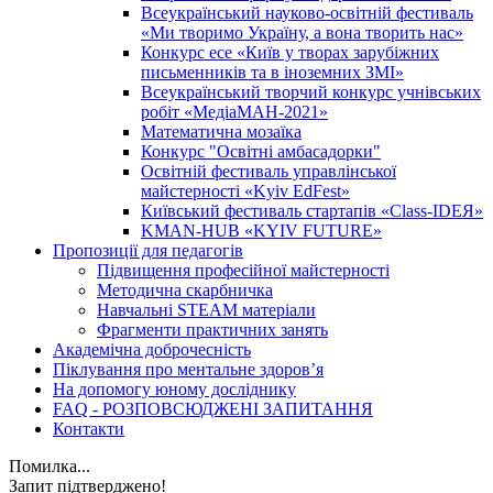
Всеукраїнський науково-освітній фестиваль
«Ми творимо Україну, а вона творить нас»
Конкурс есе «Київ у творах зарубіжних
письменників та в іноземних ЗМІ»
Всеукраїнський творчий конкурс учнівських
робіт «МедіаМАН-2021»
Математична мозаїка
Конкурс "Освітні амбасадорки"
Освітній фестиваль управлінської
майстерності «Kyiv EdFest»
Київський фестиваль стартапів «Class-IDEЯ»
KMAN-HUB «KYIV FUTURE»
Пропозиції для педагогів
Підвищення професійної майстерності
Методична скарбничка
Навчальні STEAM матеріали
Фрагменти практичних занять
Академічна доброчесність
Піклування про ментальне здоровʼя
На допомогу юному досліднику
FAQ - РОЗПОВСЮДЖЕНІ ЗАПИТАННЯ
Контакти
Помилка...
Запит підтверджено!