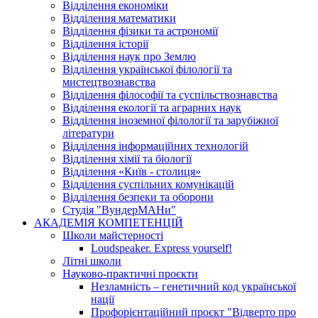
Відділення економіки
Відділення математики
Відділення фізики та астрономії
Відділення історії
Відділення наук про Землю
Відділення української філології та
мистецтвознавства
Відділення філософії та суспільствознавства
Відділення екології та аграрних наук
Відділення іноземної філології та зарубіжної
літератури
Відділення інформаційних технологій
Відділення хімії та біології
Відділення «Київ - столиця»
Відділення суспільних комунікацій
Відділення безпеки та оборони
Студія "ВундерМАНи"
АКАДЕМІЯ КОМПЕТЕНЦІЙ
Школи майстерності
Loudspeaker. Express yourself!
Літні школи
Науково-практичні проєкти
Незламність – генетичний код української
нації
Профорієнтаційний проєкт "Відверто про