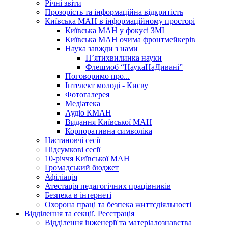
Річні звіти
Прозорість та інформаційна відкритість
Київська МАН в інформаційному просторі
Київська МАН у фокусі ЗМІ
Київська МАН очима фронтмейкерів
Наука завжди з нами
П’ятихвилинка науки
Флешмоб “НаукаНаДивані”
Поговоримо про...
Інтелект молоді - Києву
Фотогалерея
Медіатека
Аудіо КМАН
Видання Київської МАН
Корпоративна символіка
Настановчі сесії
Підсумкові сесії
10-річчя Київської МАН
Громадський бюджет
Афіліація
Атестація педагогічних працівників
Безпека в інтернеті
Охорона праці та безпека життєдіяльності
Відділення та секції. Реєстрація
Відділення інженерії та матеріалознавства