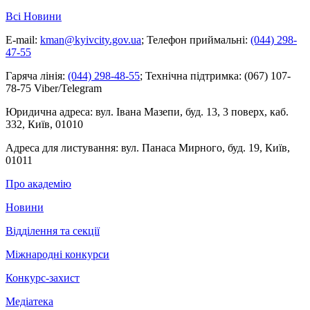
Всі Новини
E-mail:
kman@kyivcity.gov.ua
;
Телефон приймальні:
(044) 298-
47-55
Гаряча лінія:
(044) 298-48-55
;
Технічна підтримка:
(067) 107-
78-75 Viber/Telegram
Юридична адреса:
вул. Івана Мазепи, буд. 13, 3 поверх, каб.
332, Київ, 01010
Адреса для листування:
вул. Панаса Мирного, буд. 19, Київ,
01011
Про академію
Новини
Відділення та секції
Міжнародні конкурси
Конкурс-захист
Медіатека