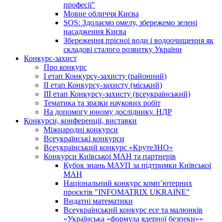
професії"
Мовне обличчя Києва
SOS: Здолаємо омелу, збережемо зелені
насадження Києва
Збереження прісної води і водоочищення як
складові сталого розвитку України
Конкурс-захист
Про конкурс
І етап Конкурсу-захисту (районний)
ІІ етап Конкурсу-захисту (міський)
ІІІ етап Конкурсу-захисту (всеукраїнський)
Тематика та зразки наукових робіт
На допомогу юному досліднику. НДР
Конкурси, конференції, виставки
Міжнародні конкурси
Всеукраїнські конкурси
Всеукраїнський конкурс «КрутеЗНО»
Конкурси Київської МАН та партнерів
Кубок знань МАУП за підтримки Київської
МАН
Національний конкурс комп’ютерних
проєктів "INFOMATRIX UKRAINE"
Видатні математики
Всеукраїнський конкурс есе та малюнків
«Українська «формула ядерної безпеки»»