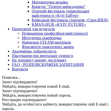
Математична мозаїка
Конкурс "Освітні амбасадорки"
Освітній фестиваль управлінської
майстерності «Kyiv EdFest»
Київський фестиваль стартапів «Class-IDEЯ»
KMAN-HUB «KYIV FUTURE»
Пропозиції для педагогів
Підвищення професійної майстерності
Методична скарбничка
Навчальні STEAM матеріали
Фрагменти практичних занять
Академічна доброчесність
Піклування про ментальне здоровʼя
На допомогу юному досліднику
FAQ - РОЗПОВСЮДЖЕНІ ЗАПИТАННЯ
Контакти
Помилка...
Запит підтверджено!
Увійдіть, використовуючи новий E-mail.
Запит підтверджено!
Увійдіть, використовуючи новий пароль.
Реєстрацію підтверджено!
Увійдіть, до особистого кабінету, використовуючи свій E-mail і
пароль.