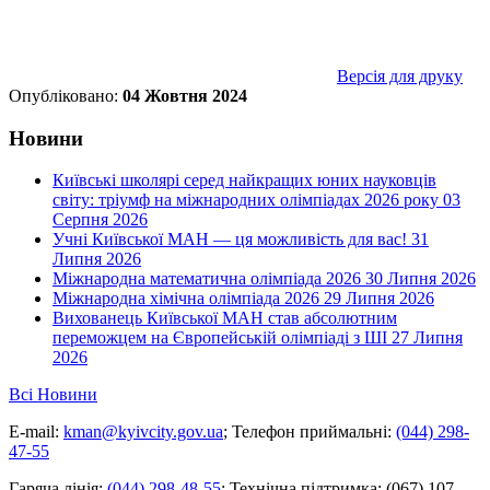
Версія для друку
Опубліковано:
04 Жовтня 2024
Новини
Київські школярі серед найкращих юних науковців
світу: тріумф на міжнародних олімпіадах 2026 року
03
Серпня 2026
Учні Київської МАН — ця можливість для вас!
31
Липня 2026
Міжнародна математична олімпіада 2026
30 Липня 2026
Міжнародна хімічна олімпіада 2026
29 Липня 2026
Вихованець Київської МАН став абсолютним
переможцем на Європейській олімпіаді з ШІ
27 Липня
2026
Всі Новини
E-mail:
kman@kyivcity.gov.ua
;
Телефон приймальні:
(044) 298-
47-55
Гаряча лінія:
(044) 298-48-55
;
Технічна підтримка:
(067) 107-