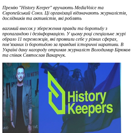
Премію "
History
Keeper
" вручають
MediaVoice
та
Європейський Союз. Ці організації відзначають журналістів,
дослідників та активістів, які роблять
вагомий внесок у
з
береження правди та боротьбу з
пропагандою і дезінформацією. У цьому році спеціальне журі
обрало 11 переможців, які проявили себе у різних сферах,
пов’язаних із боротьбою за правдиві історичні
наративи
. В
Україні дану нагороду отримав журналіст Володимир Бірюков
та співак Святослав Вакарчук.