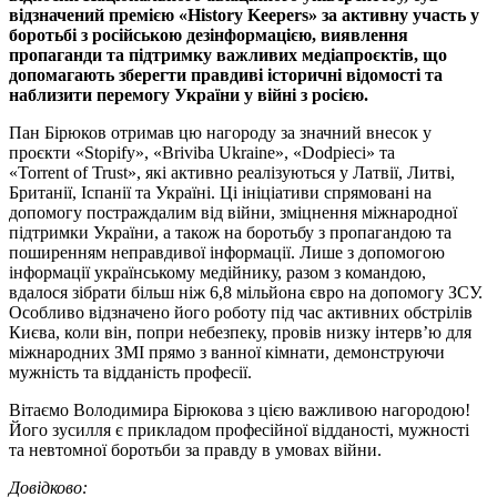
відзначений премією «History Keepers» за активну участь у
боротьбі з російською дезінформацією, виявлення
пропаганди та підтримку важливих медіапроєктів, що
допомагають зберегти правдиві історичні відомості та
наблизити перемогу України у війні з росією.
Пан Бірюков отримав цю нагороду за значний внесок у
проєкти «Stopify», «Briviba Ukraine», «Dodpieci» та
«Torrent of Trust», які активно реалізуються у Латвії, Литві,
Британії, Іспанії та Україні. Ці ініціативи спрямовані на
допомогу постраждалим від війни, зміцнення міжнародної
підтримки України, а також на боротьбу з пропагандою та
поширенням неправдивої інформації. Лише з допомогою
інформації українському медійнику, разом з командою,
вдалося зібрати більш ніж 6,8 мільйона євро на допомогу ЗСУ.
Особливо відзначено його роботу під час активних обстрілів
Києва, коли він, попри небезпеку, провів низку інтерв’ю для
міжнародних ЗМІ прямо з ванної кімнати, демонструючи
мужність та відданість професії.
Вітаємо Володимира Бірюкова з цією важливою нагородою!
Його зусилля є прикладом професійної відданості, мужності
та невтомної боротьби за правду в умовах війни.
Довідково: