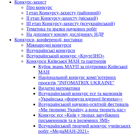
Конкурс-захист
Про конкурс
І етап Конкурсу-захисту (районний)
ІІ етап Конкурсу-захисту (міський)
ІІІ етап Конкурсу-захисту (всеукраїнський)
Тематика та зразки наукових робіт
На допомогу юному досліднику. НДР
Конкурси, конференції, виставки
Міжнародні конкурси
Всеукраїнські конкурси
Всеукраїнський конкурс «КрутеЗНО»
Конкурси Київської МАН та партнерів
Кубок знань МАУП за підтримки Київської
МАН
Національний конкурс комп’ютерних
проєктів "INFOMATRIX UKRAINE"
Видатні математики
Всеукраїнський конкурс есе та малюнків
«Українська «формула ядерної безпеки»»
Всеукраїнський науково-освітній фестиваль
«Ми творимо Україну, а вона творить нас»
Конкурс есе «Київ у творах зарубіжних
письменників та в іноземних ЗМІ»
Всеукраїнський творчий конкурс учнівських
робіт «МедіаМАН-2021»