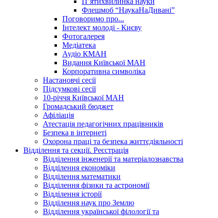
П’ятихвилинка науки
Флешмоб “НаукаНаДивані”
Поговоримо про...
Інтелект молоді - Києву
Фотогалерея
Медіатека
Аудіо КМАН
Видання Київської МАН
Корпоративна символіка
Настановчі сесії
Підсумкові сесії
10-річчя Київської МАН
Громадський бюджет
Афіліація
Атестація педагогічних працівників
Безпека в інтернеті
Охорона праці та безпека життєдіяльності
Відділення та секції. Реєстрація
Відділення інженерії та матеріалознавства
Відділення економіки
Відділення математики
Відділення фізики та астрономії
Відділення історії
Відділення наук про Землю
Відділення української філології та