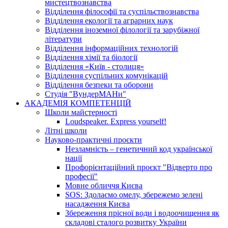
мистецтвознавства
Відділення філософії та суспільствознавства
Відділення екології та аграрних наук
Відділення іноземної філології та зарубіжної
літератури
Відділення інформаційних технологій
Відділення хімії та біології
Відділення «Київ - столиця»
Відділення суспільних комунікацій
Відділення безпеки та оборони
Студія "ВундерМАНи"
АКАДЕМІЯ КОМПЕТЕНЦІЙ
Школи майстерності
Loudspeaker. Express yourself!
Літні школи
Науково-практичні проєкти
Незламність – генетичний код української
нації
Профорієнтаційний проєкт "Відверто про
професії"
Мовне обличчя Києва
SOS: Здолаємо омелу, збережемо зелені
насадження Києва
Збереження прісної води і водоочищення як
складові сталого розвитку України