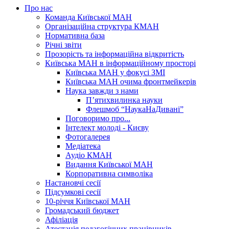
Про нас
Команда Київської МАН
Організаційна структура КМАН
Нормативна база
Річні звіти
Прозорість та інформаційна відкритість
Київська МАН в інформаційному просторі
Київська МАН у фокусі ЗМІ
Київська МАН очима фронтмейкерів
Наука завжди з нами
П’ятихвилинка науки
Флешмоб “НаукаНаДивані”
Поговоримо про...
Інтелект молоді - Києву
Фотогалерея
Медіатека
Аудіо КМАН
Видання Київської МАН
Корпоративна символіка
Настановчі сесії
Підсумкові сесії
10-річчя Київської МАН
Громадський бюджет
Афіліація
Атестація педагогічних працівників