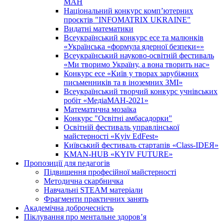
МАН
Національний конкурс комп’ютерних
проєктів "INFOMATRIX UKRAINE"
Видатні математики
Всеукраїнський конкурс есе та малюнків
«Українська «формула ядерної безпеки»»
Всеукраїнський науково-освітній фестиваль
«Ми творимо Україну, а вона творить нас»
Конкурс есе «Київ у творах зарубіжних
письменників та в іноземних ЗМІ»
Всеукраїнський творчий конкурс учнівських
робіт «МедіаМАН-2021»
Математична мозаїка
Конкурс "Освітні амбасадорки"
Освітній фестиваль управлінської
майстерності «Kyiv EdFest»
Київський фестиваль стартапів «Class-IDEЯ»
KMAN-HUB «KYIV FUTURE»
Пропозиції для педагогів
Підвищення професійної майстерності
Методична скарбничка
Навчальні STEAM матеріали
Фрагменти практичних занять
Академічна доброчесність
Піклування про ментальне здоровʼя