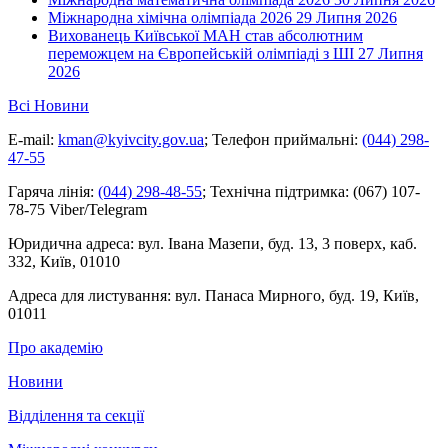
Міжнародна хімічна олімпіада 2026
29 Липня 2026
Вихованець Київської МАН став абсолютним
переможцем на Європейській олімпіаді з ШІ
27 Липня
2026
Всі Новини
E-mail:
kman@kyivcity.gov.ua
;
Телефон приймальні:
(044) 298-
47-55
Гаряча лінія:
(044) 298-48-55
;
Технічна підтримка:
(067) 107-
78-75 Viber/Telegram
Юридична адреса:
вул. Івана Мазепи, буд. 13, 3 поверх, каб.
332, Київ, 01010
Адреса для листування:
вул. Панаса Мирного, буд. 19, Київ,
01011
Про академію
Новини
Відділення та секції