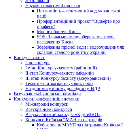
Літні школи
Науково-практичні проєкти
Незламність – генетичний код української
нації
Профорієнтаційний проєкт "Відверто про
професії"
Мовне обличчя Києва
SOS: Здолаємо омелу, збережемо зелені
насадження Києва
Збереження прісної води і водоочищення як
складові сталого розвитку України
Конкурс-захист
Про конкурс
І етап Конкурсу-захисту (районний)
ІІ етап Конкурсу-захисту (міський)
ІІІ етап Конкурсу-захисту (всеукраїнський)
Тематика та зразки наукових робіт
На допомогу юному досліднику. НДР
Всеукраїнські учнівські олімпіади
Конкурси, конференції, виставки
Міжнародні конкурси
Всеукраїнські конкурси
Всеукраїнський конкурс «КрутеЗНО»
Конкурси Київської МАН та партнерів
Кубок знань МАУП за підтримки Київської