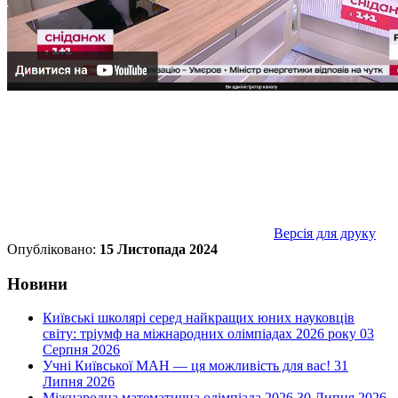
Версія для друку
Опубліковано:
15 Листопада 2024
Новини
Київські школярі серед найкращих юних науковців
світу: тріумф на міжнародних олімпіадах 2026 року
03
Серпня 2026
Учні Київської МАН — ця можливість для вас!
31
Липня 2026
Міжнародна математична олімпіада 2026
30 Липня 2026