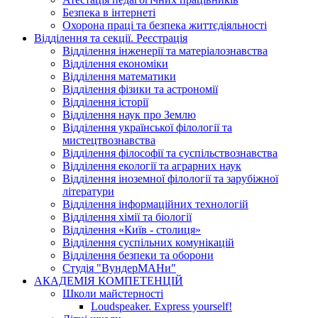
Безпека в інтернеті
Охорона праці та безпека життєдіяльності
Відділення та секції. Реєстрація
Відділення інженерії та матеріалознавства
Відділення економіки
Відділення математики
Відділення фізики та астрономії
Відділення історії
Відділення наук про Землю
Відділення української філології та
мистецтвознавства
Відділення філософії та суспільствознавства
Відділення екології та аграрних наук
Відділення іноземної філології та зарубіжної
літератури
Відділення інформаційних технологій
Відділення хімії та біології
Відділення «Київ - столиця»
Відділення суспільних комунікацій
Відділення безпеки та оборони
Студія "ВундерМАНи"
АКАДЕМІЯ КОМПЕТЕНЦІЙ
Школи майстерності
Loudspeaker. Express yourself!