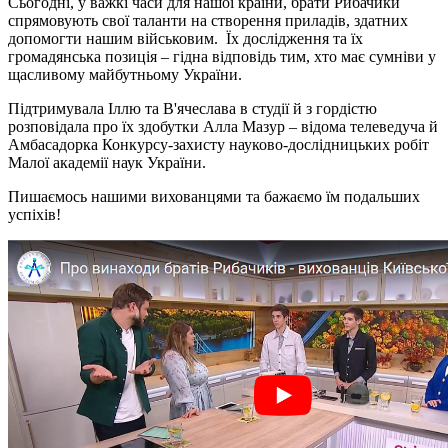
Сьогодні, у важкі часи для нашої країни, брати Рибачики
спрямовують свої таланти на створення приладів, здатних
допомогти нашим військовим. Їх дослідження та їх
громадянська позиція ‒ гідна відповідь тим, хто має сумніви у
щасливому майбутньому України.
Підтримувала Іллю та В'ячеслава в студії й з гордістю
розповідала про їх здобутки Алла Мазур ‒ відома телеведуча й
Амбасадорка Конкурсу-захисту науково-дослідницьких робіт
Малої академії наук України.
Пишаємось нашими вихованцями та бажаємо їм подальших
успіхів!