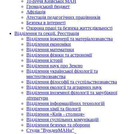
10-річчя Київської МАН
Громадський бюджет
Афіліація
Атестація педагогічних працівників
Безпека в інтернеті
Охорона праці та безпека життєдіяльності
Відділення та секції. Реєстрація
Відділення інженерії та матеріалознавства
Відділення економіки
Відділення математики
Відділення фізики та астрономії
Відділення історії
Відділення наук про Землю
Відділення української філології та
мистецтвознавства
Відділення філософії та суспільствознавства
Відділення екології та аграрних наук
Відділення іноземної філології та зарубіжної
літератури
Відділення інформаційних технологій
Відділення хімії та біології
Відділення «Київ - столиця»
Відділення суспільних комунікацій
Відділення безпеки та оборони
Студія "ВундерМАНи"