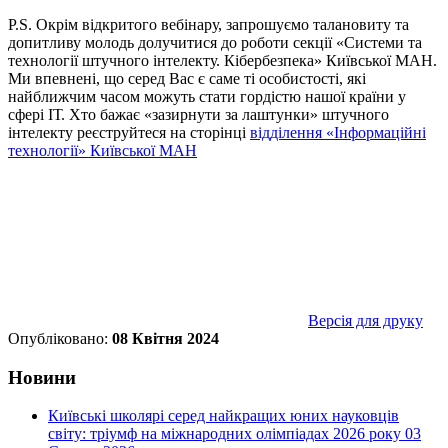
P.S. Окрім відкритого вебінару, запрошуємо талановиту та
допитливу молодь долучитися до роботи секції «Системи та
технології штучного інтелекту. Кібербезпека» Київської МАН.
Ми впевнені, що серед Вас є саме ті особистості, які
найближчим часом можуть стати гордістю нашої країни у
сфері ІТ. Хто бажає «зазирнути за лаштунки» штучного
інтелекту реєструйтеся на сторінці
відділення «Інформаційні
технології» Київської МАН
Версія для друку
Опубліковано:
08 Квітня 2024
Новини
Київські школярі серед найкращих юних науковців
світу: тріумф на міжнародних олімпіадах 2026 року
03