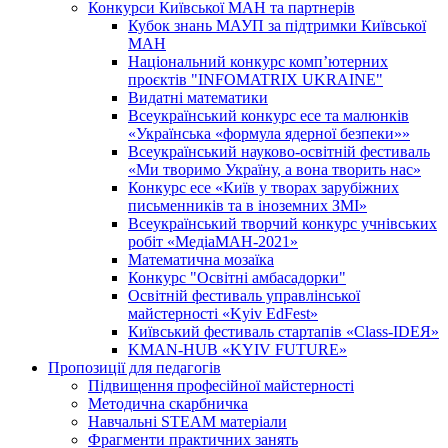
Конкурси Київської МАН та партнерів
Кубок знань МАУП за підтримки Київської
МАН
Національний конкурс комп’ютерних
проєктів "INFOMATRIX UKRAINE"
Видатні математики
Всеукраїнський конкурс есе та малюнків
«Українська «формула ядерної безпеки»»
Всеукраїнський науково-освітній фестиваль
«Ми творимо Україну, а вона творить нас»
Конкурс есе «Київ у творах зарубіжних
письменників та в іноземних ЗМІ»
Всеукраїнський творчий конкурс учнівських
робіт «МедіаМАН-2021»
Математична мозаїка
Конкурс "Освітні амбасадорки"
Освітній фестиваль управлінської
майстерності «Kyiv EdFest»
Київський фестиваль стартапів «Class-IDEЯ»
KMAN-HUB «KYIV FUTURE»
Пропозиції для педагогів
Підвищення професійної майстерності
Методична скарбничка
Навчальні STEAM матеріали
Фрагменти практичних занять