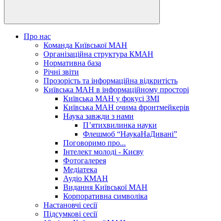
Про нас
Команда Київської МАН
Організаційна структура КМАН
Нормативна база
Річні звіти
Прозорість та інформаційна відкритість
Київська МАН в інформаційному просторі
Київська МАН у фокусі ЗМІ
Київська МАН очима фронтмейкерів
Наука завжди з нами
П’ятихвилинка науки
Флешмоб “НаукаНаДивані”
Поговоримо про...
Інтелект молоді - Києву
Фотогалерея
Медіатека
Аудіо КМАН
Видання Київської МАН
Корпоративна символіка
Настановчі сесії
Підсумкові сесії