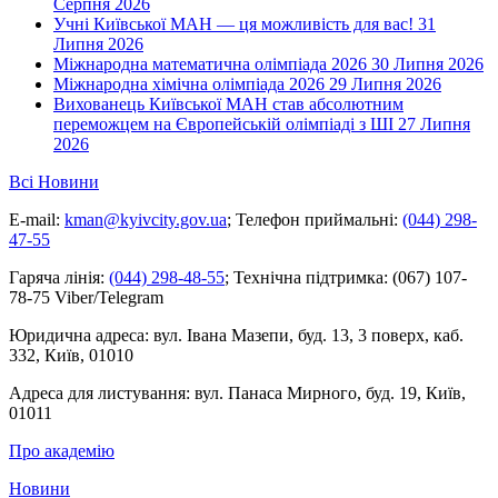
Серпня 2026
Учні Київської МАН — ця можливість для вас!
31
Липня 2026
Міжнародна математична олімпіада 2026
30 Липня 2026
Міжнародна хімічна олімпіада 2026
29 Липня 2026
Вихованець Київської МАН став абсолютним
переможцем на Європейській олімпіаді з ШІ
27 Липня
2026
Всі Новини
E-mail:
kman@kyivcity.gov.ua
;
Телефон приймальні:
(044) 298-
47-55
Гаряча лінія:
(044) 298-48-55
;
Технічна підтримка:
(067) 107-
78-75 Viber/Telegram
Юридична адреса:
вул. Івана Мазепи, буд. 13, 3 поверх, каб.
332, Київ, 01010
Адреса для листування:
вул. Панаса Мирного, буд. 19, Київ,
01011
Про академію
Новини