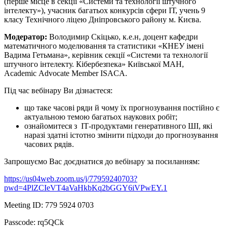
(перше місце в секції «Системи та технології штучного
інтелекту»), учасник багатьох конкурсів сфери ІТ, учень 9
класу Технічного ліцею Дніпровського району м. Києва.
Модератор:
Володимир Скіцько, к.е.н, доцент кафедри
математичного моделювання та статистики «КНЕУ імені
Вадима Гетьмана», керівник секції «Системи та технології
штучного інтелекту. Кібербезпека» Київської МАН,
Academic Advocate Member ISACA.
Під час вебінару Ви дізнаєтеся:
що таке часові ряди й чому їх прогнозування постійно є
актуальною темою багатьох наукових робіт;
ознайомитеся з ІТ-продуктами генеративного ШІ, які
наразі здатні істотно змінити підходи до прогнозування
часових рядів.
Запрошуємо Вас доєднатися до вебінару за посиланням:
https://us04web.zoom.us/j/77959240703?
pwd=4PlZCIeVT4aVaHkbKq2bGGY6iVPwEY.1
Meeting ID: 779 5924 0703
Passcode: rq5QCk