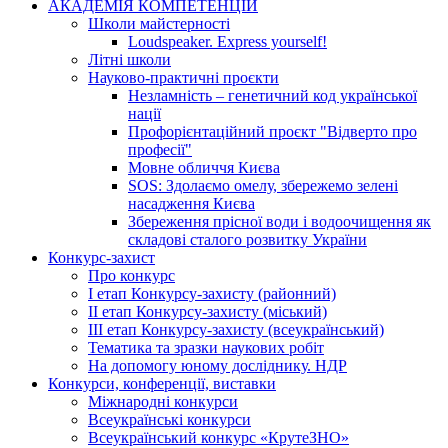
АКАДЕМІЯ КОМПЕТЕНЦІЙ
Школи майстерності
Loudspeaker. Express yourself!
Літні школи
Науково-практичні проєкти
Незламність – генетичний код української
нації
Профорієнтаційний проєкт "Відверто про
професії"
Мовне обличчя Києва
SOS: Здолаємо омелу, збережемо зелені
насадження Києва
Збереження прісної води і водоочищення як
складові сталого розвитку України
Конкурс-захист
Про конкурс
І етап Конкурсу-захисту (районний)
ІІ етап Конкурсу-захисту (міський)
ІІІ етап Конкурсу-захисту (всеукраїнський)
Тематика та зразки наукових робіт
На допомогу юному досліднику. НДР
Конкурси, конференції, виставки
Міжнародні конкурси
Всеукраїнські конкурси
Всеукраїнський конкурс «КрутеЗНО»