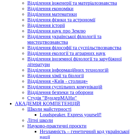
Відділення інженерії та матеріалознавства
Відділення економіки
Відділення математики
Відділення фізики та астрономії
Відділення історії
Відділення наук про Землю
Відділення української філології та
мистецтвознавства
Відділення філософії та суспільствознавства
Відділення екології та аграрних наук
Відділення іноземної філології та зарубіжної
літератури
Відділення інформаційних технологій
Відділення хімії та біології
Відділення «Київ - столиця»
Відділення суспільних комунікацій
Відділення безпеки та оборони
Студія "ВундерМАНи"
АКАДЕМІЯ КОМПЕТЕНЦІЙ
Школи майстерності
Loudspeaker. Express yourself!
Літні школи
Науково-практичні проєкти
Незламність – генетичний код української
нації