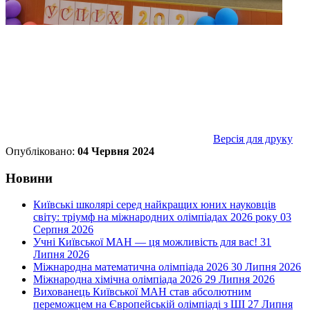
Версія для друку
Опубліковано:
04 Червня 2024
Новини
Київські школярі серед найкращих юних науковців
світу: тріумф на міжнародних олімпіадах 2026 року
03
Серпня 2026
Учні Київської МАН — ця можливість для вас!
31
Липня 2026
Міжнародна математична олімпіада 2026
30 Липня 2026
Міжнародна хімічна олімпіада 2026
29 Липня 2026
Вихованець Київської МАН став абсолютним
переможцем на Європейській олімпіаді з ШІ
27 Липня