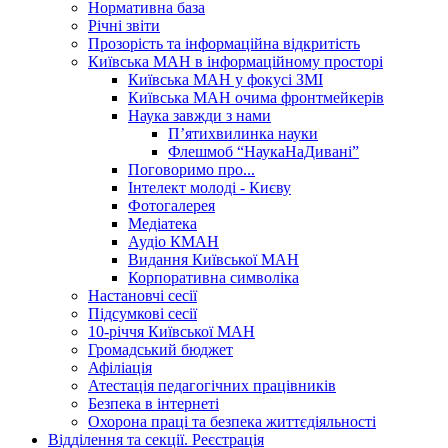
Нормативна база
Річні звіти
Прозорість та інформаційна відкритість
Київська МАН в інформаційному просторі
Київська МАН у фокусі ЗМІ
Київська МАН очима фронтмейкерів
Наука завжди з нами
П’ятихвилинка науки
Флешмоб “НаукаНаДивані”
Поговоримо про...
Інтелект молоді - Києву
Фотогалерея
Медіатека
Аудіо КМАН
Видання Київської МАН
Корпоративна символіка
Настановчі сесії
Підсумкові сесії
10-річчя Київської МАН
Громадський бюджет
Афіліація
Атестація педагогічних працівників
Безпека в інтернеті
Охорона праці та безпека життєдіяльності
Відділення та секції. Реєстрація