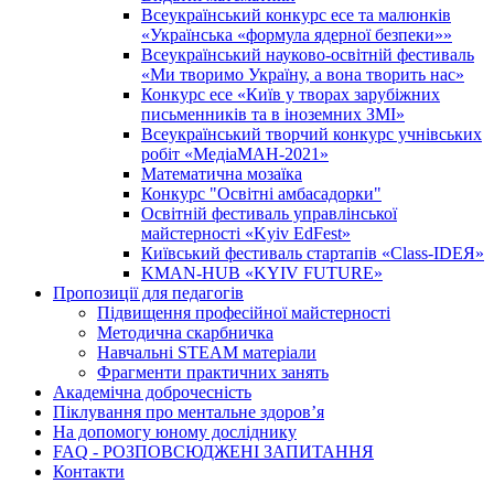
Всеукраїнський конкурс есе та малюнків
«Українська «формула ядерної безпеки»»
Всеукраїнський науково-освітній фестиваль
«Ми творимо Україну, а вона творить нас»
Конкурс есе «Київ у творах зарубіжних
письменників та в іноземних ЗМІ»
Всеукраїнський творчий конкурс учнівських
робіт «МедіаМАН-2021»
Математична мозаїка
Конкурс "Освітні амбасадорки"
Освітній фестиваль управлінської
майстерності «Kyiv EdFest»
Київський фестиваль стартапів «Class-IDEЯ»
KMAN-HUB «KYIV FUTURE»
Пропозиції для педагогів
Підвищення професійної майстерності
Методична скарбничка
Навчальні STEAM матеріали
Фрагменти практичних занять
Академічна доброчесність
Піклування про ментальне здоровʼя
На допомогу юному досліднику
FAQ - РОЗПОВСЮДЖЕНІ ЗАПИТАННЯ
Контакти