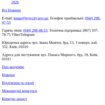
2026
Всі Новини
E-mail:
kman@kyivcity.gov.ua
;
Телефон приймальні:
(044) 298-
47-55
Гаряча лінія:
(044) 298-48-55
;
Технічна підтримка:
(067) 107-
78-75 Viber/Telegram
Юридична адреса:
вул. Івана Мазепи, буд. 13, 3 поверх, каб.
332, Київ, 01010
Адреса для листування:
вул. Панаса Мирного, буд. 19, Київ,
01011
Про академію
Новини
Відділення та секції
Міжнародні конкурси
Конкурс-захист