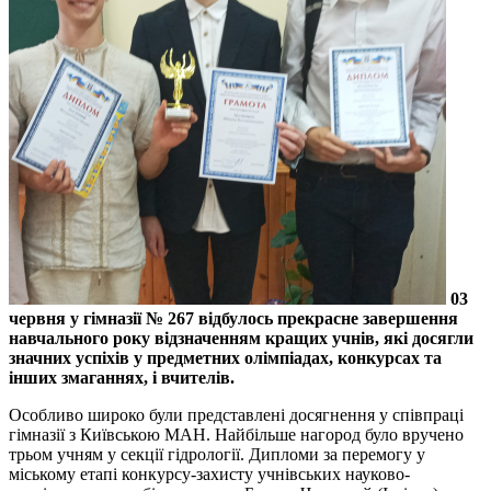
03
червня у гімназії № 267 відбулось прекрасне завершення
навчального року відзначенням кращих учнів, які досягли
значних успіхів у предметних олімпіадах, конкурсах та
інших змаганнях, і вчителів.
Особливо широко були представлені досягнення у співпраці
гімназії з Київською МАН. Найбільше нагород було вручено
трьом учням у секції гідрології. Дипломи за перемогу у
міському етапі конкурсу-захисту учнівських науково-