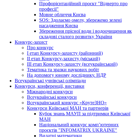
Профорієнтаційний проєкт "Відверто про
професії"
Мовне обличчя Києва
SOS: Здолаємо омелу, збережемо зелені
насадження Києва
Збереження прісної води і водоочищення як
складові сталого розвитку України
Конкурс-захист
Про конкурс
І етап Конкурсу-захисту (районний)
ІІ етап Конкурсу-захисту (міський)
ІІІ етап Конкурсу-захисту (всеукраїнський)
Тематика та зразки наукових робіт
На допомогу юному досліднику. НДР
Всеукраїнські учнівські олімпіади
Конкурси, конференції, виставки
Міжнародні конкурси
Всеукраїнські конкурси
Всеукраїнський конкурс «КрутеЗНО»
Конкурси Київської МАН та партнерів
Кубок знань МАУП за підтримки Київської
МАН
Національний конкурс комп’ютерних
проєктів "INFOMATRIX UKRAINE"
Видатні математики