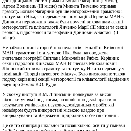
дослідницьких робіт отримали Богдан Чагарний (І місце),
Артем Волинець (III місце) та Микита Ткаченко отримав
грамоту. Богдан Чагарний був ще нагороджений грамотою і
статуеткою Ніка, як переможець номінації «Перлина МАН».
Дипломи переможців також були вручені вихованкам секції
метеорології та кліматології Янченко Марії (III місце) та секції
геології, гідрогеології та геофізики Донцовій Анастасії (II
місце).
Не забули організатори й про педагогів гімназії та Київської
МАН: грамотою і статуеткою Ніка була нагороджена
вчителька географії Світлана Миколаївна Рябих. Керівник
секції гідрології Київської МАН В’ячеслав Миколайович
Ліпінський отримав грамоту та статуетку Ніка за перемогу у
номінації «Творці наукового іміджу». Було висловлено також
подяку керівниці секції метеорології та кліматології відділення
наук про Землю В.О. Рудій.
У своєму виступі В.М. Ліпінський подякував за високі
відзнаки учням і педагогам, розповів про деякі практичні
результати учнівських науково-дослідницьких робіт, які
незабаром будуть використані міською владою при
впорядкуванні та збереженні природних об’єктів столиці.
Це свято співпраці шкільної та позашкільної освіти у гімназії
№ 267 надовго запам’ятається його учасникам!