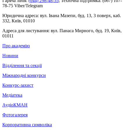
Гаряча лінія:
(044) 298-48-55
;
Технічна підтримка:
(067) 107-
78-75 Viber/Telegram
Юридична адреса:
вул. Івана Мазепи, буд. 13, 3 поверх, каб.
332, Київ, 01010
Адреса для листування:
вул. Панаса Мирного, буд. 19, Київ,
01011
Про академію
Новини
Відділення та секції
Міжнародні конкурси
Конкурс-захист
Медіатека
АудіоКМАН
Фотогалерея
Корпоративна символіка