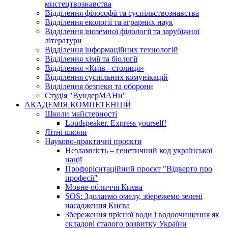
мистецтвознавства
Відділення філософії та суспільствознавства
Відділення екології та аграрних наук
Відділення іноземної філології та зарубіжної
літератури
Відділення інформаційних технологій
Відділення хімії та біології
Відділення «Київ - столиця»
Відділення суспільних комунікацій
Відділення безпеки та оборони
Студія "ВундерМАНи"
АКАДЕМІЯ КОМПЕТЕНЦІЙ
Школи майстерності
Loudspeaker. Express yourself!
Літні школи
Науково-практичні проєкти
Незламність – генетичний код української
нації
Профорієнтаційний проєкт "Відверто про
професії"
Мовне обличчя Києва
SOS: Здолаємо омелу, збережемо зелені
насадження Києва
Збереження прісної води і водоочищення як
складові сталого розвитку України