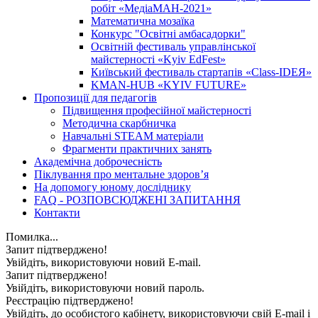
робіт «МедіаМАН-2021»
Математична мозаїка
Конкурс "Освітні амбасадорки"
Освітній фестиваль управлінської
майстерності «Kyiv EdFest»
Київський фестиваль стартапів «Class-IDEЯ»
KMAN-HUB «KYIV FUTURE»
Пропозиції для педагогів
Підвищення професійної майстерності
Методична скарбничка
Навчальні STEAM матеріали
Фрагменти практичних занять
Академічна доброчесність
Піклування про ментальне здоровʼя
На допомогу юному досліднику
FAQ - РОЗПОВСЮДЖЕНІ ЗАПИТАННЯ
Контакти
Помилка...
Запит підтверджено!
Увійдіть, використовуючи новий E-mail.
Запит підтверджено!
Увійдіть, використовуючи новий пароль.
Реєстрацію підтверджено!
Увійдіть, до особистого кабінету, використовуючи свій E-mail і