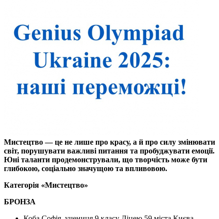
Мистецтво — це не лише про красу, а й про силу змінювати
світ, порушувати важливі питання та пробуджувати емоції.
Юні таланти продемонстрували, що творчість може бути
глибокою, соціально значущою та впливовою.
Категорія «Мистецтво»
БРОНЗА
Коба Софія, учениця 9 класу Ліцею 59 міста Києва,