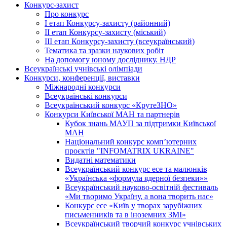
Конкурс-захист
Про конкурс
І етап Конкурсу-захисту (районний)
ІІ етап Конкурсу-захисту (міський)
ІІІ етап Конкурсу-захисту (всеукраїнський)
Тематика та зразки наукових робіт
На допомогу юному досліднику. НДР
Всеукраїнські учнівські олімпіади
Конкурси, конференції, виставки
Міжнародні конкурси
Всеукраїнські конкурси
Всеукраїнський конкурс «КрутеЗНО»
Конкурси Київської МАН та партнерів
Кубок знань МАУП за підтримки Київської
МАН
Національний конкурс комп’ютерних
проєктів "INFOMATRIX UKRAINE"
Видатні математики
Всеукраїнський конкурс есе та малюнків
«Українська «формула ядерної безпеки»»
Всеукраїнський науково-освітній фестиваль
«Ми творимо Україну, а вона творить нас»
Конкурс есе «Київ у творах зарубіжних
письменників та в іноземних ЗМІ»
Всеукраїнський творчий конкурс учнівських