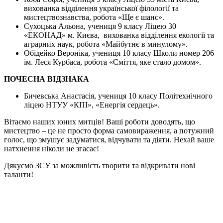
вихованка відділення української філології та
мистецтвознавства, робота «Ще є шанс».
Сухоцька Альона, учениця 9 класу Ліцею 30
«ЕКОНАД» м. Києва, вихованка відділення екології та
аграрних наук, робота «Майбутнє в минулому».
Обідейко Вероніка, учениця 10 класу Школи номер 206
ім. Леся Курбаса, робота «Сміття, яке стало домом».
ПОЧЕСНА ВІДЗНАКА
Бичевська Анастасія, учениця 10 класу Політехнічного
ліцею НТУУ «КПІ», «Енергія сердець».
Вітаємо наших юних митців! Ваші роботи доводять, що
мистецтво – це не просто форма самовираження, а потужний
голос, що змушує задуматися, відчувати та діяти. Нехай ваше
натхнення ніколи не згасає!
Дякуємо ЗСУ за можливість творити та відкривати нові
таланти!