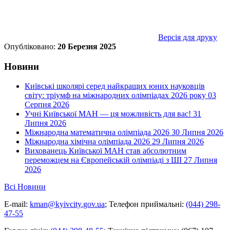
Версія для друку
Опубліковано:
20 Березня 2025
Новини
Київські школярі серед найкращих юних науковців
світу: тріумф на міжнародних олімпіадах 2026 року
03
Серпня 2026
Учні Київської МАН — ця можливість для вас!
31
Липня 2026
Міжнародна математична олімпіада 2026
30 Липня 2026
Міжнародна хімічна олімпіада 2026
29 Липня 2026
Вихованець Київської МАН став абсолютним
переможцем на Європейській олімпіаді з ШІ
27 Липня
2026
Всі Новини
E-mail:
kman@kyivcity.gov.ua
;
Телефон приймальні:
(044) 298-
47-55