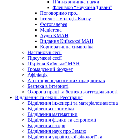
П’ятихвилинка науки
Флешмоб “НаукаНаДивані”
Поговоримо про...
Інтелект молоді - Києву
Фотогалерея
Медіатека
Аудіо КМАН
Видання Київської МАН
Корпоративна символіка
Настановчі сесії
Підсумкові сесії
10-річчя Київської МАН
Громадський бюджет
Афіліація
Атестація педагогічних працівників
Безпека в інтернеті
Охорона праці та безпека життєдіяльності
Відділення та секції. Реєстрація
Відділення інженерії та матеріалознавства
Відділення економіки
Відділення математики
Відділення фізики та астрономії
Відділення історії
Відділення наук про Землю
Відділення української філології та