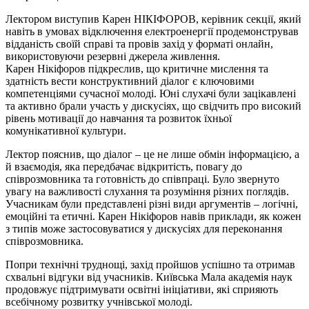
Лектором виступив Карен НІКІФОРОВ, керівник секції, який
навіть в умовах відключення електроенергії продемонстрував
відданість своїй справі та провів захід у форматі онлайн,
використовуючи резервні джерела живлення.
Карен Нікіфоров підкреслив, що критичне мислення та
здатність вести конструктивний діалог є ключовими
компетенціями сучасної молоді. Юні слухачі були зацікавлені
та активно брали участь у дискусіях, що свідчить про високий
рівень мотивації до навчання та розвиток їхньої
комунікативної культури.
Лектор пояснив, що діалог – це не лише обмін інформацією, а
й взаємодія, яка передбачає відкритість, повагу до
співрозмовника та готовність до співпраці. Було звернуто
увагу на важливості слухання та розуміння різних поглядів.
Учасникам були представлені різні види аргументів – логічні,
емоційні та етичні. Карен Нікіфоров навів приклади, як кожен
з типів може застосовуватися у дискусіях для переконання
співрозмовника.
Попри технічні труднощі, захід пройшов успішно та отримав
схвальні відгуки від учасників. Київська Мала академія наук
продовжує підтримувати освітні ініціативи, які сприяють
всебічному розвитку учнівської молоді.