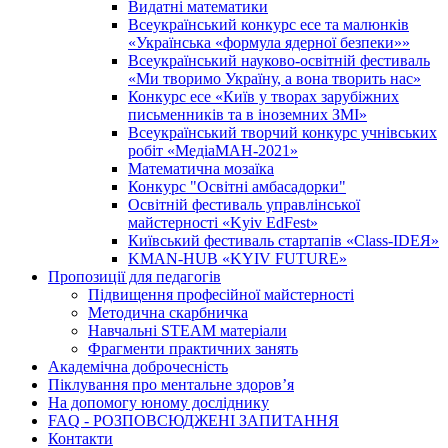
Видатні математики
Всеукраїнський конкурс есе та малюнків
«Українська «формула ядерної безпеки»»
Всеукраїнський науково-освітній фестиваль
«Ми творимо Україну, а вона творить нас»
Конкурс есе «Київ у творах зарубіжних
письменників та в іноземних ЗМІ»
Всеукраїнський творчий конкурс учнівських
робіт «МедіаМАН-2021»
Математична мозаїка
Конкурс "Освітні амбасадорки"
Освітній фестиваль управлінської
майстерності «Kyiv EdFest»
Київський фестиваль стартапів «Class-IDEЯ»
KMAN-HUB «KYIV FUTURE»
Пропозиції для педагогів
Підвищення професійної майстерності
Методична скарбничка
Навчальні STEAM матеріали
Фрагменти практичних занять
Академічна доброчесність
Піклування про ментальне здоровʼя
На допомогу юному досліднику
FAQ - РОЗПОВСЮДЖЕНІ ЗАПИТАННЯ
Контакти