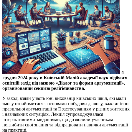
4
грудня 2024 року в Київській Малій академії наук відбувся
освітній захід під назвою «Діалог та форми аргументації»,
організований секцією релігієзнавства.
У заході взяли участь юні вихованці київських шкіл, які мали
змогу ознайомитися з основами побудови діалогу, важливістю
правильної аргументації та її застосуванням у різних життєвих
і навчальних ситуаціях. Лекція супроводжувалася
інтерактивними завданнями, що дозволили учасникам
поглибити свої знання та відпрацювати навички аргументації
на практиці.