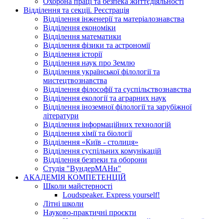
Охорона праці та безпека життєдіяльності
Відділення та секції. Реєстрація
Відділення інженерії та матеріалознавства
Відділення економіки
Відділення математики
Відділення фізики та астрономії
Відділення історії
Відділення наук про Землю
Відділення української філології та
мистецтвознавства
Відділення філософії та суспільствознавства
Відділення екології та аграрних наук
Відділення іноземної філології та зарубіжної
літератури
Відділення інформаційних технологій
Відділення хімії та біології
Відділення «Київ - столиця»
Відділення суспільних комунікацій
Відділення безпеки та оборони
Студія "ВундерМАНи"
АКАДЕМІЯ КОМПЕТЕНЦІЙ
Школи майстерності
Loudspeaker. Express yourself!
Літні школи
Науково-практичні проєкти