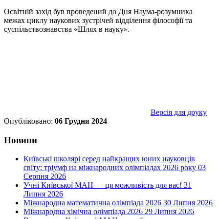
Освітній захід був проведений до Дня Наума-розумника
межах циклу наукових зустрічей відділення філософії та
суспільствознавства «Шлях в науку».
Версія для друку
Опубліковано:
06 Грудня 2024
Новини
Київські школярі серед найкращих юних науковців
світу: тріумф на міжнародних олімпіадах 2026 року
03
Серпня 2026
Учні Київської МАН — ця можливість для вас!
31
Липня 2026
Міжнародна математична олімпіада 2026
30 Липня 2026
Міжнародна хімічна олімпіада 2026
29 Липня 2026