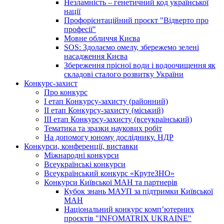
Незламність – генетичний код української
нації
Профорієнтаційний проєкт "Відверто про
професії"
Мовне обличчя Києва
SOS: Здолаємо омелу, збережемо зелені
насадження Києва
Збереження прісної води і водоочищення як
складові сталого розвитку України
Конкурс-захист
Про конкурс
І етап Конкурсу-захисту (районний)
ІІ етап Конкурсу-захисту (міський)
ІІІ етап Конкурсу-захисту (всеукраїнський)
Тематика та зразки наукових робіт
На допомогу юному досліднику. НДР
Конкурси, конференції, виставки
Міжнародні конкурси
Всеукраїнські конкурси
Всеукраїнський конкурс «КрутеЗНО»
Конкурси Київської МАН та партнерів
Кубок знань МАУП за підтримки Київської
МАН
Національний конкурс комп’ютерних
проєктів "INFOMATRIX UKRAINE"