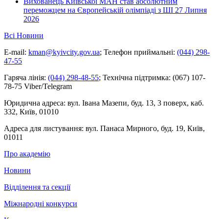
Вихованець Київської МАН став абсолютним
переможцем на Європейській олімпіаді з ШІ
27 Липня
2026
Всі Новини
E-mail:
kman@kyivcity.gov.ua
;
Телефон приймальні:
(044) 298-
47-55
Гаряча лінія:
(044) 298-48-55
;
Технічна підтримка:
(067) 107-
78-75 Viber/Telegram
Юридична адреса:
вул. Івана Мазепи, буд. 13, 3 поверх, каб.
332, Київ, 01010
Адреса для листування:
вул. Панаса Мирного, буд. 19, Київ,
01011
Про академію
Новини
Відділення та секції
Міжнародні конкурси