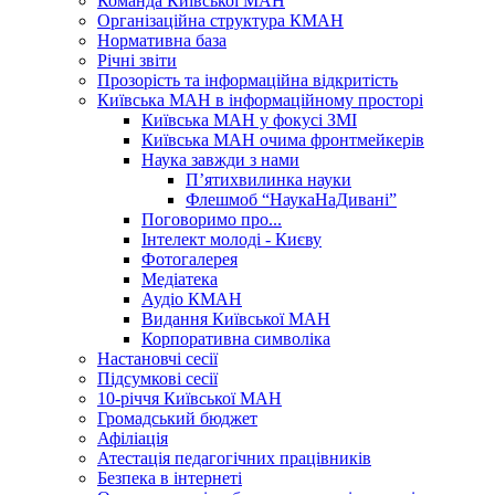
Команда Київської МАН
Організаційна структура КМАН
Нормативна база
Річні звіти
Прозорість та інформаційна відкритість
Київська МАН в інформаційному просторі
Київська МАН у фокусі ЗМІ
Київська МАН очима фронтмейкерів
Наука завжди з нами
П’ятихвилинка науки
Флешмоб “НаукаНаДивані”
Поговоримо про...
Інтелект молоді - Києву
Фотогалерея
Медіатека
Аудіо КМАН
Видання Київської МАН
Корпоративна символіка
Настановчі сесії
Підсумкові сесії
10-річчя Київської МАН
Громадський бюджет
Афіліація
Атестація педагогічних працівників
Безпека в інтернеті