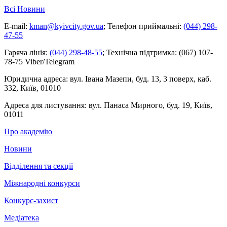
Всі Новини
E-mail:
kman@kyivcity.gov.ua
;
Телефон приймальні:
(044) 298-
47-55
Гаряча лінія:
(044) 298-48-55
;
Технічна підтримка:
(067) 107-
78-75 Viber/Telegram
Юридична адреса:
вул. Івана Мазепи, буд. 13, 3 поверх, каб.
332, Київ, 01010
Адреса для листування:
вул. Панаса Мирного, буд. 19, Київ,
01011
Про академію
Новини
Відділення та секції
Міжнародні конкурси
Конкурс-захист
Медіатека