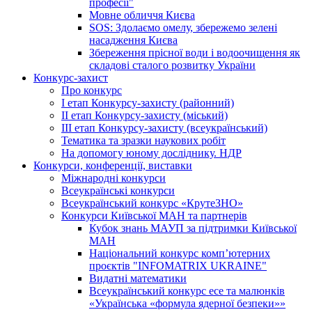
професії"
Мовне обличчя Києва
SOS: Здолаємо омелу, збережемо зелені
насадження Києва
Збереження прісної води і водоочищення як
складові сталого розвитку України
Конкурс-захист
Про конкурс
І етап Конкурсу-захисту (районний)
ІІ етап Конкурсу-захисту (міський)
ІІІ етап Конкурсу-захисту (всеукраїнський)
Тематика та зразки наукових робіт
На допомогу юному досліднику. НДР
Конкурси, конференції, виставки
Міжнародні конкурси
Всеукраїнські конкурси
Всеукраїнський конкурс «КрутеЗНО»
Конкурси Київської МАН та партнерів
Кубок знань МАУП за підтримки Київської
МАН
Національний конкурс комп’ютерних
проєктів "INFOMATRIX UKRAINE"
Видатні математики
Всеукраїнський конкурс есе та малюнків
«Українська «формула ядерної безпеки»»