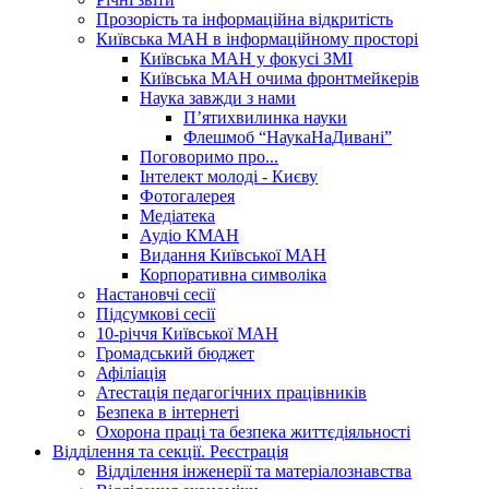
Прозорість та інформаційна відкритість
Київська МАН в інформаційному просторі
Київська МАН у фокусі ЗМІ
Київська МАН очима фронтмейкерів
Наука завжди з нами
П’ятихвилинка науки
Флешмоб “НаукаНаДивані”
Поговоримо про...
Інтелект молоді - Києву
Фотогалерея
Медіатека
Аудіо КМАН
Видання Київської МАН
Корпоративна символіка
Настановчі сесії
Підсумкові сесії
10-річчя Київської МАН
Громадський бюджет
Афіліація
Атестація педагогічних працівників
Безпека в інтернеті
Охорона праці та безпека життєдіяльності
Відділення та секції. Реєстрація
Відділення інженерії та матеріалознавства