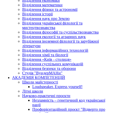
Відділення економіки
Відділення математики
Відділення фізики та астрономії
Відділення історії
Відділення наук про Землю
Відділення української філології та
мистецтвознавства
Відділення філософії та суспільствознавства
Відділення екології та аграрних наук
Відділення іноземної філології та зарубіжної
літератури
Відділення інформаційних технологій
Відділення хімії та біології
Відділення «Київ - столиця»
Відділення суспільних комунікацій
Відділення безпеки та оборони
Студія "ВундерМАНи"
АКАДЕМІЯ КОМПЕТЕНЦІЙ
Школи майстерності
Loudspeaker. Express yourself!
Літні школи
Науково-практичні проєкти
Незламність – генетичний код української
нації
Профорієнтаційний проєкт "Відверто про