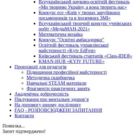
Всеукраїнський науково-освітній фестиваль
«Ми творимо Україну, а вона творить нас»
Конкурс есе «Київ у творах зарубіжних
письменників та в іноземних ЗМІ»
Всеукраїнський творчий конкурс учнівських
робіт «МедіаМАН-2021»
Математична мозаїка
Конкурс "Освітні амбасадорки"
Освітній фестиваль управлінської
майстерності «Kyiv EdFest»
Київський фестиваль стартапів «Class-IDEЯ»
KMAN-HUB «KYIV FUTURE»
Пропозиції для педагогів
Підвищення професійної майстерності
Методична скарбничка
Навчальні STEAM матеріали
Фрагменти практичних занять
Академічна доброчесність
Піклування про ментальне здоровʼя
На допомогу юному досліднику
FAQ - РОЗПОВСЮДЖЕНІ ЗАПИТАННЯ
Контакти
Помилка...
Запит підтверджено!