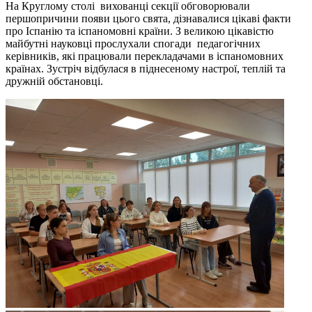
На Круглому столі вихованці секції обговорювали
першопричини появи цього свята, дізнавалися цікаві факти
про Іспанію та іспаномовні країни. З великою цікавістю
майбутні науковці прослухали спогади педагогічних
керівників, які працювали перекладачами в іспаномовних
країнах. Зустріч відбулася в піднесеному настрої, теплій та
дружній обстановці.