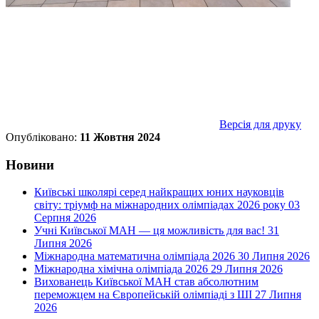
Версія для друку
Опубліковано:
11 Жовтня 2024
Новини
Київські школярі серед найкращих юних науковців
світу: тріумф на міжнародних олімпіадах 2026 року
03
Серпня 2026
Учні Київської МАН — ця можливість для вас!
31
Липня 2026
Міжнародна математична олімпіада 2026
30 Липня 2026
Міжнародна хімічна олімпіада 2026
29 Липня 2026
Вихованець Київської МАН став абсолютним
переможцем на Європейській олімпіаді з ШІ
27 Липня
2026