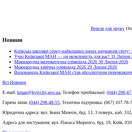
Версія для друку
Оп
Новини
Київські школярі серед найкращих юних науковців світу:
Учні Київської МАН — ця можливість для вас!
31 Липня 
Міжнародна математична олімпіада 2026
30 Липня 2026
Міжнародна хімічна олімпіада 2026
29 Липня 2026
Вихованець Київської МАН став абсолютним переможцем 
Всі Новини
E-mail:
kman@kyivcity.gov.ua
;
Телефон приймальні:
(044) 298-47
Гаряча лінія:
(044) 298-48-55
;
Технічна підтримка:
(067) 107-78-7
Юридична адреса:
вул. Івана Мазепи, буд. 13, 3 поверх, каб. 332
Адреса для листування:
вул. Панаса Мирного, буд. 19, Київ, 010