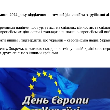
авня 2024 року відділення іноземної філології та зарубіжної 
енними націями, що гуртується на спільних цінностях та спільних
європейських цінностей і стандартів визначено європейський виб
ти іншим і підтвердити, що українці – європейська нація. Украї
тиненту. Зокрема, важливою складовою змін у нашій країні стає п
в друге спільно з іншими країнами.