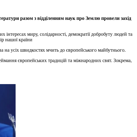
літератури разом з відділенням наук про Землю провели захід
 інтересах миру, солідарності, демократії добробуту людей та
ір нашої країни
на на усіх швидкостях мчить до європейського майбутнього.
ереймання європейських традицій та міжнародних свят. Зокрема,