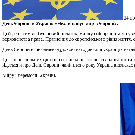
14 тр
День Європи в Україні: «Нехай панує мир в Європі».
Цей день символізує новий початок, мирну співпрацю між сувер
верховенства права. Прагнення до європейського рівня життя, 
День Європи є ще однією чудовою нагодою для українців нагада
Це – день спільних цінностей, спільної історії всіх націй кон
йдеться й про День Європи, який цього року Україна відзначає 
Миру і перемоги Україні.