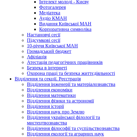
Інтелект молоді - Києву
Фотогалерея
Медіатека
Аудіо КМАН
Видання Київської МАН
Корпоративна символіка
Настановчі сесії
Підсумкові сесії
10-річчя Київської МАН
Громадський бюджет
Афіліація
Атестація педагогічних працівників
Безпека в інтернеті
Охорона праці та безпека життєдіяльності
Відділення та секції. Реєстрація
Відділення інженерії та матеріалознавства
Відділення економіки
Відділення математики
Відділення фізики та астрономії
Відділення історії
Відділення наук про Землю
Відділення української філології та
мистецтвознавства
Відділення філософії та суспільствознавства
Відділення екології та аграрних наук