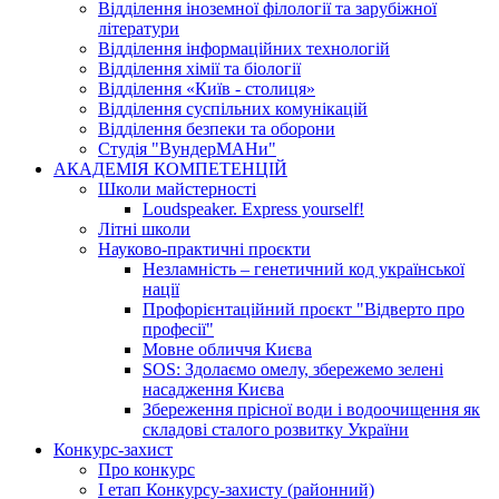
Відділення іноземної філології та зарубіжної
літератури
Відділення інформаційних технологій
Відділення хімії та біології
Відділення «Київ - столиця»
Відділення суспільних комунікацій
Відділення безпеки та оборони
Студія "ВундерМАНи"
АКАДЕМІЯ КОМПЕТЕНЦІЙ
Школи майстерності
Loudspeaker. Express yourself!
Літні школи
Науково-практичні проєкти
Незламність – генетичний код української
нації
Профорієнтаційний проєкт "Відверто про
професії"
Мовне обличчя Києва
SOS: Здолаємо омелу, збережемо зелені
насадження Києва
Збереження прісної води і водоочищення як
складові сталого розвитку України
Конкурс-захист
Про конкурс
І етап Конкурсу-захисту (районний)