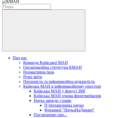
Про нас
Команда Київської МАН
Організаційна структура КМАН
Нормативна база
Річні звіти
Прозорість та інформаційна відкритість
Київська МАН в інформаційному просторі
Київська МАН у фокусі ЗМІ
Київська МАН очима фронтмейкерів
Наука завжди з нами
П’ятихвилинка науки
Флешмоб “НаукаНаДивані”
Поговоримо про...