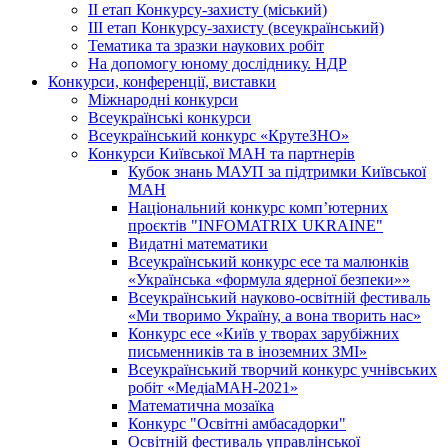
ІІ етап Конкурсу-захисту (міський)
ІІІ етап Конкурсу-захисту (всеукраїнський)
Тематика та зразки наукових робіт
На допомогу юному досліднику. НДР
Конкурси, конференції, виставки
Міжнародні конкурси
Всеукраїнські конкурси
Всеукраїнський конкурс «КрутеЗНО»
Конкурси Київської МАН та партнерів
Кубок знань МАУП за підтримки Київської
МАН
Національний конкурс комп’ютерних
проєктів "INFOMATRIX UKRAINE"
Видатні математики
Всеукраїнський конкурс есе та малюнків
«Українська «формула ядерної безпеки»»
Всеукраїнський науково-освітній фестиваль
«Ми творимо Україну, а вона творить нас»
Конкурс есе «Київ у творах зарубіжних
письменників та в іноземних ЗМІ»
Всеукраїнський творчий конкурс учнівських
робіт «МедіаМАН-2021»
Математична мозаїка
Конкурс "Освітні амбасадорки"
Освітній фестиваль управлінської