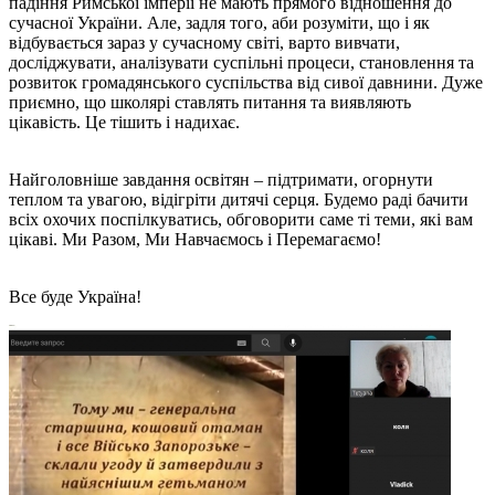
падіння Римської імперії не мають прямого відношення до
сучасної України. Але, задля того, аби розуміти, що і як
відбувається зараз у сучасному світі, варто вивчати,
досліджувати, аналізувати суспільні процеси, становлення та
розвиток громадянського суспільства від сивої давнини. Дуже
приємно, що школярі ставлять питання та виявляють
цікавість. Це тішить і надихає.
Найголовніше завдання освітян – підтримати, огорнути
теплом та увагою, відігріти дитячі серця. Будемо раді бачити
всіх охочих поспілкуватись, обговорити саме ті теми, які вам
цікаві. Ми Разом, Ми Навчаємось і Перемагаємо!
Все буде Україна!