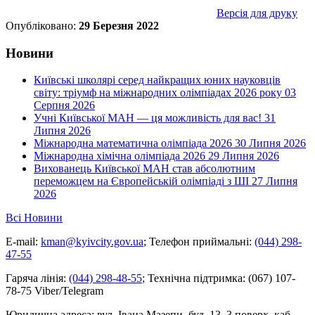
Версія для друку
Опубліковано:
29 Березня 2022
Новини
Київські школярі серед найкращих юних науковців
світу: тріумф на міжнародних олімпіадах 2026 року
03
Серпня 2026
Учні Київської МАН — ця можливість для вас!
31
Липня 2026
Міжнародна математична олімпіада 2026
30 Липня 2026
Міжнародна хімічна олімпіада 2026
29 Липня 2026
Вихованець Київської МАН став абсолютним
переможцем на Європейській олімпіаді з ШІ
27 Липня
2026
Всі Новини
E-mail:
kman@kyivcity.gov.ua
;
Телефон приймальні:
(044) 298-
47-55
Гаряча лінія:
(044) 298-48-55
;
Технічна підтримка:
(067) 107-
78-75 Viber/Telegram
Юридична адреса:
вул. Івана Мазепи, буд. 13, 3 поверх, каб.