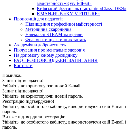
майстерності «Kyiv EdFest»
Київський фестиваль стартапів «Class-IDEЯ»
KMAN-HUB «KYIV FUTURE»
Пропозиції для педагогів
Підвищення професійної майстерності
Методична скарбничка
Навчальні STEAM матеріали
Фрагменти практичних занять
Академічна доброчесність
Піклування про ментальне здоровʼя
На допомогу юному досліднику
FAQ - РОЗПОВСЮДЖЕНІ ЗАПИТАННЯ
Контакти
Помилка...
Запит підтверджено!
Увійдіть, використовуючи новий E-mail.
Запит підтверджено!
Увійдіть, використовуючи новий пароль.
Реєстрацію підтверджено!
Увійдіть, до особистого кабінету, використовуючи свій E-mail і
пароль.
Ви вже підтвердили реєстрацію
Увійдіть, до особистого кабінету, використовуючи свій E-mail і
пароль.