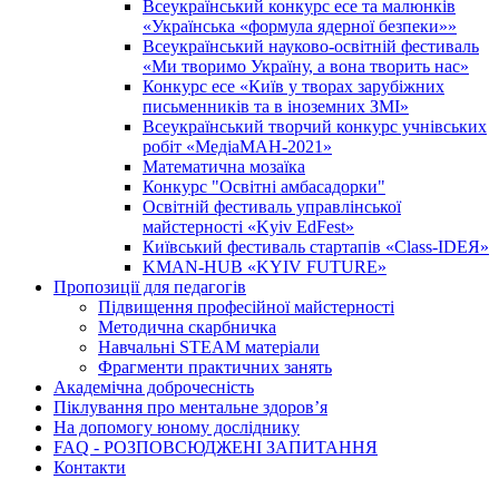
Всеукраїнський конкурс есе та малюнків
«Українська «формула ядерної безпеки»»
Всеукраїнський науково-освітній фестиваль
«Ми творимо Україну, а вона творить нас»
Конкурс есе «Київ у творах зарубіжних
письменників та в іноземних ЗМІ»
Всеукраїнський творчий конкурс учнівських
робіт «МедіаМАН-2021»
Математична мозаїка
Конкурс "Освітні амбасадорки"
Освітній фестиваль управлінської
майстерності «Kyiv EdFest»
Київський фестиваль стартапів «Class-IDEЯ»
KMAN-HUB «KYIV FUTURE»
Пропозиції для педагогів
Підвищення професійної майстерності
Методична скарбничка
Навчальні STEAM матеріали
Фрагменти практичних занять
Академічна доброчесність
Піклування про ментальне здоровʼя
На допомогу юному досліднику
FAQ - РОЗПОВСЮДЖЕНІ ЗАПИТАННЯ
Контакти