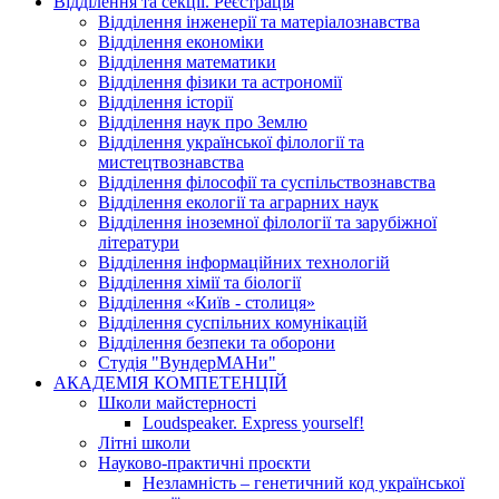
Відділення та секції. Реєстрація
Відділення інженерії та матеріалознавства
Відділення економіки
Відділення математики
Відділення фізики та астрономії
Відділення історії
Відділення наук про Землю
Відділення української філології та
мистецтвознавства
Відділення філософії та суспільствознавства
Відділення екології та аграрних наук
Відділення іноземної філології та зарубіжної
літератури
Відділення інформаційних технологій
Відділення хімії та біології
Відділення «Київ - столиця»
Відділення суспільних комунікацій
Відділення безпеки та оборони
Студія "ВундерМАНи"
АКАДЕМІЯ КОМПЕТЕНЦІЙ
Школи майстерності
Loudspeaker. Express yourself!
Літні школи
Науково-практичні проєкти
Незламність – генетичний код української