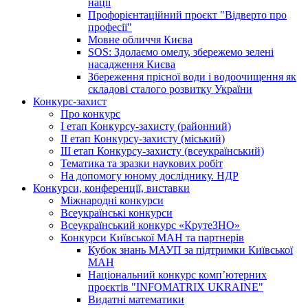
нації
Профорієнтаційний проєкт "Відверто про
професії"
Мовне обличчя Києва
SOS: Здолаємо омелу, збережемо зелені
насадження Києва
Збереження прісної води і водоочищення як
складові сталого розвитку України
Конкурс-захист
Про конкурс
І етап Конкурсу-захисту (районний)
ІІ етап Конкурсу-захисту (міський)
ІІІ етап Конкурсу-захисту (всеукраїнський)
Тематика та зразки наукових робіт
На допомогу юному досліднику. НДР
Конкурси, конференції, виставки
Міжнародні конкурси
Всеукраїнські конкурси
Всеукраїнський конкурс «КрутеЗНО»
Конкурси Київської МАН та партнерів
Кубок знань МАУП за підтримки Київської
МАН
Національний конкурс комп’ютерних
проєктів "INFOMATRIX UKRAINE"
Видатні математики