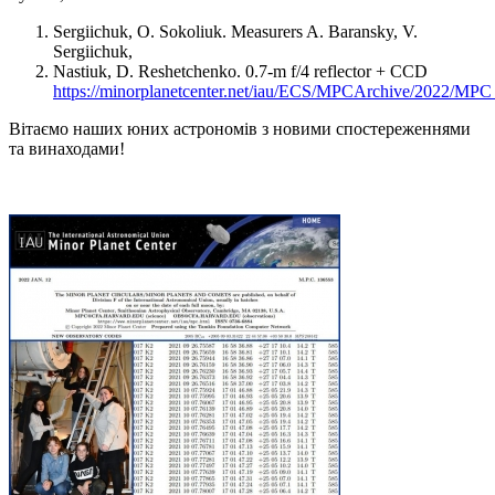
Sergiichuk, O. Sokoliuk. Measurers A. Baransky, V.
Sergiichuk,
Nastiuk, D. Reshetchenko. 0.7-m f/4 reflector + CCD
https://minorplanetcenter.net/iau/ECS/MPCArchive/2022/MP
Вітаємо наших юних астрономів з новими спостереженнями
та винаходами!