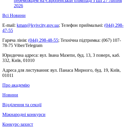
переможцем на Європейській олімпіаді з ШІ
27 Липня
2026
Всі Новини
E-mail:
kman@kyivcity.gov.ua
;
Телефон приймальні:
(044) 298-
47-55
Гаряча лінія:
(044) 298-48-55
;
Технічна підтримка:
(067) 107-
78-75 Viber/Telegram
Юридична адреса:
вул. Івана Мазепи, буд. 13, 3 поверх, каб.
332, Київ, 01010
Адреса для листування:
вул. Панаса Мирного, буд. 19, Київ,
01011
Про академію
Новини
Відділення та секції
Міжнародні конкурси
Конкурс-захист