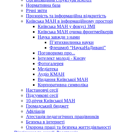
Нормативна база
Річні звіти
Прозорість та інформаційна відкритість
Київська МАН в інформаційному просторі
Київська МАН у фокусі ЗМІ
Київська МАН очима фронтмейкерів
Наука завжди з нами
П’ятихвилинка науки
Флешмоб “НаукаНаДивані”
Поговоримо про...
Інтелект молоді - Києву
Фотогалерея
Медіатека
Аудіо КМАН
Видання Київської МАН
Корпоративна символіка
Настановчі сесії
Підсумкові сесії
10-річчя Київської МАН
Громадський бюджет
Афіліація
Атестація педагогічних працівників
Безпека в інтернеті
Охорона праці та безпека життєдіяльності