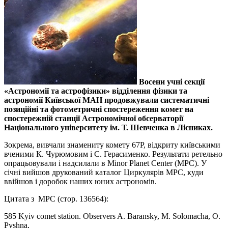
Восени учні секції
«Астрономії та астрофізики» відділення фізики та
астрономії Київської МАН продовжували систематичні
позиційні та фотометричні спостереження комет на
спостережній станції Астрономічної обсерваторії
Національного університету ім. Т. Шевченка в Лісниках.
Зокрема, вивчали знамениту комету 67Р, відкриту київськими
вченими К. Чурюмовим і С. Герасименко. Результати ретельно
опрацьовували і надсилали в Minor Planet Center (MPC). У
січні вийшов друкований каталог Циркулярів МРС, куди
ввійшов і доробок наших юних астрономів.
Цитата з MPC (стор. 136564):
585 Kyiv comet station. Observers A. Baransky, M. Solomacha, O.
Pyshna,