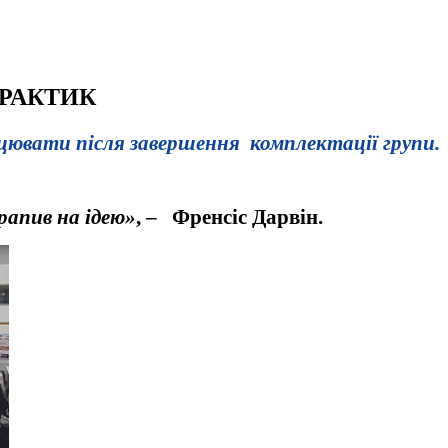
ПРАКТИК
цювати після завершення комплектації групи.
рапив на ідею»
, – Френсіс Дарвін.