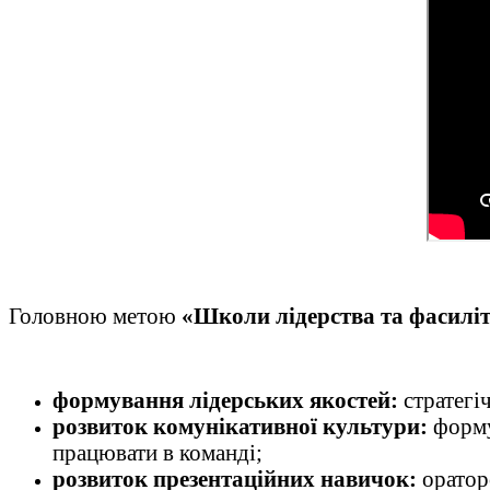
Головною метою
«Школи лідерства та фасилі
формування лідерських якостей:
стратегі
розвиток комунікативної культури:
формув
працювати в команді;
розвиток презентаційних навичок:
ораторс