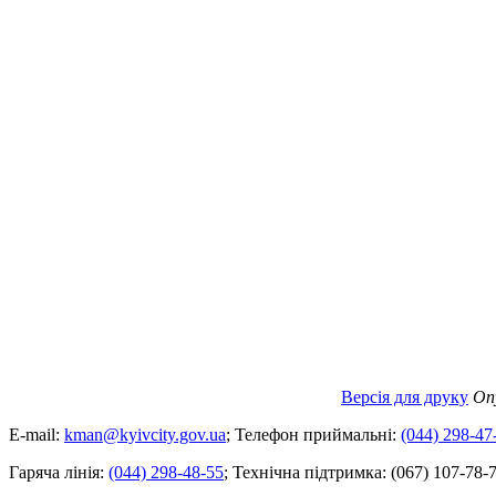
Версія для друку
Оп
E-mail:
kman@kyivcity.gov.ua
;
Телефон приймальні:
(044) 298-47
Гаряча лінія:
(044) 298-48-55
;
Технічна підтримка:
(067) 107-78-7