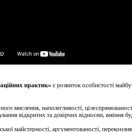
таційних практик»
є розвиток особистості майбу
чного мислення, наполегливості, цілеспрямованост
ання відкритих та довірчих відносин, вміння буд
ької майстерності, аргументованості, переконлив