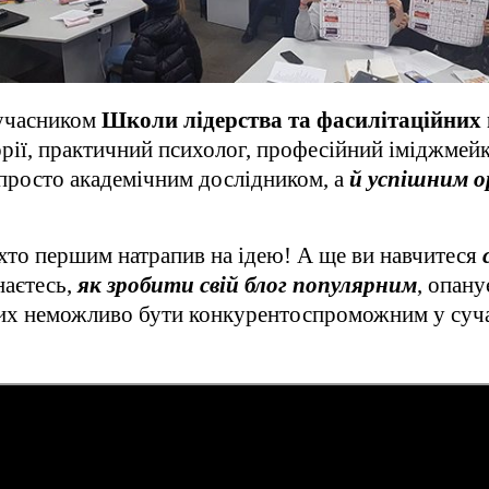
 учасником
Школи лідерства та фасилітаційних
горії, практичний психолог, професійний іміджмей
 просто академічним дослідником, а
й успішним о
 хто першим натрапив на ідею! А ще ви навчитеся
знаєтесь,
як зробити свій блог популярним
, опан
яких неможливо бути конкурентоспроможним у суча