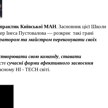
 практик Київської МАН
. Засновник цієї Школи
кер Інеса Пустовалова — розкриє такі грані
ратором та майстром переконувати своїх
створювати свою команду
,
ставати
уєте
сучасні форми ефективного засвоєння
сному HI - TECH світі.