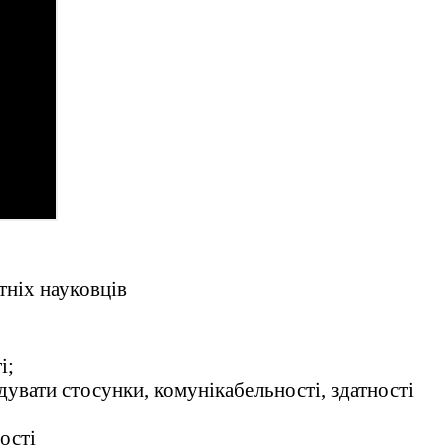
тніх науковців
і;
увати стосунки, комунікабельності, здатності
ості