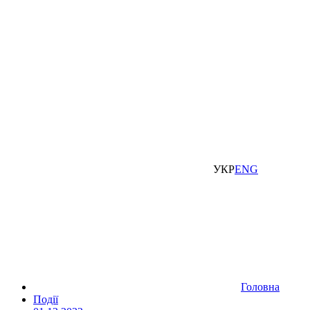
УКР
ENG
Головна
Події