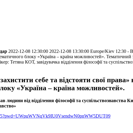
ндар
2022-12-08 12:30:00
2022-12-08 13:30:00
Europe/Kiev
12:30 - 
тематичного блоку «Україна – країна можливостей».
Тематичний з
кер: Тетяна КОТ, завідувачка відділення філософії та суспільств
захистити себе та відстояти свої права» 
локу «Україна – країна можливостей».
ав людини від відділення філософії та суспільствознавства К
навство»
91916645?pwd=UWpuWVNqVk9IU0VsendwN0pnWW5DUT09