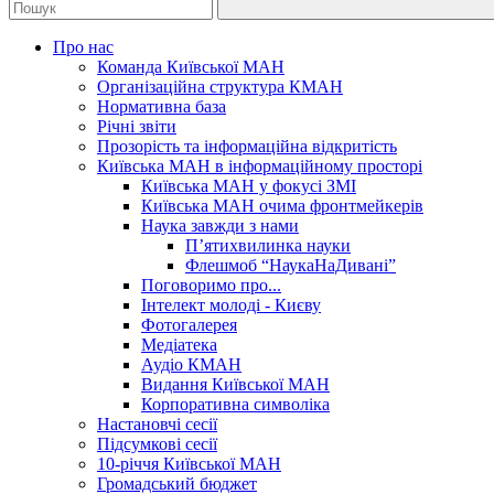
Про нас
Команда Київської МАН
Організаційна структура КМАН
Нормативна база
Річні звіти
Прозорість та інформаційна відкритість
Київська МАН в інформаційному просторі
Київська МАН у фокусі ЗМІ
Київська МАН очима фронтмейкерів
Наука завжди з нами
П’ятихвилинка науки
Флешмоб “НаукаНаДивані”
Поговоримо про...
Інтелект молоді - Києву
Фотогалерея
Медіатека
Аудіо КМАН
Видання Київської МАН
Корпоративна символіка
Настановчі сесії
Підсумкові сесії
10-річчя Київської МАН
Громадський бюджет