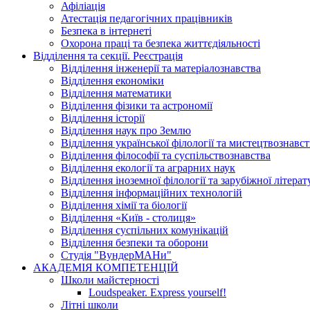
Афіліація
Атестація педагогічних працівників
Безпека в інтернеті
Охорона праці та безпека життєдіяльності
Відділення та секції. Реєстрація
Відділення інженерії та матеріалознавства
Відділення економіки
Відділення математики
Відділення фізики та астрономії
Відділення історії
Відділення наук про Землю
Відділення української філології та мистецтвознавст
Відділення філософії та суспільствознавства
Відділення екології та аграрних наук
Відділення іноземної філології та зарубіжної літера
Відділення інформаційних технологій
Відділення хімії та біології
Відділення «Київ - столиця»
Відділення суспільних комунікацій
Відділення безпеки та оборони
Студія "ВундерМАНи"
АКАДЕМІЯ КОМПЕТЕНЦІЙ
Школи майстерності
Loudspeaker. Express yourself!
Літні школи