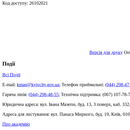
Код доступу: 26102021
Версія для друку
Оп
Події
Всі Події
E-mail:
kman@kyivcity.gov.ua
;
Телефон приймальні:
(044) 298-47
Гаряча лінія:
(044) 298-48-55
;
Технічна підтримка:
(067) 107-78-7
Юридична адреса:
вул. Івана Мазепи, буд. 13, 3 поверх, каб. 332
Адреса для листування:
вул. Панаса Мирного, буд. 19, Київ, 010
Про академію