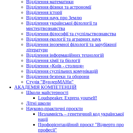
Відділення математики
Відділення фізики та астрономії
Відділення історії
Відділення наук про Землю
Відділення української філології та
мистецтвознавства
Відділення філософії та суспільствознавства
Відділення екології та аграрних наук
Відділення іноземної філології та зарубіжної
літератури
Відділення інформаційних технологій
Відділення хімії та біології
Відділення «Київ - столиця»
Відділення суспільних комунікацій
Відділення безпеки та оборони
Студія "ВундерМАНи"
АКАДЕМІЯ КОМПЕТЕНЦІЙ
Школи майстерності
Loudspeaker. Express yourself!
Літні школи
Науково-практичні проєкти
Незламність – генетичний код української
нації
Профорієнтаційний проєкт "Відверто про
професії"