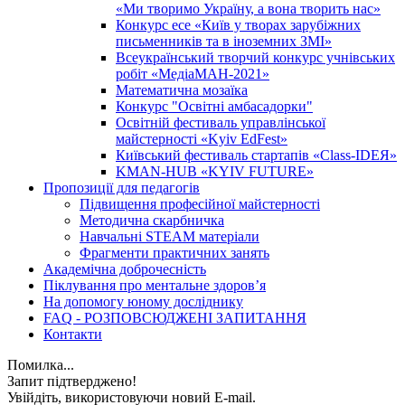
«Ми творимо Україну, а вона творить нас»
Конкурс есе «Київ у творах зарубіжних
письменників та в іноземних ЗМІ»
Всеукраїнський творчий конкурс учнівських
робіт «МедіаМАН-2021»
Математична мозаїка
Конкурс "Освітні амбасадорки"
Освітній фестиваль управлінської
майстерності «Kyiv EdFest»
Київський фестиваль стартапів «Class-IDEЯ»
KMAN-HUB «KYIV FUTURE»
Пропозиції для педагогів
Підвищення професійної майстерності
Методична скарбничка
Навчальні STEAM матеріали
Фрагменти практичних занять
Академічна доброчесність
Піклування про ментальне здоровʼя
На допомогу юному досліднику
FAQ - РОЗПОВСЮДЖЕНІ ЗАПИТАННЯ
Контакти
Помилка...
Запит підтверджено!
Увійдіть, використовуючи новий E-mail.