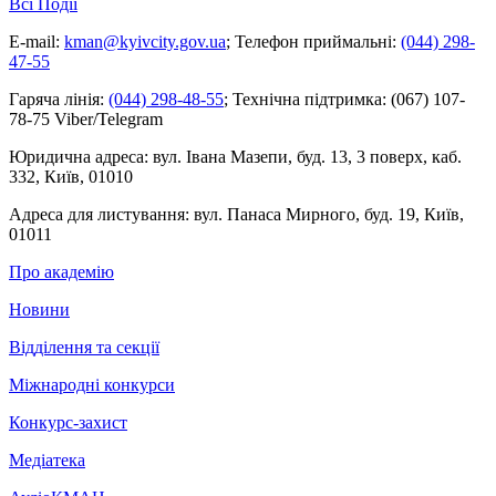
Всі Події
E-mail:
kman@kyivcity.gov.ua
;
Телефон приймальні:
(044) 298-
47-55
Гаряча лінія:
(044) 298-48-55
;
Технічна підтримка:
(067) 107-
78-75 Viber/Telegram
Юридична адреса:
вул. Івана Мазепи, буд. 13, 3 поверх, каб.
332, Київ, 01010
Адреса для листування:
вул. Панаса Мирного, буд. 19, Київ,
01011
Про академію
Новини
Відділення та секції
Міжнародні конкурси
Конкурс-захист
Медіатека