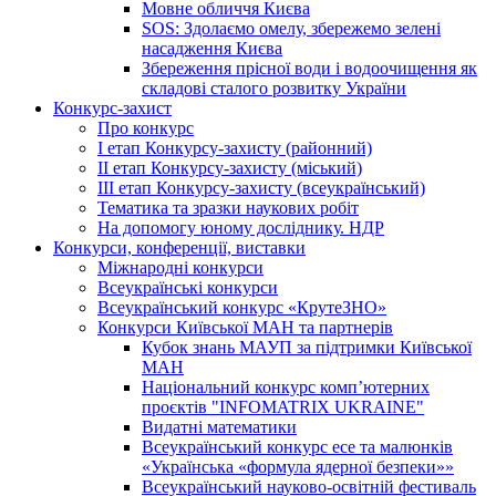
Мовне обличчя Києва
SOS: Здолаємо омелу, збережемо зелені
насадження Києва
Збереження прісної води і водоочищення як
складові сталого розвитку України
Конкурс-захист
Про конкурс
І етап Конкурсу-захисту (районний)
ІІ етап Конкурсу-захисту (міський)
ІІІ етап Конкурсу-захисту (всеукраїнський)
Тематика та зразки наукових робіт
На допомогу юному досліднику. НДР
Конкурси, конференції, виставки
Міжнародні конкурси
Всеукраїнські конкурси
Всеукраїнський конкурс «КрутеЗНО»
Конкурси Київської МАН та партнерів
Кубок знань МАУП за підтримки Київської
МАН
Національний конкурс комп’ютерних
проєктів "INFOMATRIX UKRAINE"
Видатні математики
Всеукраїнський конкурс есе та малюнків
«Українська «формула ядерної безпеки»»
Всеукраїнський науково-освітній фестиваль