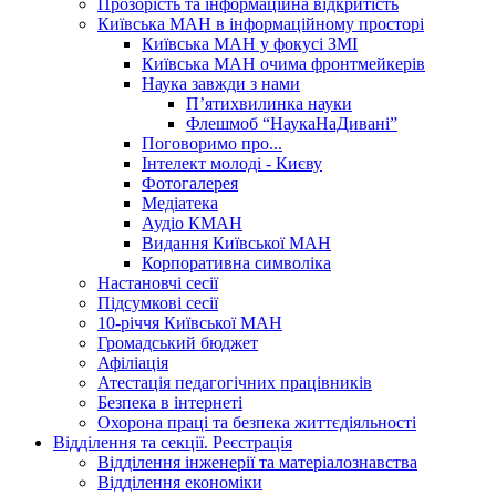
Прозорість та інформаційна відкритість
Київська МАН в інформаційному просторі
Київська МАН у фокусі ЗМІ
Київська МАН очима фронтмейкерів
Наука завжди з нами
П’ятихвилинка науки
Флешмоб “НаукаНаДивані”
Поговоримо про...
Інтелект молоді - Києву
Фотогалерея
Медіатека
Аудіо КМАН
Видання Київської МАН
Корпоративна символіка
Настановчі сесії
Підсумкові сесії
10-річчя Київської МАН
Громадський бюджет
Афіліація
Атестація педагогічних працівників
Безпека в інтернеті
Охорона праці та безпека життєдіяльності
Відділення та секції. Реєстрація
Відділення інженерії та матеріалознавства
Відділення економіки