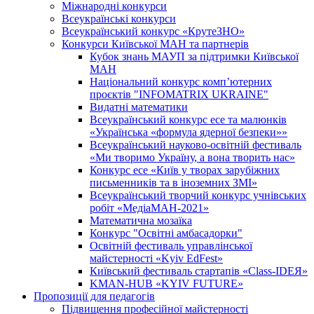
Міжнародні конкурси
Всеукраїнські конкурси
Всеукраїнський конкурс «КрутеЗНО»
Конкурси Київської МАН та партнерів
Кубок знань МАУП за підтримки Київської
МАН
Національний конкурс комп’ютерних
проєктів "INFOMATRIX UKRAINE"
Видатні математики
Всеукраїнський конкурс есе та малюнків
«Українська «формула ядерної безпеки»»
Всеукраїнський науково-освітній фестиваль
«Ми творимо Україну, а вона творить нас»
Конкурс есе «Київ у творах зарубіжних
письменників та в іноземних ЗМІ»
Всеукраїнський творчий конкурс учнівських
робіт «МедіаМАН-2021»
Математична мозаїка
Конкурс "Освітні амбасадорки"
Освітній фестиваль управлінської
майстерності «Kyiv EdFest»
Київський фестиваль стартапів «Class-IDEЯ»
KMAN-HUB «KYIV FUTURE»
Пропозиції для педагогів
Підвищення професійної майстерності