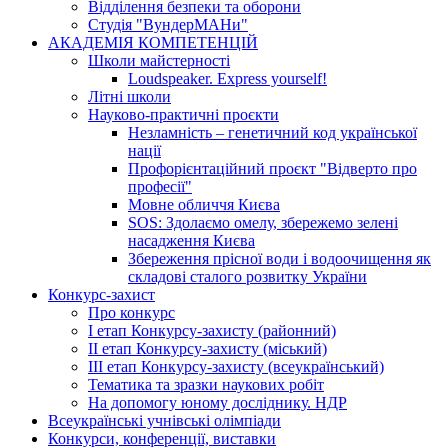
Відділення безпеки та оборони
Студія "ВундерМАНи"
АКАДЕМІЯ КОМПЕТЕНЦІЙ
Школи майстерності
Loudspeaker. Express yourself!
Літні школи
Науково-практичні проєкти
Незламність – генетичний код української
нації
Профорієнтаційний проєкт "Відверто про
професії"
Мовне обличчя Києва
SOS: Здолаємо омелу, збережемо зелені
насадження Києва
Збереження прісної води і водоочищення як
складові сталого розвитку України
Конкурс-захист
Про конкурс
І етап Конкурсу-захисту (районний)
ІІ етап Конкурсу-захисту (міський)
ІІІ етап Конкурсу-захисту (всеукраїнський)
Тематика та зразки наукових робіт
На допомогу юному досліднику. НДР
Всеукраїнські учнівські олімпіади
Конкурси, конференції, виставки