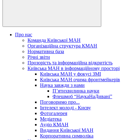
Про нас
Команда Київської МАН
Організаційна структура КМАН
Нормативна база
Річні звіти
Прозорість та інформаційна відкритість
Київська МАН в інформаційному просторі
Київська МАН у фокусі ЗМІ
Київська МАН очима фронтмейкерів
Наука завжди з нами
П’ятихвилинка науки
Флешмоб “НаукаНаДивані”
Поговоримо про...
Інтелект молоді - Києву
Фотогалерея
Медіатека
Аудіо КМАН
Видання Київської МАН
Корпоративна символіка