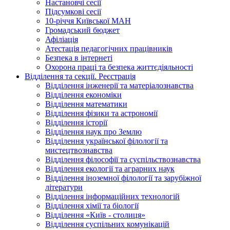
Настановчі сесії
Підсумкові сесії
10-річчя Київської МАН
Громадський бюджет
Афіліація
Атестація педагогічних працівників
Безпека в інтернеті
Охорона праці та безпека життєдіяльності
Відділення та секції. Реєстрація
Відділення інженерії та матеріалознавства
Відділення економіки
Відділення математики
Відділення фізики та астрономії
Відділення історії
Відділення наук про Землю
Відділення української філології та
мистецтвознавства
Відділення філософії та суспільствознавства
Відділення екології та аграрних наук
Відділення іноземної філології та зарубіжної
літератури
Відділення інформаційних технологій
Відділення хімії та біології
Відділення «Київ - столиця»
Відділення суспільних комунікацій