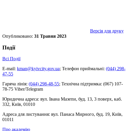
Версія для друку
Опубликовано:
31 Травня 2023
Події
Всі Події
E-mail:
kman@kyivcity.gov.ua
;
Телефон приймальні:
(044) 298-
47-55
Гаряча лінія:
(044) 298-48-55
;
Технічна підтримка:
(067) 107-
78-75 Viber/Telegram
Юридична адреса:
вул. Івана Мазепи, буд. 13, 3 поверх, каб.
332, Київ, 01010
Адреса для листування:
вул. Панаса Мирного, буд. 19, Київ,
01011
Про академію