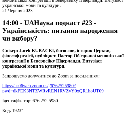
менонітської конгрегації в Бевервейку Нідерланди. Ентузіаст
української мови та культури.
21 Червня 2023
14:00 - UAНаука подкаст #23 -
Українськість: питання народження
чи вибору?
Спікер: Jarek KUBACKI, богослов, історик Церкви,
філософ релігії, публіцист. Пастор Об'єднаної менонітської
конгрегації в Бевервейку Нідерланди. Ентузіаст
української мови та культури.
Запрошуємо долучитися до Zoom за посиланням:
https://us06web.zoom.us/j/6762525980?
pwd=dkFEK3NTZWRvREN1RVZvY0xQR1hoUT09
Ідентифікатор: 676 252 5980
Код: 1923"