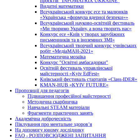
проєктів "INFOMATRIX UKRAINE"
Видатні математики
Всеукраїнський конкурс есе та малюнків
«Українська «формула ядерної безпеки»»
Всеукраїнський науково-освітній фестиваль
«Ми творимо Україну, а вона творить нас»
Конкурс есе «Київ у творах зарубіжних
письменників та в іноземних ЗМІ»
Всеукраїнський творчий конкурс учнівських
робіт «МедіаМАН-2021»
Математична мозаїка
Конкурс "Освітні амбасадорки"
Освітній фестиваль управлінської
майстерності «Kyiv EdFest»
Київський фестиваль стартапів «Class-IDEЯ»
KMAN-HUB «KYIV FUTURE»
Пропозиції для педагогів
Підвищення професійної майстерності
Методична скарбничка
Навчальні STEAM матеріали
Фрагменти практичних занять
Академічна доброчесність
Піклування про ментальне здоровʼя
На допомогу юному досліднику
FAQ - РОЗПОВСЮДЖЕНІ ЗАПИТАННЯ