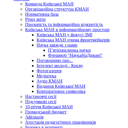
Команда Київської МАН
Організаційна структура КМАН
Нормативна база
Річні звіти
Прозорість та інформаційна відкритість
Київська МАН в інформаційному просторі
Київська МАН у фокусі ЗМІ
Київська МАН очима фронтмейкерів
Наука завжди з нами
П’ятихвилинка науки
Флешмоб “НаукаНаДивані”
Поговоримо про...
Інтелект молоді - Києву
Фотогалерея
Медіатека
Аудіо КМАН
Видання Київської МАН
Корпоративна символіка
Настановчі сесії
Підсумкові сесії
10-річчя Київської МАН
Громадський бюджет
Афіліація
Атестація педагогічних працівників
Безпека в інтернеті