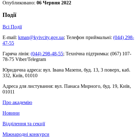
Опубликовано:
06 Червня 2022
Події
Всі Події
E-mail:
kman@kyivcity.gov.ua
;
Телефон приймальні:
(044) 298-
47-55
Гаряча лінія:
(044) 298-48-55
;
Технічна підтримка:
(067) 107-
78-75 Viber/Telegram
Юридична адреса:
вул. Івана Мазепи, буд. 13, 3 поверх, каб.
332, Київ, 01010
Адреса для листування:
вул. Панаса Мирного, буд. 19, Київ,
01011
Про академію
Новини
Відділення та секції
Міжнародні конкурси