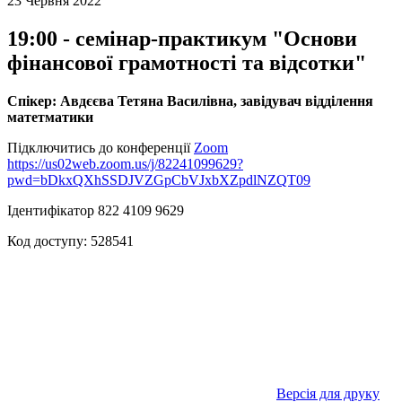
23 Червня 2022
19:00 - семінар-практикум "Основи
фінансової грамотності та відсотки"
Спікер: Авдєєва Тетяна Василівна, завідувач відділення
матетматики
Підключитись до конференції
Zoom
https://us02web.zoom.us/j/82241099629?
pwd=bDkxQXhSSDJVZGpCbVJxbXZpdlNZQT09
Ідентифікатор 822 4109 9629
Код доступу: 528541
Версія для друку