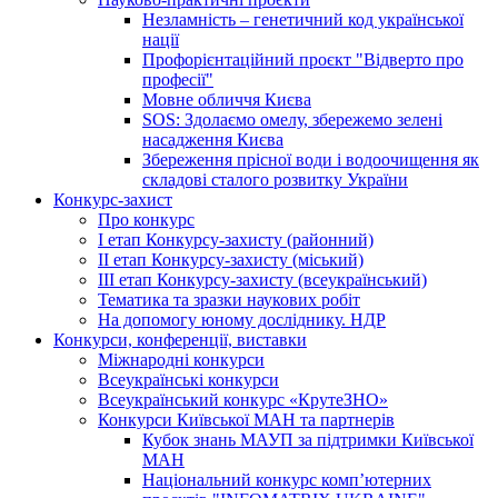
Незламність – генетичний код української
нації
Профорієнтаційний проєкт "Відверто про
професії"
Мовне обличчя Києва
SOS: Здолаємо омелу, збережемо зелені
насадження Києва
Збереження прісної води і водоочищення як
складові сталого розвитку України
Конкурс-захист
Про конкурс
І етап Конкурсу-захисту (районний)
ІІ етап Конкурсу-захисту (міський)
ІІІ етап Конкурсу-захисту (всеукраїнський)
Тематика та зразки наукових робіт
На допомогу юному досліднику. НДР
Конкурси, конференції, виставки
Міжнародні конкурси
Всеукраїнські конкурси
Всеукраїнський конкурс «КрутеЗНО»
Конкурси Київської МАН та партнерів
Кубок знань МАУП за підтримки Київської
МАН
Національний конкурс комп’ютерних