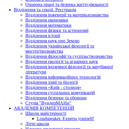
Охорона праці та безпека життєдіяльності
Відділення та секції. Реєстрація
Відділення інженерії та матеріалознавства
Відділення економіки
Відділення математики
Відділення фізики та астрономії
Відділення історії
Відділення наук про Землю
Відділення української філології та
мистецтвознавства
Відділення філософії та суспільствознавства
Відділення екології та аграрних наук
Відділення іноземної філології та зарубіжної
літератури
Відділення інформаційних технологій
Відділення хімії та біології
Відділення «Київ - столиця»
Відділення суспільних комунікацій
Відділення безпеки та оборони
Студія "ВундерМАНи"
АКАДЕМІЯ КОМПЕТЕНЦІЙ
Школи майстерності
Loudspeaker. Express yourself!
Літні школи
Науково-практичні проєкти