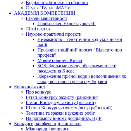
Відділення безпеки та оборони
Студія "ВундерМАНи"
АКАДЕМІЯ КОМПЕТЕНЦІЙ
Школи майстерності
Loudspeaker. Express yourself!
Літні школи
Науково-практичні проєкти
Незламність – генетичний код української
нації
Профорієнтаційний проєкт "Відверто про
професії"
Мовне обличчя Києва
SOS: Здолаємо омелу, збережемо зелені
насадження Києва
Збереження прісної води і водоочищення як
складові сталого розвитку України
Конкурс-захист
Про конкурс
І етап Конкурсу-захисту (районний)
ІІ етап Конкурсу-захисту (міський)
ІІІ етап Конкурсу-захисту (всеукраїнський)
Тематика та зразки наукових робіт
На допомогу юному досліднику. НДР
Конкурси, конференції, виставки
Міжнародні конкурси