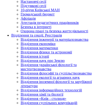
Настановчі сесії
Підсумкові сесії
10-річчя Київської МАН
Громадський бюджет
Афіліація
Атестація педагогічних працівників
Безпека в інтернеті
Охорона праці та безпека життєдіяльності
Відділення та секції. Реєстрація
Відділення інженерії та матеріалознавства
Відділення економіки
Відділення математики
Відділення фізики та астрономії
Відділення історії
Відділення наук про Землю
Відділення української філології та
мистецтвознавства
Відділення філософії та суспільствознавства
Відділення екології та аграрних наук
Відділення іноземної філології та зарубіжної
літератури
Відділення інформаційних технологій
Відділення хімії та біології
Відділення «Київ - столиця»
Відділення суспільних комунікацій