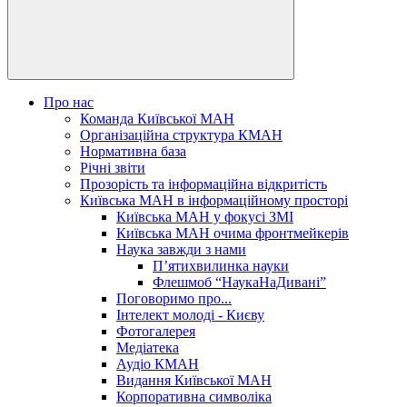
Про нас
Команда Київської МАН
Організаційна структура КМАН
Нормативна база
Річні звіти
Прозорість та інформаційна відкритість
Київська МАН в інформаційному просторі
Київська МАН у фокусі ЗМІ
Київська МАН очима фронтмейкерів
Наука завжди з нами
П’ятихвилинка науки
Флешмоб “НаукаНаДивані”
Поговоримо про...
Інтелект молоді - Києву
Фотогалерея
Медіатека
Аудіо КМАН
Видання Київської МАН
Корпоративна символіка