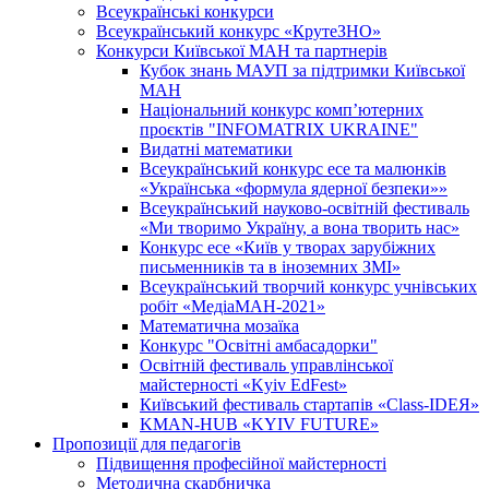
Всеукраїнські конкурси
Всеукраїнський конкурс «КрутеЗНО»
Конкурси Київської МАН та партнерів
Кубок знань МАУП за підтримки Київської
МАН
Національний конкурс комп’ютерних
проєктів "INFOMATRIX UKRAINE"
Видатні математики
Всеукраїнський конкурс есе та малюнків
«Українська «формула ядерної безпеки»»
Всеукраїнський науково-освітній фестиваль
«Ми творимо Україну, а вона творить нас»
Конкурс есе «Київ у творах зарубіжних
письменників та в іноземних ЗМІ»
Всеукраїнський творчий конкурс учнівських
робіт «МедіаМАН-2021»
Математична мозаїка
Конкурс "Освітні амбасадорки"
Освітній фестиваль управлінської
майстерності «Kyiv EdFest»
Київський фестиваль стартапів «Class-IDEЯ»
KMAN-HUB «KYIV FUTURE»
Пропозиції для педагогів
Підвищення професійної майстерності
Методична скарбничка