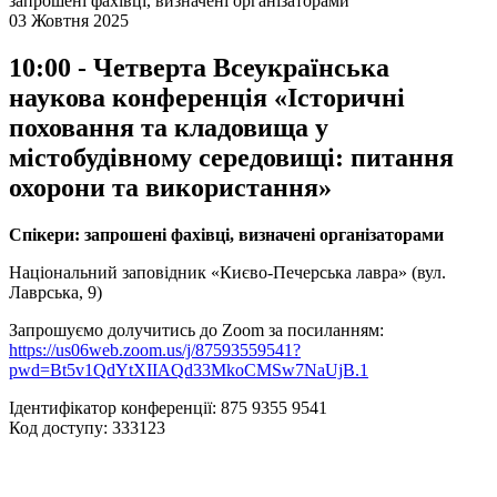
запрошені фахівці, визначені організаторами
03 Жовтня 2025
10:00 - Четверта Всеукраїнська
наукова конференція «Історичні
поховання та кладовища у
містобудівному середовищі: питання
охорони та використання»
Спікери: запрошені фахівці, визначені організаторами
Національний заповідник «Києво-Печерська лавра» (вул.
Лаврська, 9)
Запрошуємо долучитись до Zoom за посиланням:
https://us06web.zoom.us/j/87593559541?
pwd=Bt5v1QdYtXIIAQd33MkoCMSw7NaUjB.1
Ідентифікатор конференції: 875 9355 9541
Код доступу: 333123