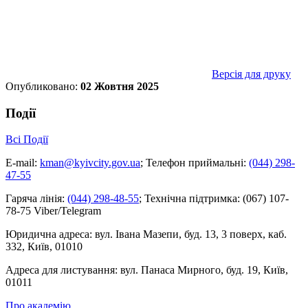
Версія для друку
Опубликовано:
02 Жовтня 2025
Події
Всі Події
E-mail:
kman@kyivcity.gov.ua
;
Телефон приймальні:
(044) 298-
47-55
Гаряча лінія:
(044) 298-48-55
;
Технічна підтримка:
(067) 107-
78-75 Viber/Telegram
Юридична адреса:
вул. Івана Мазепи, буд. 13, 3 поверх, каб.
332, Київ, 01010
Адреса для листування:
вул. Панаса Мирного, буд. 19, Київ,
01011
Про академію