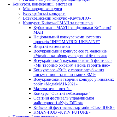
Конкурси, конференції, виставки
Міжнародні конкурси
Всеукраїнські конкурси
Всеукраїнський конкурс «КрутеЗНО»
Конкурси Київської МАН та партнерів
Кубок знань МАУП за підтримки Київської
МАН
Національний конкурс комп’ютерних
проєктів "INFOMATRIX UKRAINE"
Видатні математики
Всеукраїнський конкурс есе та малюнків
«Українська «формула ядерної безпеки»»
Всеукраїнський науково-освітній фестиваль
«Ми творимо Україну, а вона творить нас»
Конкурс есе «Київ у творах зарубіжних
письменників та в іноземних ЗМІ»
Всеукраїнський творчий конкурс учнівських
робіт «МедіаМАН-2021»
Математична мозаїка
Конкурс "Освітні амбасадорки"
Освітній фестиваль управлінської
майстерності «Kyiv EdFest»
Київський фестиваль стартапів «Class-IDEЯ»
KMAN-HUB «KYIV FUTURE»
Пропозиції для педагогів