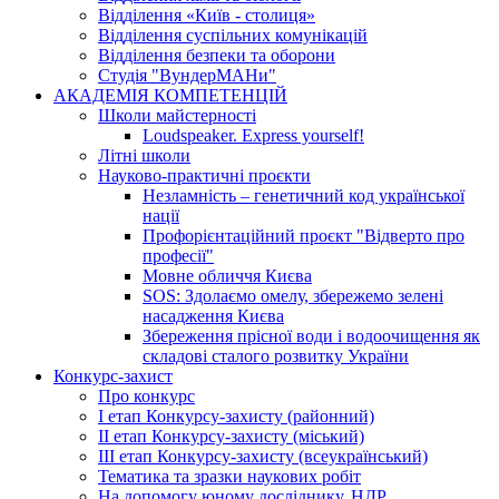
Відділення «Київ - столиця»
Відділення суспільних комунікацій
Відділення безпеки та оборони
Студія "ВундерМАНи"
АКАДЕМІЯ КОМПЕТЕНЦІЙ
Школи майстерності
Loudspeaker. Express yourself!
Літні школи
Науково-практичні проєкти
Незламність – генетичний код української
нації
Профорієнтаційний проєкт "Відверто про
професії"
Мовне обличчя Києва
SOS: Здолаємо омелу, збережемо зелені
насадження Києва
Збереження прісної води і водоочищення як
складові сталого розвитку України
Конкурс-захист
Про конкурс
І етап Конкурсу-захисту (районний)
ІІ етап Конкурсу-захисту (міський)
ІІІ етап Конкурсу-захисту (всеукраїнський)
Тематика та зразки наукових робіт
На допомогу юному досліднику. НДР