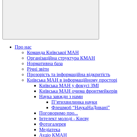
Про нас
Команда Київської МАН
Організаційна структура КМАН
Нормативна база
Річні звіти
Прозорість та інформаційна відкритість
Київська МАН в інформаційному просторі
Київська МАН у фокусі ЗМІ
Київська МАН очима фронтмейкерів
Наука завжди з нами
П’ятихвилинка науки
Флешмоб “НаукаНаДивані”
Поговоримо про...
Інтелект молоді - Києву
Фотогалерея
Медіатека
Аудіо КМАН