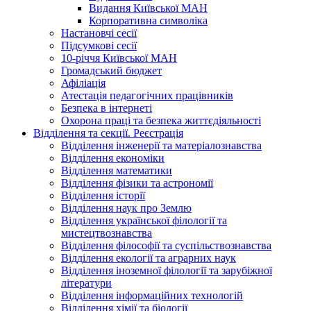
Видання Київської МАН
Корпоративна символіка
Настановчі сесії
Підсумкові сесії
10-річчя Київської МАН
Громадський бюджет
Афіліація
Атестація педагогічних працівників
Безпека в інтернеті
Охорона праці та безпека життєдіяльності
Відділення та секції. Реєстрація
Відділення інженерії та матеріалознавства
Відділення економіки
Відділення математики
Відділення фізики та астрономії
Відділення історії
Відділення наук про Землю
Відділення української філології та
мистецтвознавства
Відділення філософії та суспільствознавства
Відділення екології та аграрних наук
Відділення іноземної філології та зарубіжної
літератури
Відділення інформаційних технологій
Відділення хімії та біології