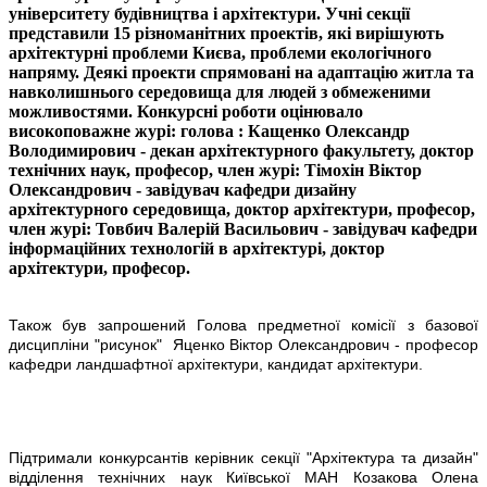
університету будівництва і архітектури. Учні секції
представили 15 різноманітних проектів, які вирішують
архітектурні проблеми Києва, проблеми екологічного
напряму. Деякі проекти спрямовані на адаптацію житла та
навколишнього середовища для людей з обмеженими
можливостями. Конкурсні роботи оцінювало
високоповажне журі: голова : Кащенко Олександр
Володимирович - декан архітектурного факультету, доктор
технічних наук, професор, член журі: Тімохін Віктор
Олександрович - завідувач кафедри дизайну
архітектурного середовища, доктор архітектури, професор,
член журі: Товбич Валерій Васильович - завідувач кафедри
інформаційних технологій в архітектурі, доктор
архітектури, професор.
Також був запрошений Голова предметної комісії з базової
дисципліни "рисунок" Яценко Віктор Олександрович - професор
кафедри ландшафтної архітектури, кандидат архітектури.
Підтримали конкурсантів керівник секції "Архітектура та дизайн"
відділення технічних наук Київської МАН Козакова Олена