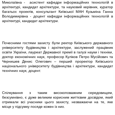
Миколаївна - асистент кафедри інформаційних технологій в
архітектурі, кандидат архітектури, та науковий керівник, куратор
багатьох проектів, консультант Київської МАН Кузьміна Ганна
Володимирівна - доцент кафедри інформаційних технологій в
архітектурі, кандидат архітектури.
Почесними гостями захисту були ректор Київського державного
університету будівництва і архітектури, заслужений працівник
освіти України, лауреат Державної премії в галузі науки і техніки,
доктор економічних наук, професор Куліков Петро Мусійович та
Чернишев Денис Олегович – перший проректор Київського
національного університету будівництва і архітектури, кандидат
технічних наук, доцент.
Спілкування з таким високоповажним середовищем,
безсумнівно, є дуже великим корисним життєвим досвідом, який
отримали всі учасники цього захисту, незважаючи на те, яке
місце у підсумку посяде кожен із них.