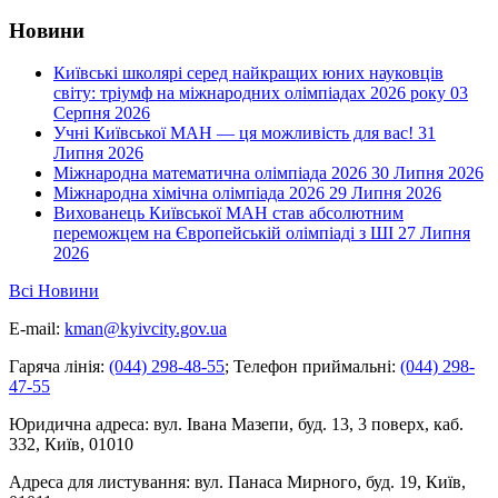
Новини
Київські школярі серед найкращих юних науковців
світу: тріумф на міжнародних олімпіадах 2026 року
03
Серпня 2026
Учні Київської МАН — ця можливість для вас!
31
Липня 2026
Міжнародна математична олімпіада 2026
30 Липня 2026
Міжнародна хімічна олімпіада 2026
29 Липня 2026
Вихованець Київської МАН став абсолютним
переможцем на Європейській олімпіаді з ШІ
27 Липня
2026
Всі Новини
E-mail:
kman@kyivcity.gov.ua
Гаряча лінія:
(044) 298-48-55
;
Телефон приймальні:
(044) 298-
47-55
Юридична адреса:
вул. Івана Мазепи, буд. 13, 3 поверх, каб.
332, Київ, 01010
Адреса для листування:
вул. Панаса Мирного, буд. 19, Київ,